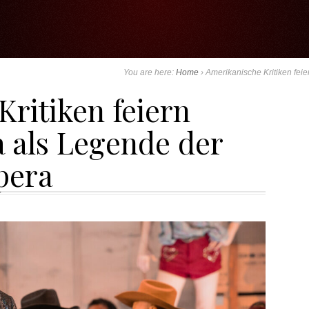
You are here:
Home
›
Amerikanische Kritiken fei
ritiken feiern
 als Legende der
pera