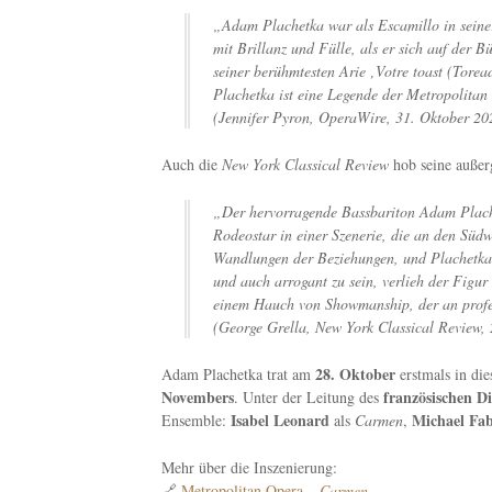
„Adam Plachetka war als Escamillo in seiner
mit Brillanz und Fülle, als er sich auf der 
seiner berühmtesten Arie ‚Votre toast (Tor
Plachetka ist eine Legende der Metropolitan
(
Jennifer Pyron, OperaWire, 31. Oktober 20
Auch die
New York Classical Review
hob seine außer
„Der hervorragende Bassbariton Adam Plachet
Rodeostar in einer Szenerie, die an den Süd
Wandlungen der Beziehungen, und Plachetkas
und auch arrogant zu sein, verlieh der Figur
einem Hauch von Showmanship, der an profes
(
George Grella, New York Classical Review,
28. Oktober
Adam Plachetka trat am
erstmals in die
Novembers
französischen D
. Unter der Leitung des
Isabel Leonard
Michael Fa
Ensemble:
als
Carmen
,
Mehr über die Inszenierung:
🔗
Metropolitan Opera –
Carmen