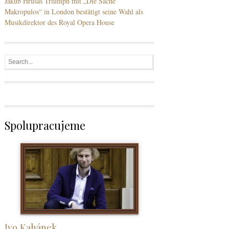
Jakub Hrůšas Triumph mit „Die Sache
Makropulos“ in London bestätigt seine Wahl als
Musikdirektor des Royal Opera House
Spolupracujeme
Ivo Kahánek