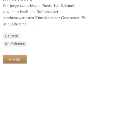
Der junge tschechische Pianist Ivo Kahánek
gewinnt schnell den Ruf eines der
beachtenswertesten Künstler seiner Generation. Er
ist durch seine […]
W
S
Deutsch
o
p
W
Ivo Kahánek
r
r
o
k
a
r
MORE
C
c
k
a
h
T
t
e
a
e
n
g
g
s
o
r
i
e
s