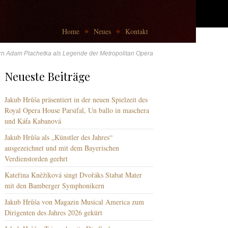
Go to:
Home
Neues
Kontakt
ern Adam Plachetka als Legende der Metropolitan Opera
Neueste Beiträge
Jakub Hrůša präsentiert in der neuen Spielzeit des
Royal Opera House Parsifal, Un ballo in maschera
und Káťa Kabanová
Jakub Hrůša als „Künstler des Jahres“
ausgezeichnet und mit dem Bayerischen
Verdienstorden geehrt
Kateřina Kněžíková singt Dvořáks Stabat Mater
mit den Bamberger Symphonikern
Jakub Hrůša von Magazin Musical America zum
Dirigenten des Jahres 2026 gekürt