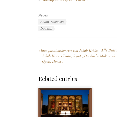
Neues
K
a
S
Adam Plachetka
t
c
S
Deutsch
e
h
p
g
l
r
o
a
a
Alle Beitr
Inaugurationskonzert von Jakub Hrůša
r
g
c
Jakub Hrůšas Triumph mit „Die Sache Makropulos“
i
w
h
Opera House
e
ö
e
n
r
n
t
Related entries
e
r