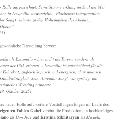
 Rolle ausgezeichnet. Seine Stimme erklang im Saal der Met
Bühne in Escamillo verwandelte… Plachetkas Interpretation
eador Song)‘ gehörte zu den Höhepunkten des Abends…
 Opera.“
25
)
gewöhnliche Darstellung hervor:
ka als Escamillo – hier nicht als Torero, sondern als
westen der USA erinnert… Escamillo ist entscheidend für die
 Fähigkeit, zugleich komisch und energisch, charismatisch
 Glaubwürdigkeit. Sein ‚Toreador Song‘ war spritzig, mit
sionelles Wrestling erinnerte.“
 29. Oktober 2025
)
ser neuen Rolle auf; weitere Vorstellungen folgen im Laufe des
irigenten Fabien Gabel
vereint die Produktion ein hochkarätiges
biano
Kristina Mkhitaryan
als
Don José
und
als
Micaëla
.