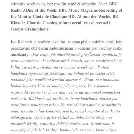
BBC
kdekoliv se objevilo, bez rozdílu země či světadílu. Např.
Radio 3 Disc of the Week; BBC Music Magazine Recording of
the Month; Choix de Classique HD; Album der Woche, BR
Klassik; Choc de Classica, album ocenil ve své recenzi i
časopis Gramophone.
Ivo Kahánek je potěšen také tím, že cena přišla právě v době, kdy
představuje obzvláštní zadostiučinění a ocenění pro všechny české
muzikanty: „
Potvrzuje, jak důležité právě pro Českou republiku je
pěstovat umění i v komplikovaných časech, kdy se mnohým zdá, že
kultura je až to poslední, na co by peníze měly jít. Přitom
hudebníci reprezentují české kulturní bohatství po celém světě,
podobně jako například úspěšní sportovci. Věřím, že v budoucnu
budou koncerty klasické hudby jednou z věcí, které pomohou
rozproudit cestovní ruch a s ním i celou navázanou ekonomickou
mašinerii. Rád bych zdůraznil i to, že my hudebníci zdaleka jen
nestojíme s nataženou rukou. Za poslední dva měsíce se odehrálo
např. spousta online koncertů, jejichž výtěžek neputoval na konta
účinkujících, nýbrž v drtivé většině na dobročinné účely – ve
prospěch lékařů, seniorů a dalších potřebných. Kromě toho je
samozřejmě jakákoli kvalitní hudba jednou z věcí, která může i