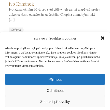
Ivo Kahánek
Ivo Kahánek sám bývá pro svůj citlivý, elegantní a zpěvný projev
dokonce často označován za českého Chopina a mnohými také
[…]
W
J
Čeština
o
a
W
Ivo Kahánek
Klavírní virtuoz
Spravovat Souhlas s cookies
r
z
o
k
y
r
Abychom poskytli co nejlepší služby, používáme k ukládání a/nebo přístupu k
VÍCE
C
k
informacím o zařízení, technologie jako jsou soubory cookies. Souhlas s těmito
k
technologiemi nám umožní zpracovávat údaje, jako je chování při procházení nebo
a
y
T
jedinečná ID na tomto webu. Nesouhlas nebo odvolání souhlasu může nepříznivě
t
a
ovlivnit určité vlastnosti a funkce.
e
g
g
s
o
Přijmout
r
i
Odmítnout
e
s
Zobrazit předvolby
Úvod
O nás
Umělecká spolupráce
Kontakt
Top