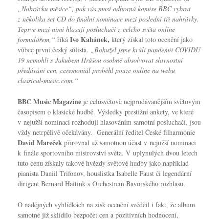
„Nahrávku měsíce“, pak vás musí odborná komise BBC vybrat
z několika set CD do finální nominace mezi poslední tři nahrávky.
Teprve mezi nimi hlasují posluchači z celého světa online
Ivo Kahánek,
formulářem,“
říká
který získal toto ocenění jako
vůbec první český sólista.
„Bohužel jsme kvůli pandemii COVIDU
19 nemohli s Jakubem Hrůšou osobně absolvovat slavnostní
předávání cen, ceremoniál proběhl pouze online na webu
classical-music.com.“
BBC Music Magazine
je celosvětově nejprodávanějším světovým
časopisem o klasické hudbě. Výsledky prestižní ankety, ve které
v nejužší nominaci rozhodují hlasováním samotní posluchači, jsou
vždy netrpělivě očekávány. Generální ředitel České filharmonie
David Mareček
přirovnal už samotnou účast v nejužší nominaci
k finále sportovního mistrovství světa. V uplynulých dvou letech
tuto cenu získaly takové hvězdy světové hudby jako například
pianista Daniil Trifonov, houslistka Isabelle Faust či legendární
dirigent Bernard Haitink s Orchestrem Bavorského rozhlasu.
O nadějných vyhlídkách na zisk ocenění svědčil i fakt, že album
samotné již sklidilo bezpočet cen a pozitivních hodnocení,