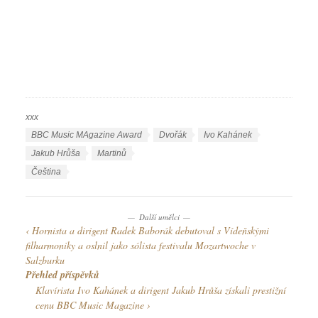
xxx
R
u
Š
BBC Music MAgazine Award
Dvořák
Ivo Kahánek
b
t
Jakub Hrůša
Martinů
r
í
J
Čeština
i
t
a
k
k
z
y
y
Další umělci
y
Hornista a dirigent Radek Baborák debutoval s Vídeňskými
k
filharmoniky a oslnil jako sólista festivalu Mozartwoche v
y
Salzburku
Přehled příspěvků
Klavírista Ivo Kahánek a dirigent Jakub Hrůša získali prestižní
cenu BBC Music Magazine