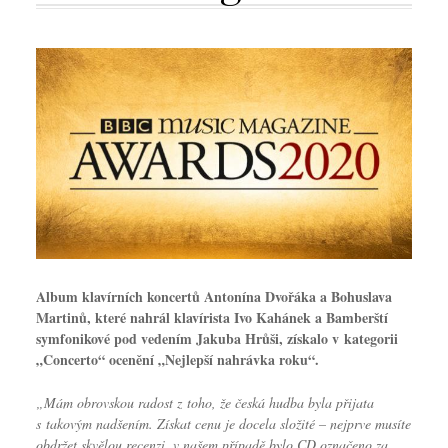
Album klavírních koncertů Antonína Dvořáka a Bohuslava
Martinů, které nahrál klavírista Ivo Kahánek a Bamberští
symfonikové pod vedením Jakuba Hrůši, získalo v kategorii
„Concerto“ ocenění „Nejlepší nahrávka roku“.
„Mám obrovskou radost z toho, že česká hudba byla přijata
s takovým nadšením. Získat cenu je docela složité – nejprve musíte
obdržet skvělou recenzi, v našem případě bylo CD označeno za