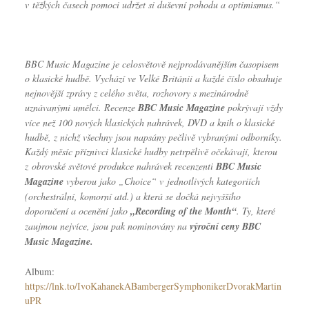
v těžkých časech pomoci udržet si duševní pohodu a optimismus.“
BBC Music Magazine
je celosvětově nejprodávanějším časopisem
o klasické hudbě. Vychází ve Velké Británii a každé číslo obsahuje
nejnovější zprávy z celého světa, rozhovory s mezinárodně
uznávanými umělci. Recenze
BBC Music Magazine
pokrývají vždy
více než 100 nových klasických nahrávek, DVD a knih o klasické
hudbě, z nichž všechny jsou napsány pečlivě vybranými odborníky.
Každý měsíc příznivci klasické hudby netrpělivě očekávají, kterou
z obrovské světové produkce nahrávek recenzenti
BBC Music
Magazine
vyberou jako „Choice“ v jednotlivých kategoriích
(orchestrální, komorní atd.) a která se dočká nejvyššího
doporučení a ocenění jako
„Recording of the Month“
. Ty, které
zaujmou nejvíce, jsou pak nominovány na
výroční ceny BBC
Music Magazine.
Album:
https://lnk.to/IvoKahanekABambergerSymphonikerDvorakMartin
uPR