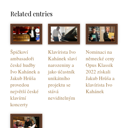
Related entries
Špičkoví
Klavírista Ivo
Nominaci na
ambasadoři
Kahánek slaví
německé ceny
české hudby
narozeniny a
Opus Klassik
Ivo Kahánek a
jako účastník
2022 získali
Jakub Hrůša
unikátního
Jakub Hrůša a
provedou
projektu se
klavírista Ivo
největší české
stává
Kahánek
klavírní
neviditelným
koncerty