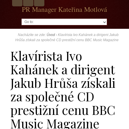
PR Manager Kateřina Motlová
Go to:
Nacházíte se zde:
Úvod
›
Klavírista Ivo Kahánek a dirigent Jakub
Hrůša získali za společné CD prestižní cenu BBC Music Magazine
Klavírista Ivo
Kahánek a dirigent
Jakub Hrůša získali
za společné CD
prestižní cenu BBC
Music Magazine