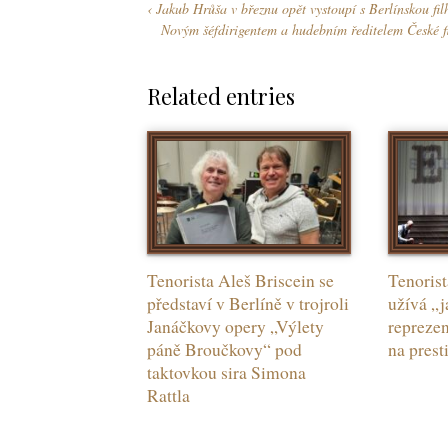
Jakub Hrůša v březnu opět vystoupí s Berlínskou fi
y
y
k
Novým šéfdirigentem a hudebním ředitelem České 
y
Related entries
Tenorista Aleš Briscein se
Tenorist
představí v Berlíně v trojroli
užívá „
Janáčkovy opery „Výlety
reprezen
páně Broučkovy“ pod
na prest
taktovkou sira Simona
Rattla