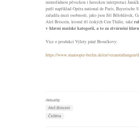
mimořádnou pěveckou i hereckou interpretaci Janáčko
patří například Opéra national de Paris, Bayerische
zařadila mezi osobnosti, jako jsou Jiří Bělohlávek, 
rak
Aleš Briscein, kromě tří českých Cen Thálie, také
v hlavní mužské kategorii, a to za ztvárnění hl
Více o produkci Výlety páně Broučkovy:
https://www.staatsoper-berlin.de/en/veranstaltungen
Aktuality
R
u
Š
Aleš Briscein
b
t
J
Čeština
r
í
a
i
t
z
k
k
y