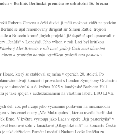
den v Berlíně. Berlínská premiéra se uskuteční 16. března
ežii Roberta Carsena a čeští diváci ji měli možnost vidět na podzim
erlíně se ujal renomovaný dirigent sir Simon Rattle, trojroli
attle a Briscein kromě jiných projektů již úspěšně spolupracovali v
ry „Jenůfa“ v Londýně. Jeho výkon v roli Laci byl kritikou
Působivý Aleš Briscein v roli Laci, jediný Čech mezi hlavními
ým tónem a zvonivým horním rejstříkem ztvárnil tuto postavu v
er Hoare, který se etabloval zejména v operách 20. století. Po
je plánováno dvojí koncertní provedení s London Symphony Orchestra
ty se uskuteční 4. a 6. května 2025 v londýnské Barbican Hall.
ra je také spojen s audiozáznamem na vlastním labelu LSO LIVE.
ových děl, což potvrzuje jeho významné postavení na mezinárodní
egora v inscenaci opery „Věc Makropulos“, kterou uvedla berlínská
ček Brno. V květnu vystoupí jako Laca v opeře „Její pastorkyňa“ v
píval tenorové sólo v Janáčkově „Glagolské mši“ na koncertu České
in je také držitelem Pamětní medaili Nadace Leoše Janáčka za