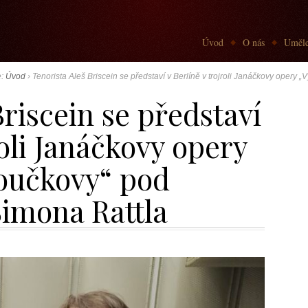
Go to:
Úvod
O nás
Uměle
e:
Úvod
›
Tenorista Aleš Briscein se představí v Berlíně v trojroli Janáčkovy opery 
Briscein se představí
roli Janáčkovy opery
roučkovy“ pod
Simona Rattla