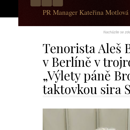
PR Manager Kateřina Motlová
Nacházíte se zd
Tenorista Aleš 
v Berlíně v troj
„Výlety páně B
taktovkou sira 