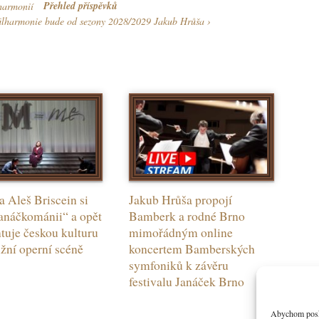
Přehled příspěvků
lharmonií
filharmonie bude od sezony 2028/2029 Jakub Hrůša
a Aleš Briscein si
Jakub Hrůša propojí
janáčkománii“ a opět
Bamberk a rodné Brno
tuje českou kulturu
mimořádným online
ižní operní scéně
koncertem Bamberských
symfoniků k závěru
festivalu Janáček Brno
Abychom poskyt