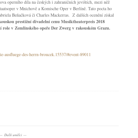
va operního díla na českých i zahraničních jevištích, mezi něž
 Staatsoper v Mnichově a Komische Oper v Berlíně. Tato pocta ho
Gabriela Beňačková či Charles Mackerras. Z dalších ocenění získal
ouskou prestižní divadelní cenu Musiktheaterpreis 2018
avní role v Zemlinského opeře Der Zwerg v rakouském Grazu.
/die-ausfluege-des-herrn-broucek.15537/#event-89011
Další umělci