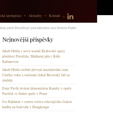
cká spolupráce
Aktuality
Kontakt
„Výlety páně Broučkovy“ pod taktovkou sira Simona Rattla
Nejnovější příspěvky
Jakub Hrůša v nové sezoně Královské opery
představí Parsifala, Maškarní ples i Káťu
Kabanovou
Jakub Hrůša osobně převzal mezinárodní cenu
Umělec roku a současně získal Bavorský řád za
zásluhy
Ester Pavlů ztvární démonickou Kundry v opeře
Parsifal ve Státní opeře v Praze
Ivo Kahánek v centru večera oslavujícího českou
hudbu na festivalu v Hongkongu