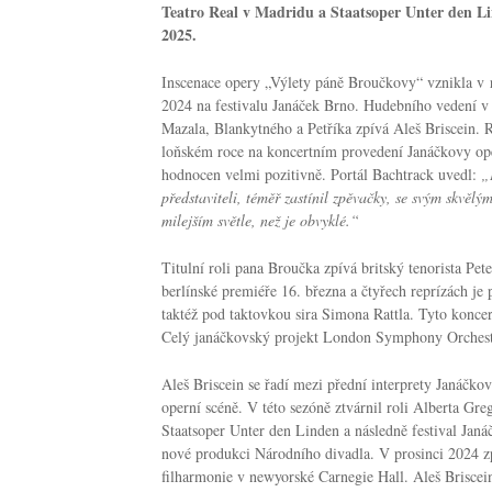
Teatro Real v Madridu a Staatsoper Unter den Lin
2025.
Inscenace opery „Výlety páně Broučkovy“ vznikla v r
2024 na festivalu Janáček Brno. Hudebního vedení v B
Mazala, Blankytného a Petříka zpívá Aleš Briscein. R
loňském roce na koncertním provedení Janáčkovy ope
hodnocen velmi pozitivně. Portál Bachtrack uvedl:
„
představiteli, téměř zastínil zpěvačky, se svým skvěl
milejším světle, než je obvyklé.“
Titulní roli pana Broučka zpívá britský tenorista Pet
berlínské premiéře 16. března a čtyřech reprízách 
taktéž pod taktovkou sira Simona Rattla. Tyto koncer
Celý janáčkovský projekt London Symphony Orchest
Aleš Briscein se řadí mezi přední interprety Janáčk
operní scéně. V této sezóně ztvárnil roli Alberta Gr
Staatsoper Unter den Linden a následně festival Janá
nové produkci Národního divadla. V prosinci 2024 z
filharmonie v newyorské Carnegie Hall. ​Aleš Brisce