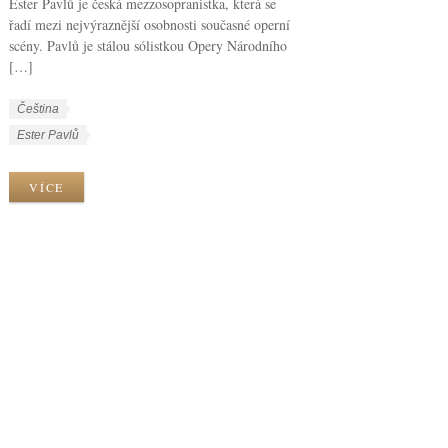
Ester Pavlů je česká mezzosopranistka, která se
řadí mezi nejvýraznější osobnosti současné operní
scény. Pavlů je stálou sólistkou Opery Národního
[…]
W
J
Čeština
o
a
W
Ester Pavlů
r
z
o
k
y
r
VÍCE
C
k
k
a
y
T
t
a
e
g
g
s
o
r
i
e
s