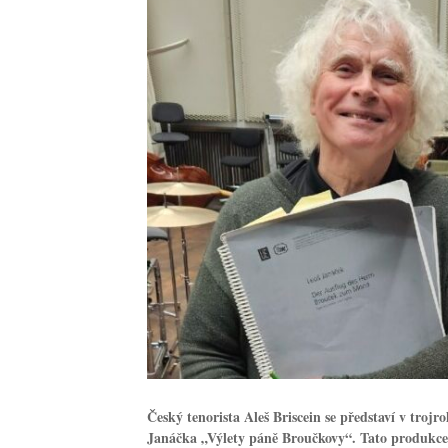
Český tenorista Aleš Briscein se představí v trojr
Janáčka „Výlety páně Broučkovy“. Tato produkce