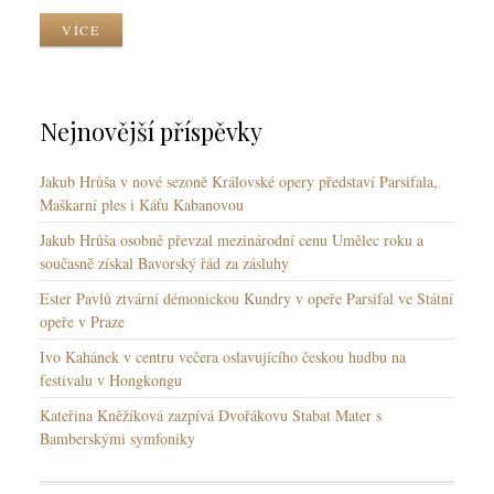
k
k
z
VÍCE
y
y
y
k
y
Nejnovější příspěvky
Jakub Hrůša v nové sezoně Královské opery představí Parsifala,
Maškarní ples i Káťu Kabanovou
Jakub Hrůša osobně převzal mezinárodní cenu Umělec roku a
současně získal Bavorský řád za zásluhy
Ester Pavlů ztvární démonickou Kundry v opeře Parsifal ve Státní
opeře v Praze
Ivo Kahánek v centru večera oslavujícího českou hudbu na
festivalu v Hongkongu
Kateřina Kněžíková zazpívá Dvořákovu Stabat Mater s
Bamberskými symfoniky