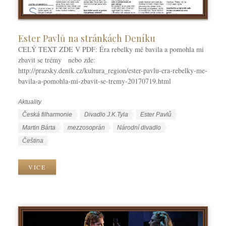
Ester Pavlů na stránkách Deníku
CELÝ TEXT ZDE V PDF: Éra rebelky mě bavila a pomohla mi
zbavit se trémy nebo zde:
http://prazsky.denik.cz/kultura_region/ester-pavlu-era-rebelky-me-
bavila-a-pomohla-mi-zbavit-se-tremy-20170719.html
Aktuality
R
u
Š
Česká filharmonie
Divadlo J.K.Tyla
Ester Pavlů
b
t
Martin Bárta
mezzosoprán
Národní divadlo
r
í
J
Čeština
i
t
a
k
k
z
VÍCE
y
y
y
k
y