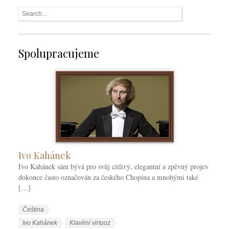
Spolupracujeme
Ivo Kahánek
Ivo Kahánek sám bývá pro svůj citlivý, elegantní a zpěvný projev
dokonce často označován za českého Chopina a mnohými také
[…]
W
J
Čeština
o
a
W
Ivo Kahánek
Klavírní virtuoz