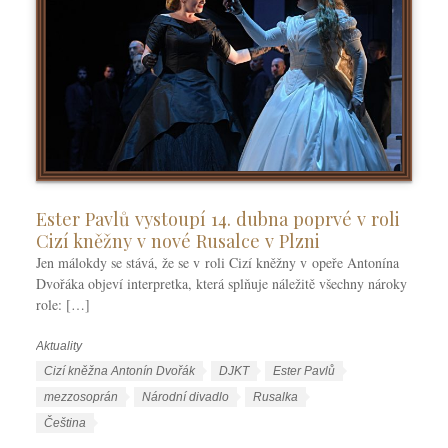
Ester Pavlů vystoupí 14. dubna poprvé v roli
Cizí kněžny v nové Rusalce v Plzni
Jen málokdy se stává, že se v roli Cizí kněžny v opeře Antonína
Dvořáka objeví interpretka, která splňuje náležitě všechny nároky
role: […]
Aktuality
R
u
Š
Cizí kněžna Antonín Dvořák
DJKT
Ester Pavlů
b
t
mezzosoprán
Národní divadlo
Rusalka
r
í
J
Čeština
i
t
a