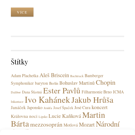
r
z
o
k
y
r
VÍCE
C
k
k
a
y
T
t
a
e
g
g
s
o
r
Štítky
i
e
Aleš Briscein
s
Adam Plachetka
Bamberger
Bachtrack
Chopin
Bohuslav Martinů
Symphoniker
baryton
Berlín
Ester Pavlů
Filharmonie Brno
ICMA
Dana Šťastná
Dalibor
Ivo Kahánek
Jakub Hrůša
Inkantace
koncert
Janáček
Japonsko
José Cura
Josef Špaček
Jenůfa
Martin
Lucie Kaňková
Královna noci
Lipsko
Bárta
Národní
mezzosoprán
Mozart
Motlová
divadlo
Národní divadlo moravskoslezské