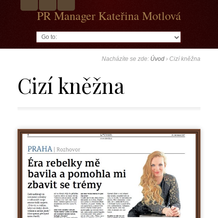
PR Manager Kateřina Motlová
Go to:
Nacházíte se zde:
Úvod
›
Cizí kněžna
Cizí kněžna