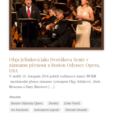
Olga Jelínková jako Dvořákova Xenie v
záznamu přenosu z Boston Odyssey Opera,
USA
V neděli 14. listopadu 2016 poběží rozhlasové stanici WCRB
mezinárodní přenos záznamu vystoupení Olgy Jelínkové, Aleše
Brisceina a Dany Burešové […]
Aktuality
R
u
Š
Boston Odyssey Opera
Dimitrij
Ester Pavlů
b
t
Ivo Kahánek
koloraturní soprán
Národní divadlo