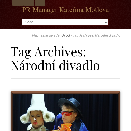
PR Manager Kateřina Motlová
Go to:
Nacházíte se zde:
Úvod
›
Tag Archives: Národní divadlo
Tag Archives:
Národní divadlo