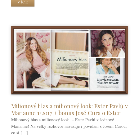
VÍCE
y
k
y
Milionový hlas a milionový look: Ester Pavlů v
Marianne 1/2017 + bonus José Cura o Ester
Milionový hlas a milionový look – Ester Pavlů v lednové
Marianně! Na velký rozhovor navazuje i povídání s Josém Curou,
co si […]