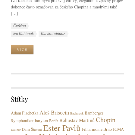
Ivo Kahánek sám bývá pro svůj citlivý, elegantní a zpěvný projev
dokonce často označován za českého Chopina a mnohými také
[…]
W
J
Čeština
o
a
W
Ivo Kahánek
Klavírní virtuoz
r
z
o
k
y
r
VÍCE
C
k
k
a
y
T
t
a
e
g
g
s
o
r
Štítky
i
e
Aleš Briscein
s
Adam Plachetka
Bamberger
Bachtrack
Chopin
Bohuslav Martinů
Symphoniker
baryton
Berlín
Ester Pavlů
Filharmonie Brno
ICMA
Dana Šťastná
Dalibor