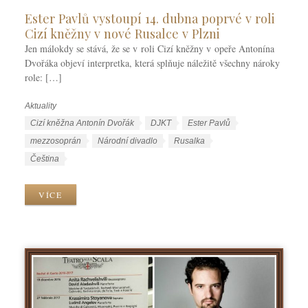
Ester Pavlů vystoupí 14. dubna poprvé v roli
Cizí kněžny v nové Rusalce v Plzni
Jen málokdy se stává, že se v roli Cizí kněžny v opeře Antonína
Dvořáka objeví interpretka, která splňuje náležitě všechny nároky
role: […]
Aktuality
R
u
Š
Cizí kněžna Antonín Dvořák
DJKT
Ester Pavlů
b
t
mezzosoprán
Národní divadlo
Rusalka
r
í
J
Čeština
i
t
a
k
k
z
VÍCE
y
y
y
k
y