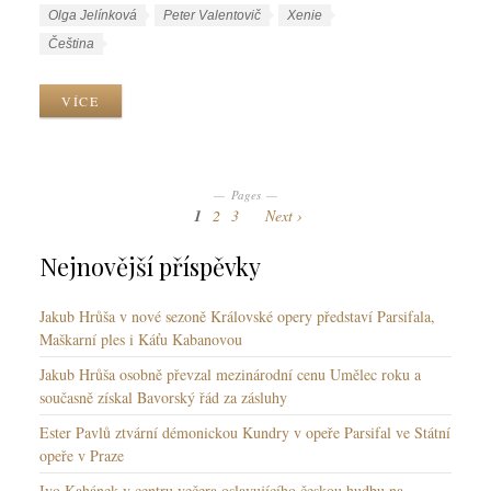
r
í
Olga Jelínková
Peter Valentovič
Xenie
i
t
J
Čeština
k
k
a
y
y
z
VÍCE
y
k
y
Pages
1
2
3
Next
Nejnovější příspěvky
Jakub Hrůša v nové sezoně Královské opery představí Parsifala,
Maškarní ples i Káťu Kabanovou
Jakub Hrůša osobně převzal mezinárodní cenu Umělec roku a
současně získal Bavorský řád za zásluhy
Ester Pavlů ztvární démonickou Kundry v opeře Parsifal ve Státní
opeře v Praze
Ivo Kahánek v centru večera oslavujícího českou hudbu na