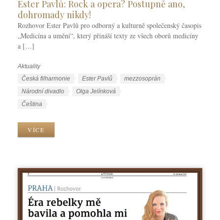
Ester Pavlů: Rock a opera? Postupně ano,
dohromady nikdy!
Rozhovor Ester Pavlů pro odborný a kulturně společenský časopis
„Medicína a umění“, který přináší texty ze všech oborů medicíny
a […]
Aktuality
R
u
Š
Česká filharmonie
Ester Pavlů
mezzosoprán
b
t
Národní divadlo
Olga Jelínková
r
í
J
Čeština
i
t
a
k
k
z
VÍCE
y
y
y
k
y