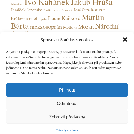
Ivo Kahánek
Jakub Hrůša
Inkantace
koncert
Janáček
Japonsko
José Cura
Josef Špaček
Jenůfa
Martin
Lucie Kaňková
Královna noci
Lipsko
Bárta
Národní
mezzosoprán
Mozart
Motlová
divadlo
Národní divadlo moravskoslezské
Olga Jelínková
Spravovat Souhlas s cookies
opera
Ohnivý anděl
Obecní dům
Rudolfinum
Ostrava
Peter Valentovič
Prokofjev
Abychom poskytli co nejlepší služby, používáme k ukládání a/nebo přístupu k
Česká
informacím o zařízení, technologie jako jsou soubory cookies. Souhlas s těmito
Verdi
soprán
Státní opera
Saarbrücken
tenorista
technologiemi nám umožní zpracovávat údaje, jako je chování při procházení nebo
filharmonie
jedinečná ID na tomto webu. Nesouhlas nebo odvolání souhlasu může nepříznivě
ovlivnit určité vlastnosti a funkce.
Přijmout
Odmítnout
Zobrazit předvolby
Úvod
O nás
Umělecká spolupráce
Kontakt
Top
Zásady cookies