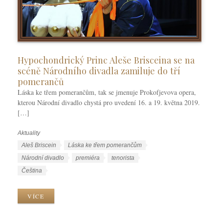
Hypochondrický Princ Aleše Brisceina se na
scéně Národního divadla zamiluje do tří
pomerančů
Láska ke třem pomerančům, tak se jmenuje Prokofjevova opera,
kterou Národní divadlo chystá pro uvedení 16. a 19. května 2019.
[…]
Aktuality
R
u
Š
Aleš Briscein
Láska ke třem pomerančům
b
t
Národní divadlo
premiéra
tenorista
r
í
J
Čeština
i
t
a
k
k
z
VÍCE
y
y
y
k