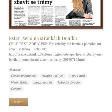
Ester Pavlů na stránkách Deníku
CELÝ TEXT ZDE V PDF: Éra rebelky mě bavila a pomohla mi
zbavit se trémy nebo zde:
http://prazsky.denik.cz/kultura_region/ester-pavlu-era-rebelky-me-
bavila-a-pomohla-mi-zbavit-se-tremy-20170719.html
Aktuality
R
u
Š
Česká filharmonie
Divadlo J.K.Tyla
Ester Pavlů
b
t
Martin Bárta
mezzosoprán
Národní divadlo
r
í
J
Čeština
i
t
a
k
k
z
VÍCE
y
y
y
k