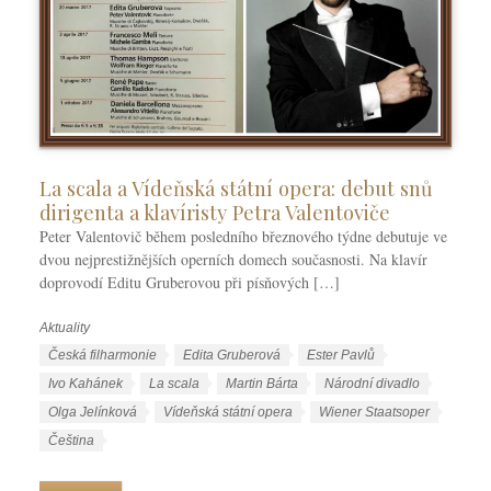
La scala a Vídeňská státní opera: debut snů
dirigenta a klavíristy Petra Valentoviče
Peter Valentovič během posledního březnového týdne debutuje ve
dvou nejprestižnějších operních domech současnosti. Na klavír
doprovodí Editu Gruberovou při písňových […]
Aktuality
R
u
Š
Česká filharmonie
Edita Gruberová
Ester Pavlů
b
t
Ivo Kahánek
La scala
Martin Bárta
Národní divadlo
r
í
Olga Jelínková
Vídeňská státní opera
Wiener Staatsoper
i
t
J
Čeština
k
k
a
y
y
z