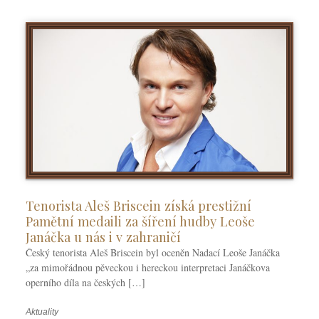
y
Tenorista Aleš Briscein získá prestižní
Pamětní medaili za šíření hudby Leoše
Janáčka u nás i v zahraničí
Český tenorista Aleš Briscein byl oceněn Nadací Leoše Janáčka
„za mimořádnou pěveckou i hereckou interpretaci Janáčkova
operního díla na českých […]
Aktuality
R