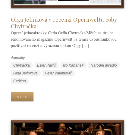
Olga Jelínková v recenzi Opernweltu coby
Chytračka!
Operní jednoaktovky Carla Orffa Chytračka/Měsíc na titulce
renomovaného magazínu Opernwelt i s téměř dvoustránkovou
pozitivní recenzí a výraznou fotkou Olgy […]
Aktuality
R
u
Š
Chytračka
Ester Pavlů
Ivo Kahánek
Národní divadlo
b
t
Olga Jelínková
Peter Valentovič
r
í
J
Čeština
i
t
a
k
k
z
VÍCE
y
y
y
k
y