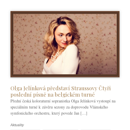
y
Olga Jelínková představí Straussovy Čtyři
poslední písně na belgickém turné
Přední česká koloraturní sopranistka Olga Jelínková vystoupí na
speciálním turné k závěru sezony za doprovodu Vlámského
symfonického orchestru, který povede Jan […]
Aktuality
R