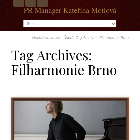
PR Manager Kateřina Motlová
Go to:
Nacházíte se zde:
Úvod
›
Tag Archives: Filharmonie Brno
Tag Archives:
Filharmonie Brno