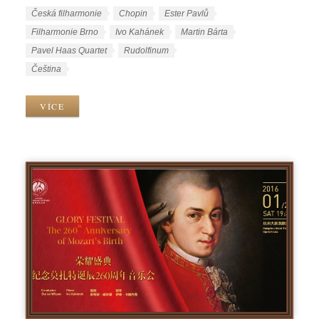
u
Š
Česká filharmonie
Chopin
Ester Pavlů
b
t
Filharmonie Brno
Ivo Kahánek
Martin Bárta
r
í
Pavel Haas Quartet
Rudolfinum
i
t
J
Čeština
k
k
a
y
y
z
VÍCE
y
k
y