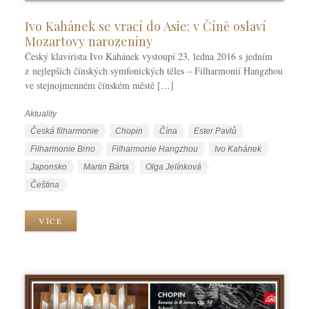
Ivo Kahánek se vrací do Asie: v Číně oslaví
Mozartovy narozeniny
Český klavírista Ivo Kahánek vystoupí 23. ledna 2016 s jedním
z nejlepších čínských symfonických těles – Filharmonií Hangzhou
ve stejnojmenném čínském městě […]
Aktuality
R
u
Š
Česká filharmonie
Chopin
Čína
Ester Pavlů
b
t
Filharmonie Brno
Filharmonie Hangzhou
Ivo Kahánek
r
í
Japonsko
Martin Bárta
Olga Jelínková
i
t
J
Čeština
k
k
a
y
y
z
VÍCE
y
k
y