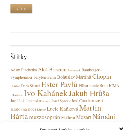
o
k
y
r
VÍCE
C
k
k
a
y
T
t
a
e
g
g
s
o
r
Štítky
i
e
Aleš Briscein
s
Adam Plachetka
Bamberger
Bachtrack
Chopin
Bohuslav Martinů
Symphoniker
baryton
Berlín
Ester Pavlů
Filharmonie Brno
ICMA
Dana Šťastná
Dalibor
Ivo Kahánek
Jakub Hrůša
Inkantace
koncert
Janáček
Japonsko
José Cura
Josef Špaček
Jenůfa
Martin
Lucie Kaňková
Královna noci
Lipsko
Bárta
Národní
mezzosoprán
Mozart
Motlová
divadlo
Národní divadlo moravskoslezské
Spravovat Souhlas s cookies