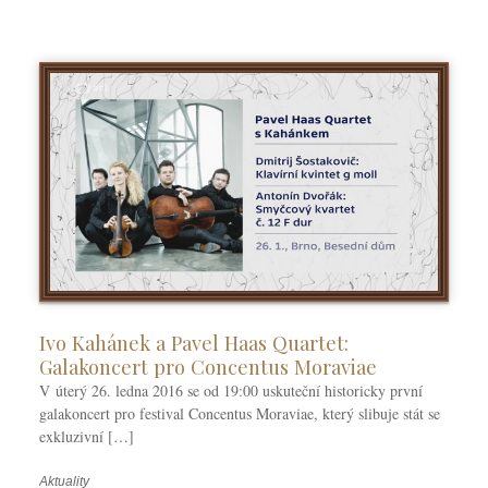
k
y
Ivo Kahánek a Pavel Haas Quartet:
Galakoncert pro Concentus Moraviae
V úterý 26. ledna 2016 se od 19:00 uskuteční historicky první
galakoncert pro festival Concentus Moraviae, který slibuje stát se
exkluzivní […]
Aktuality
R