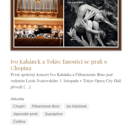
Ivo Kahánek a Tokio: fanoušci se prali o
Chopina
První společný koncert Ivo Kahánka a Filharmonie Brno pod
vedením Leoše Svárovského 1. listopadu v Tokyo Opera City Hall
přivedl […]
Aktuality
R
u
Š
Chopin
Filharmonie Brno
Ivo Kahánek
b
t
Japonské turné
Supraphon
r
í
J
Čeština
i
t
a
k