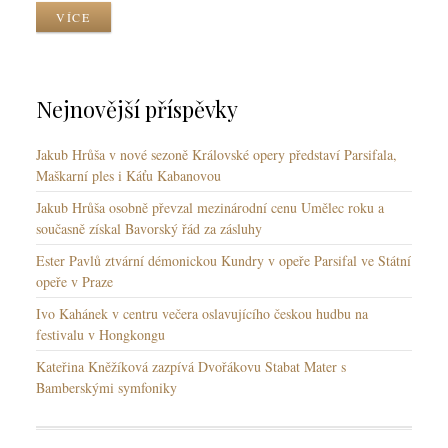
k
z
VÍCE
y
y
y
k
y
Nejnovější příspěvky
Jakub Hrůša v nové sezoně Královské opery představí Parsifala,
Maškarní ples i Káťu Kabanovou
Jakub Hrůša osobně převzal mezinárodní cenu Umělec roku a
současně získal Bavorský řád za zásluhy
Ester Pavlů ztvární démonickou Kundry v opeře Parsifal ve Státní
opeře v Praze
Ivo Kahánek v centru večera oslavujícího českou hudbu na
festivalu v Hongkongu
Kateřina Kněžíková zazpívá Dvořákovu Stabat Mater s
Bamberskými symfoniky