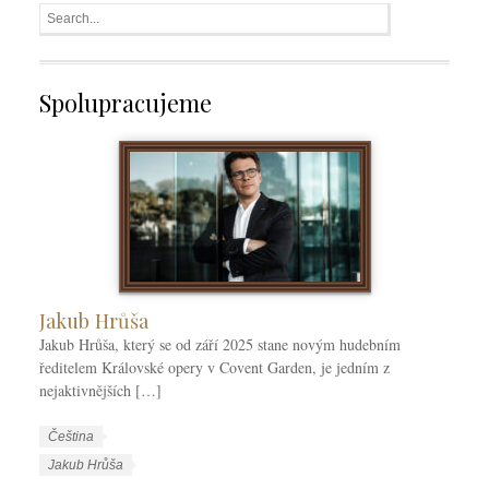
Spolupracujeme
Jakub Hrůša
Jakub Hrůša, který se od září 2025 stane novým hudebním
ředitelem Královské opery v Covent Garden, je jedním z
nejaktivnějších […]
W
J
Čeština
o
a
W
Jakub Hrůša
r
z