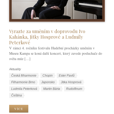
Vyrazte za uměním v doprovodu Ivo
Kahánka, Jitky Hosprové a Ludmily
Peterkové
V rámci 4. ročníku festivalu Hudební procházky uměním v
Museu Kampa se koná další koncert, který zavede posluchače do
světa múz […]
Aktuality
R
u
Š
Česká filharmonie
Chopin
Ester Pavlů
b
t
Filharmonie Brno
Japonsko
Jitka Hosprová
r
í
Ludmila Peterková
Martin Bárta
Rudolfinum
i
t
J
Čeština
k
k
a
y
y
z
VÍCE
y