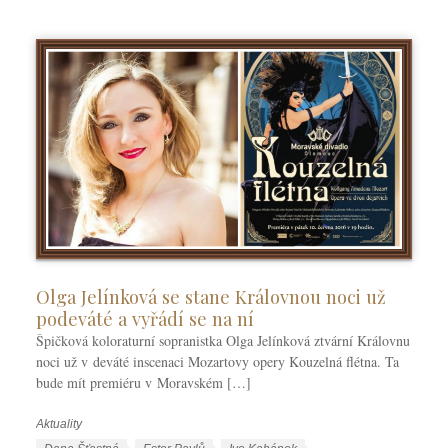
y
Olga Jelínková se stane Královnou noci už
podeváté a vyřádí se na ní
Špičková koloraturní sopranistka Olga Jelínková ztvární Královnu
noci už v deváté inscenaci Mozartovy opery Kouzelná flétna. Ta
bude mít premiéru v Moravském […]
Aktuality
R