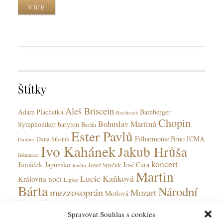
k
y
r
VÍCE
C
k
k
a
y
T
t
a
e
g
g
s
o
r
Štítky
i
e
Aleš Briscein
s
Adam Plachetka
Bamberger
Bachtrack
Chopin
Bohuslav Martinů
Symphoniker
baryton
Berlín
Ester Pavlů
Filharmonie Brno
ICMA
Dana Šťastná
Dalibor
Ivo Kahánek
Jakub Hrůša
Inkantace
koncert
Janáček
Japonsko
José Cura
Josef Špaček
Jenůfa
Martin
Lucie Kaňková
Královna noci
Lipsko
Bárta
Národní
mezzosoprán
Mozart
Motlová
divadlo
Národní divadlo moravskoslezské
Spravovat Souhlas s cookies
Olga Jelínková
opera
Ohnivý anděl
Obecní dům