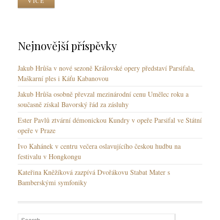
VÍCE
y
y
y
k
y
Nejnovější příspěvky
Jakub Hrůša v nové sezoně Královské opery představí Parsifala,
Maškarní ples i Káťu Kabanovou
Jakub Hrůša osobně převzal mezinárodní cenu Umělec roku a
současně získal Bavorský řád za zásluhy
Ester Pavlů ztvární démonickou Kundry v opeře Parsifal ve Státní
opeře v Praze
Ivo Kahánek v centru večera oslavujícího českou hudbu na
festivalu v Hongkongu
Kateřina Kněžíková zazpívá Dvořákovu Stabat Mater s
Bamberskými symfoniky