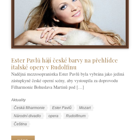
Ester Pavlů hájí české barvy na přehlídce
italské opery v Rudolfinu
Nadějná mezzosopranistka Ester Pavlů byla vybrána jako jediná
zástupkyně české operní scény, aby vystoupila za doprovodu
Filharmonie Bohuslava Martinů pod […]
Aktuality
R
u
Š
Česká filharmonie
Ester Pavlů
Mozart
b
t
Národní divadlo
opera
Rudolfinum
r
í
J
Čeština
i
t
a
k
k
z