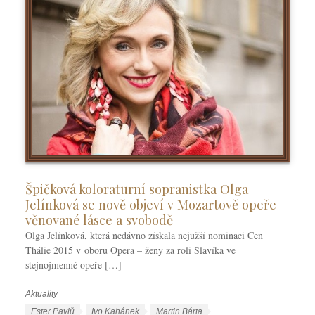
Špičková koloraturní sopranistka Olga
Jelínková se nově objeví v Mozartově opeře
věnované lásce a svobodě
Olga Jelínková, která nedávno získala nejužší nominaci Cen
Thálie 2015 v oboru Opera – ženy za roli Slavíka ve
stejnojmenné opeře […]
Aktuality
R
u
Š
Ester Pavlů
Ivo Kahánek
Martin Bárta