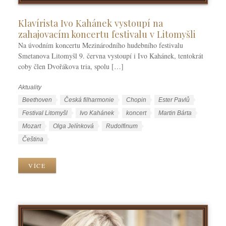
Klavírista Ivo Kahánek vystoupí na
zahajovacím koncertu festivalu v Litomyšli
Na úvodním koncertu Mezinárodního hudebního festivalu
Smetanova Litomyšl 9. června vystoupí i Ivo Kahánek, tentokrát
coby člen Dvořákova tria, spolu […]
Aktuality
R
u
Š
Beethoven
Česká filharmonie
Chopin
Ester Pavlů
b
t
Festival Litomyšl
Ivo Kahánek
koncert
Martin Bárta
r
í
Mozart
Olga Jelínková
Rudolfinum
i
t
J
Čeština
k
k
a
y
y
z
VÍCE
y
k
y