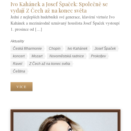
Ivo Kahánek a Josef Špaček: Společně se
vydají Z Čech až na konec světa
Jedni z nejlepších hudebníků své generace, klavírní virtuóz Ivo
Kahánek a mezinárodně uznávaný houslista Josef Špaček vystoupí
1. prosince od […]
Aktuality
R
u
Š
Česká filharmonie
Chopin
Ivo Kahánek
Josef Špaček
b
t
koncert
Mozart
Novoměstská radnice
Prokofjev
r
í
Ravel
Z Čech až na konec světa
i
t
J
Čeština
k
k
a
y
y
z
VÍCE
y
k
y