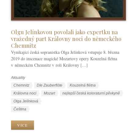
Olgu Jelínkovou povolali jako expertku na
vražedný part Královny noci do německého
Chemnitz
Vynikající česká sopranistka Olga Jelínková vstupuje 8. března
2019 do inscenace magické Mozartovy opery Kouzelná flétna
v německém Chemnitz v roli Královny […]
Aktuality
R
u
Š
Chemnitz
DIe Zauberflöte
Kouzelná flétna
b
t
Královna noci
Mozart
nejlepší česká koloraturní pěvkyně
r
í
Olga Jelínková
i
t
J
Čeština
k
k
a
y
y
z
VÍCE
y
k