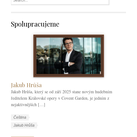
Spolupracujeme
Jakub Hrůša
Jakub Hrůša, který se od září 2025 stane novým hudebním
ředitelem Královské opery v Covent Garden, je jedním z
nejaktivnějších […]
W
J
Čeština
o
a
W
Jakub Hrůša
r
z
o