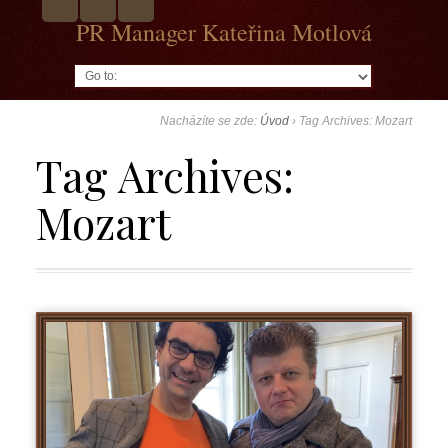
PR Manager Kateřina Motlová
Go to:
Nacházíte se zde:
Úvod
›
Tag Archives: Mozart
Tag Archives:
Mozart