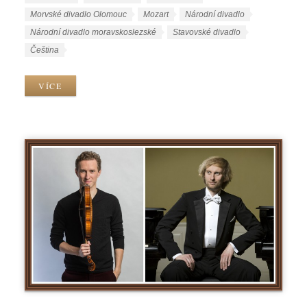
b
t
Morvské divadlo Olomouc
Mozart
Národní divadlo
r
í
Národní divadlo moravskoslezské
Stavovské divadlo
i
t
J
Čeština
k
k
a
y
y
z
VÍCE
y
k
y