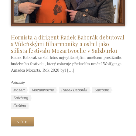
Hornista a dirigent Radek Baborák debutoval
s Vídeňskými filharmoniky a oslnil jako
sólista festivalu Mozartwoche v Salzburku
Radek Baborák se stal letos nejvytíženějším umělcem prestižního
hudebního festivalu, který oslavuje především umění Wolfganga
Amadea Mozarta. Rok 2020 byl […]
Aktuality
R
u
Š
Mozart
Mozartwoche
Radek Baborák
Salcburk
b
t
Salzburg
r
í
J
Čeština
i
t
a
k
k
z
VÍCE
y
y
y
k