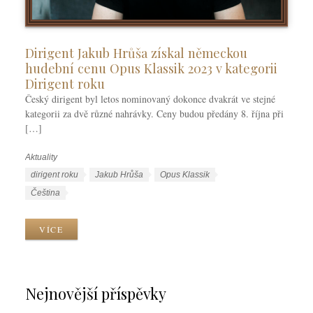
Dirigent Jakub Hrůša získal německou
hudební cenu Opus Klassik 2023 v kategorii
Dirigent roku
Český dirigent byl letos nominovaný dokonce dvakrát ve stejné
kategorii za dvě různé nahrávky. Ceny budou předány 8. října při
[…]
Aktuality
R
u
Š
dirigent roku
Jakub Hrůša
Opus Klassik
b
t
J
Čeština
r
í
a
i
t
z
VÍCE
k
k
y
y
y
k
y
Nejnovější příspěvky