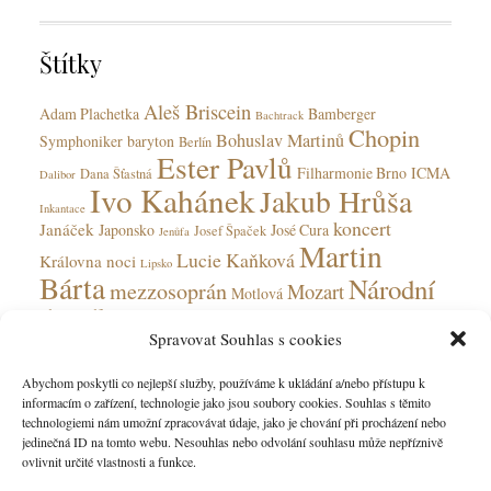
o
r
Štítky
i
e
Aleš Briscein
s
Adam Plachetka
Bamberger
Bachtrack
Chopin
Bohuslav Martinů
Symphoniker
baryton
Berlín
Ester Pavlů
Filharmonie Brno
ICMA
Dana Šťastná
Dalibor
Ivo Kahánek
Jakub Hrůša
Inkantace
koncert
Janáček
Japonsko
José Cura
Josef Špaček
Jenůfa
Martin
Lucie Kaňková
Královna noci
Lipsko
Bárta
Národní
mezzosoprán
Mozart
Motlová
divadlo
Národní divadlo moravskoslezské
Olga Jelínková
Spravovat Souhlas s cookies
opera
Ohnivý anděl
Obecní dům
Rudolfinum
Ostrava
Peter Valentovič
Prokofjev
Abychom poskytli co nejlepší služby, používáme k ukládání a/nebo přístupu k
Česká
informacím o zařízení, technologie jako jsou soubory cookies. Souhlas s těmito
Verdi
soprán
Státní opera
Saarbrücken
tenorista
technologiemi nám umožní zpracovávat údaje, jako je chování při procházení nebo
filharmonie
jedinečná ID na tomto webu. Nesouhlas nebo odvolání souhlasu může nepříznivě
ovlivnit určité vlastnosti a funkce.