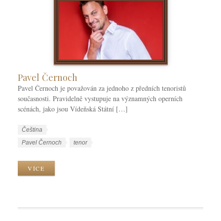
Pavel Černoch
Pavel Černoch je považován za jednoho z předních tenoristů
současnosti. Pravidelně vystupuje na významných operních
scénách, jako jsou Vídeňská Státní […]
W
J
Čeština
o
a
W
Pavel Černoch
tenor
r
z
o
k
y
r
VÍCE
C
k
k
a
y
T
t
a
e
g
g
s