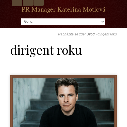
PR Manager Kateřina Motlová
Go to:
Nacházíte se zde:
Úvod
›
dirigent roku
dirigent roku