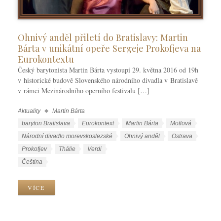
Ohnivý anděl přiletí do Bratislavy: Martin
Bárta v unikátní opeře Sergeje Prokofjeva na
Eurokontextu
Český barytonista Martin Bárta vystoupí 29. května 2016 od 19h
v historické budově Slovenského národního divadla v Bratislavě
v rámci Mezinárodního operního festivalu […]
Aktuality
Martin Bárta
R
u
Š
baryton Bratislava
Eurokontext
Martin Bárta
Motlová
b
t
Národní divadlo morevskoslezské
Ohnivý anděl
Ostrava
r
í
Prokofjev
Thálie
Verdi
i
t
J
Čeština
k
k
a
y
y
z
VÍCE
y
k
y