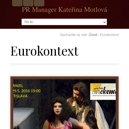
PR Manager Kateřina Motlová
Go to:
Nacházíte se zde:
Úvod
›
Eurokontext
Eurokontext