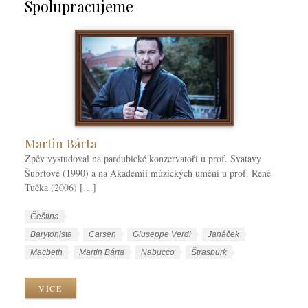
Spolupracujeme
Martin Bárta
Zpěv vystudoval na pardubické konzervatoři u prof. Svatavy
Šubrtové (1990) a na Akademii múzických umění u prof. René
Tučka (2006) […]
W
J
Čeština
o
a
W
Barytonista
Carsen
Giuseppe Verdi
Janáček
r
z
o
Macbeth
Martin Bárta
Nabucco
Štrasburk
k
y
r
C
k
k
VÍCE
a
y
T
t