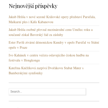
Nejnovější příspěvky
Jakub Hrůša v nové sezoně Královské opery představí Parsifala,
Maškarní ples i Káťu Kabanovou
Jakub Hrůša osobně převzal mezinárodní cenu Umělec roku a
současně získal Bavorský řád za zásluhy
Ester Pavlů ztvární démonickou Kundry v opeře Parsifal ve Státní
opeře v Praze
Ivo Kahánek v centru večera oslavujícího českou hudbu na
festivalu v Hongkongu
Kateřina Kněžíková zazpívá Dvořákovu Stabat Mater s
Bamberskými symfoniky