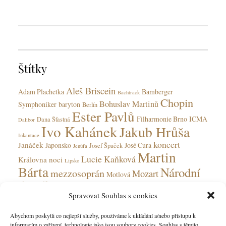
a
e
g
g
s
o
r
i
Štítky
e
s
Aleš Briscein
Adam Plachetka
Bamberger
Bachtrack
Chopin
Bohuslav Martinů
Symphoniker
baryton
Berlín
Ester Pavlů
Filharmonie Brno
ICMA
Dana Šťastná
Dalibor
Ivo Kahánek
Jakub Hrůša
Inkantace
koncert
Janáček
Japonsko
José Cura
Josef Špaček
Jenůfa
Martin
Lucie Kaňková
Královna noci
Lipsko
Bárta
Národní
mezzosoprán
Mozart
Motlová
divadlo
Národní divadlo moravskoslezské
Olga Jelínková
Spravovat Souhlas s cookies
opera
Ohnivý anděl
Obecní dům
Rudolfinum
Ostrava
Peter Valentovič
Prokofjev
Abychom poskytli co nejlepší služby, používáme k ukládání a/nebo přístupu k
Česká
informacím o zařízení, technologie jako jsou soubory cookies. Souhlas s těmito