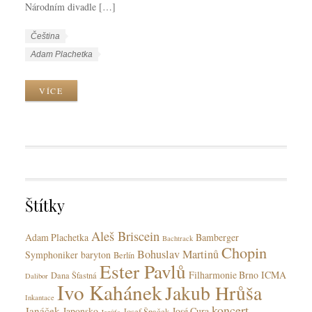
Národním divadle […]
W
J
Čeština
o
a
W
Adam Plachetka
r
z
o
k
y
r
VÍCE
C
k
k
a
y
T
t
a
e
g
g
s
o
r
Štítky
i
e
Aleš Briscein
s
Adam Plachetka
Bamberger
Bachtrack
Chopin
Bohuslav Martinů
Symphoniker
baryton
Berlín
Ester Pavlů
Filharmonie Brno
ICMA
Dana Šťastná
Dalibor
Ivo Kahánek
Jakub Hrůša
Inkantace
koncert
Janáček
Japonsko
José Cura
Josef Špaček