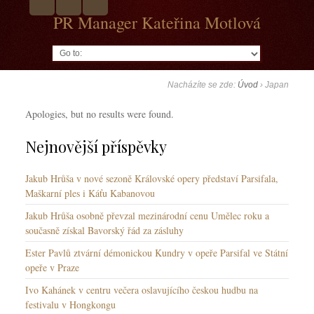
PR Manager Kateřina Motlová
Go to:
Nacházíte se zde:
Úvod
›
Japan
Apologies, but no results were found.
Nejnovější příspěvky
Jakub Hrůša v nové sezoně Královské opery představí Parsifala,
Maškarní ples i Káťu Kabanovou
Jakub Hrůša osobně převzal mezinárodní cenu Umělec roku a
současně získal Bavorský řád za zásluhy
Ester Pavlů ztvární démonickou Kundry v opeře Parsifal ve Státní
opeře v Praze
Ivo Kahánek v centru večera oslavujícího českou hudbu na
festivalu v Hongkongu