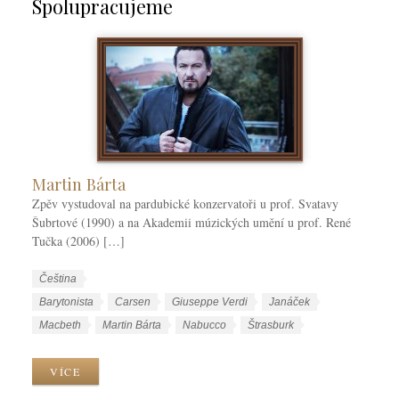
Spolupracujeme
Martin Bárta
Zpěv vystudoval na pardubické konzervatoři u prof. Svatavy
Šubrtové (1990) a na Akademii múzických umění u prof. René
Tučka (2006) […]
W
J
Čeština
o
a
W
Barytonista
Carsen
Giuseppe Verdi
Janáček
r
z
o
Macbeth
Martin Bárta
Nabucco
Štrasburk
k
y
r
C
k
k
VÍCE
a
y
T
t