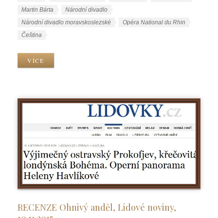
b
t
Martin Bárta
Národní divadlo
r
í
Národní divadlo moravskoslezské
Opéra National du Rhin
i
t
J
Čeština
k
k
a
y
y
z
VÍCE
y
k
y
RECENZE Ohnivý anděl, Lidové noviny,
10.11.2015