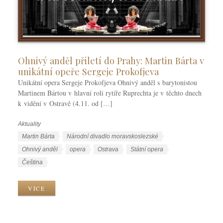
Ohnivý anděl přiletí do Prahy: Martin Bárta v
unikátní opeře Sergeje Prokofjeva
Unikátní opera Sergeje Prokofjeva Ohnivý anděl s barytonistou
Martinem Bártou v hlavní roli rytíře Ruprechta je v těchto dnech
k vidění v Ostravě (4.11. od […]
Aktuality
R
u
Š
Martin Bárta
Národní divadlo moravskoslezské
b
t
Ohnivý anděl
opera
Ostrava
Státní opera
r
í
J
Čeština
i
t
a
k
k
z
VÍCE
y
y
y
k
y