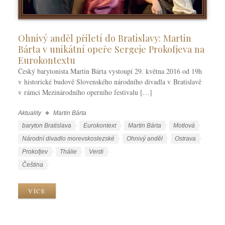
Ohnivý anděl přiletí do Bratislavy: Martin
Bárta v unikátní opeře Sergeje Prokofjeva na
Eurokontextu
Český barytonista Martin Bárta vystoupí 29. května 2016 od 19h
v historické budově Slovenského národního divadla v Bratislavě
v rámci Mezinárodního operního festivalu […]
Aktuality
Martin Bárta
R
u
Š
baryton Bratislava
Eurokontext
Martin Bárta
Motlová
b
t
Národní divadlo morevskoslezské
Ohnivý anděl
Ostrava
r
í
Prokofjev
Thálie
Verdi
i
t
J
Čeština
k
k
a
y
y
z
VÍCE
y
k
y