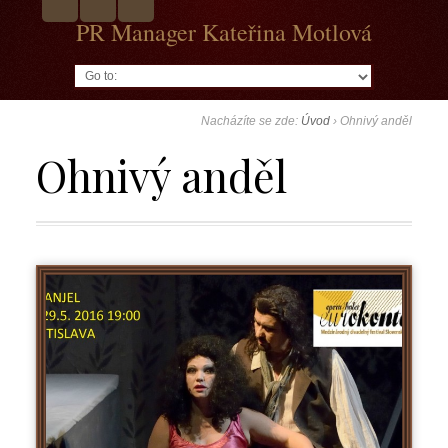
PR Manager Kateřina Motlová
Go to:
Nacházíte se zde:
Úvod
›
Ohnivý anděl
Ohnivý anděl