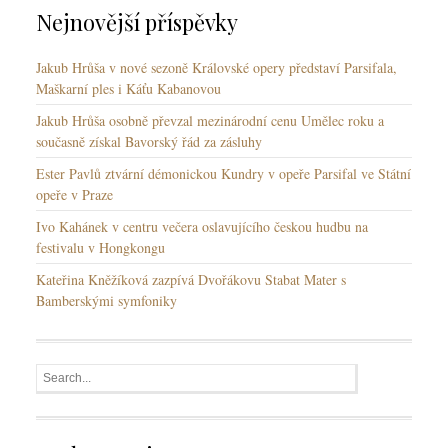
Nejnovější příspěvky
Jakub Hrůša v nové sezoně Královské opery představí Parsifala,
Maškarní ples i Káťu Kabanovou
Jakub Hrůša osobně převzal mezinárodní cenu Umělec roku a
současně získal Bavorský řád za zásluhy
Ester Pavlů ztvární démonickou Kundry v opeře Parsifal ve Státní
opeře v Praze
Ivo Kahánek v centru večera oslavujícího českou hudbu na
festivalu v Hongkongu
Kateřina Kněžíková zazpívá Dvořákovu Stabat Mater s
Bamberskými symfoniky