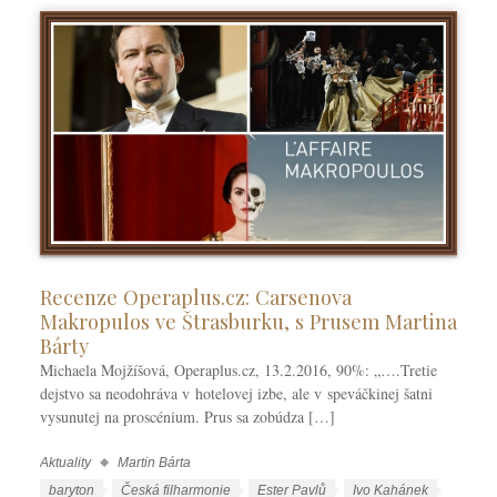
Recenze Operaplus.cz: Carsenova
Makropulos ve Štrasburku, s Prusem Martina
Bárty
Michaela Mojžíšová, Operaplus.cz, 13.2.2016, 90%: „….Tretie
dejstvo sa neodohráva v hotelovej izbe, ale v speváčkinej šatni
vysunutej na proscénium. Prus sa zobúdza […]
Aktuality
Martin Bárta
R
u
Š
baryton
Česká filharmonie
Ester Pavlů
Ivo Kahánek