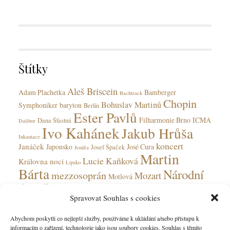
a
e
g
g
s
o
r
i
Štítky
e
s
Aleš Briscein
Adam Plachetka
Bamberger
Bachtrack
Chopin
Bohuslav Martinů
Symphoniker
baryton
Berlín
Ester Pavlů
Filharmonie Brno
ICMA
Dana Šťastná
Dalibor
Ivo Kahánek
Jakub Hrůša
Inkantace
koncert
Janáček
Japonsko
José Cura
Josef Špaček
Jenůfa
Martin
Lucie Kaňková
Královna noci
Lipsko
Bárta
Národní
mezzosoprán
Mozart
Motlová
divadlo
Národní divadlo moravskoslezské
Spravovat Souhlas s cookies
Olga Jelínková
opera
Ohnivý anděl
Obecní dům
Rudolfinum
Ostrava
Peter Valentovič
Prokofjev
Abychom poskytli co nejlepší služby, používáme k ukládání a/nebo přístupu k
Česká
informacím o zařízení, technologie jako jsou soubory cookies. Souhlas s těmito