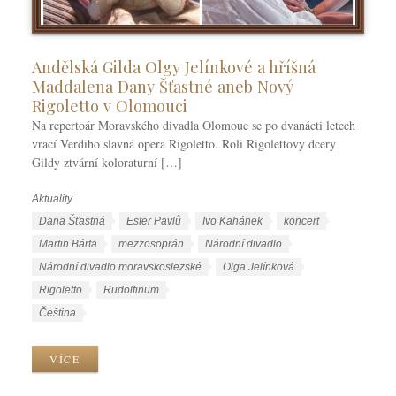
Andělská Gilda Olgy Jelínkové a hříšná
Maddalena Dany Šťastné aneb Nový
Rigoletto v Olomouci
Na repertoár Moravského divadla Olomouc se po dvanácti letech
vrací Verdiho slavná opera Rigoletto. Roli Rigolettovy dcery
Gildy ztvární koloraturní […]
Aktuality
R
u
Š
Dana Šťastná
Ester Pavlů
Ivo Kahánek
koncert
b
t
Martin Bárta
mezzosoprán
Národní divadlo
r
í
Národní divadlo moravskoslezské
Olga Jelínková
i
t
Rigoletto
Rudolfinum
k
k
J
Čeština
y
y
a
z
VÍCE
y
k