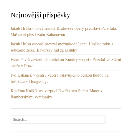
y
Nejnovější příspěvky
Jakub Hrůša v nové sezoně Královské opery představí Parsifala,
Maškarní ples i Káťu Kabanovou
Jakub Hrůša osobně převzal mezinárodní cenu Umělec roku a
současně získal Bavorský řád za zásluhy
Ester Pavlů ztvární démonickou Kundry v opeře Parsifal ve Státní
opeře v Praze
Ivo Kahánek v centru večera oslavujícího českou hudbu na
festivalu v Hongkongu
Kateřina Kněžíková zazpívá Dvořákovu Stabat Mater s
Bamberskými symfoniky