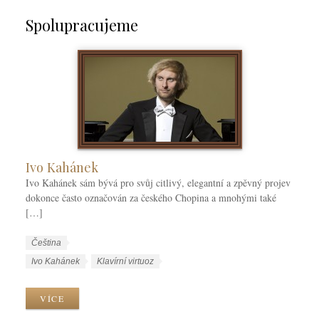
Spolupracujeme
Ivo Kahánek
Ivo Kahánek sám bývá pro svůj citlivý, elegantní a zpěvný projev
dokonce často označován za českého Chopina a mnohými také
[…]
W
J
Čeština
o
a
W
Ivo Kahánek
Klavírní virtuoz
r
z
o
k
y
r
VÍCE
C
k
k