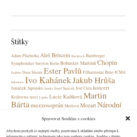
a
y
T
t
a
e
g
g
s
o
r
Štítky
i
e
Aleš Briscein
s
Adam Plachetka
Bamberger
Bachtrack
Chopin
Bohuslav Martinů
Symphoniker
baryton
Berlín
Ester Pavlů
Filharmonie Brno
ICMA
Dana Šťastná
Dalibor
Ivo Kahánek
Jakub Hrůša
Inkantace
koncert
Janáček
Japonsko
José Cura
Josef Špaček
Jenůfa
Martin
Lucie Kaňková
Královna noci
Lipsko
Bárta
Národní
mezzosoprán
Mozart
Motlová
divadlo
Národní divadlo moravskoslezské
Olga Jelínková
Spravovat Souhlas s cookies
opera
Ohnivý anděl
Obecní dům
Rudolfinum
Ostrava
Peter Valentovič
Prokofjev
Abychom poskytli co nejlepší služby, používáme k ukládání a/nebo přístupu k
Česká
informacím o zařízení, technologie jako jsou soubory cookies. Souhlas s těmito