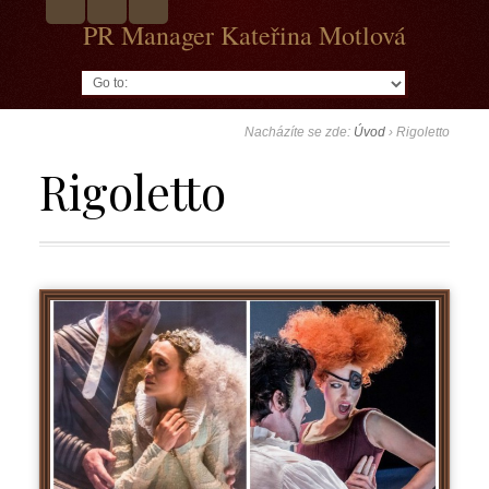
PR Manager Kateřina Motlová
Go to:
Nacházíte se zde:
Úvod
›
Rigoletto
Rigoletto