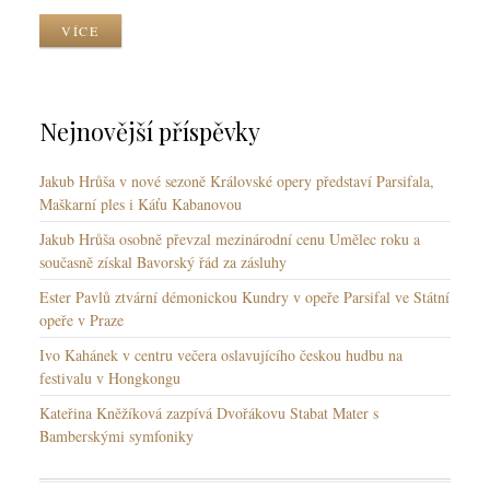
y
y
z
VÍCE
y
k
y
Nejnovější příspěvky
Jakub Hrůša v nové sezoně Královské opery představí Parsifala,
Maškarní ples i Káťu Kabanovou
Jakub Hrůša osobně převzal mezinárodní cenu Umělec roku a
současně získal Bavorský řád za zásluhy
Ester Pavlů ztvární démonickou Kundry v opeře Parsifal ve Státní
opeře v Praze
Ivo Kahánek v centru večera oslavujícího českou hudbu na
festivalu v Hongkongu
Kateřina Kněžíková zazpívá Dvořákovu Stabat Mater s
Bamberskými symfoniky