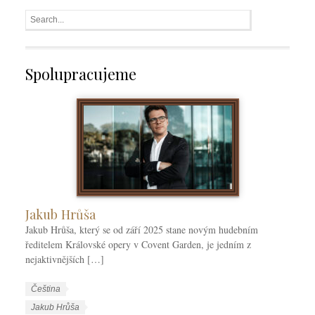
Spolupracujeme
Jakub Hrůša
Jakub Hrůša, který se od září 2025 stane novým hudebním
ředitelem Královské opery v Covent Garden, je jedním z
nejaktivnějších […]
W
J
Čeština
o
a
W
Jakub Hrůša