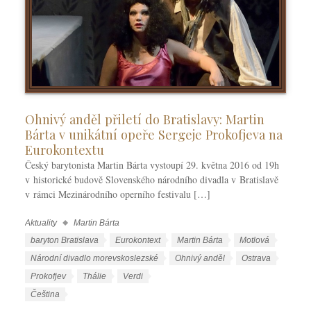
Ohnivý anděl přiletí do Bratislavy: Martin
Bárta v unikátní opeře Sergeje Prokofjeva na
Eurokontextu
Český barytonista Martin Bárta vystoupí 29. května 2016 od 19h
v historické budově Slovenského národního divadla v Bratislavě
v rámci Mezinárodního operního festivalu […]
Aktuality
Martin Bárta
R
u
Š
baryton Bratislava
Eurokontext
Martin Bárta
Motlová
b
t
Národní divadlo morevskoslezské
Ohnivý anděl
Ostrava
r
í
Prokofjev
Thálie
Verdi
i
t
J
Čeština
k
k
a