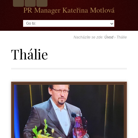
PR Manager Kateřina Motlová
Go to:
Nacházíte se zde:
Úvod
›
Thálie
Thálie