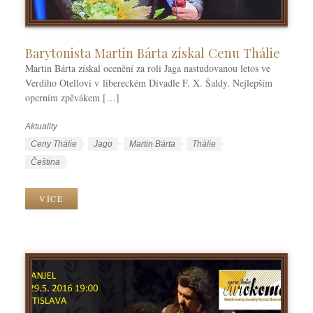
Barytonista Martin Bárta získal Cenu Thálie
Martin Bárta získal ocenění za roli Jaga nastudovanou letos ve
Verdiho Otellovi v libereckém Divadle F. X. Šaldy. Nejlepším
operním zpěvákem […]
Aktuality
R
u
Š
Ceny Thálie
Jago
Martin Bárta
Thálie
b
t
J
Čeština
r
í
a
i
t
z
VÍCE
k
k
y
y
y
k
y