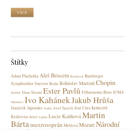
r
z
o
k
y
r
VÍCE
C
k
k
a
y
T
t
a
e
g
g
s
o
r
Štítky
i
e
Aleš Briscein
s
Adam Plachetka
Bamberger
Bachtrack
Chopin
Bohuslav Martinů
Symphoniker
baryton
Berlín
Ester Pavlů
Filharmonie Brno
ICMA
Dana Šťastná
Dalibor
Ivo Kahánek
Jakub Hrůša
Inkantace
koncert
Janáček
Japonsko
José Cura
Josef Špaček
Jenůfa
Martin
Lucie Kaňková
Královna noci
Lipsko
Bárta
Národní
mezzosoprán
Mozart
Motlová
divadlo
Národní divadlo moravskoslezské