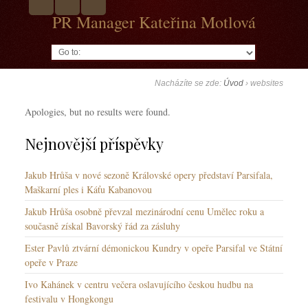
PR Manager Kateřina Motlová
Go to:
Nacházíte se zde:
Úvod
›
websites
Apologies, but no results were found.
Nejnovější příspěvky
Jakub Hrůša v nové sezoně Královské opery představí Parsifala,
Maškarní ples i Káťu Kabanovou
Jakub Hrůša osobně převzal mezinárodní cenu Umělec roku a
současně získal Bavorský řád za zásluhy
Ester Pavlů ztvární démonickou Kundry v opeře Parsifal ve Státní
opeře v Praze
Ivo Kahánek v centru večera oslavujícího českou hudbu na
festivalu v Hongkongu