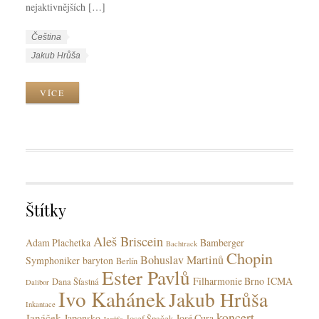
nejaktivnějších […]
W
J
Čeština
o
a
W
Jakub Hrůša
r
z
o
k
y
r
VÍCE
C
k
k
a
y
T
t
a
e
g
g
s
o
r
Štítky
i
e
Aleš Briscein
s
Adam Plachetka
Bamberger
Bachtrack
Chopin
Bohuslav Martinů
Symphoniker
baryton
Berlín
Ester Pavlů
Filharmonie Brno
ICMA
Dana Šťastná
Dalibor
Ivo Kahánek
Jakub Hrůša
Inkantace
koncert
Janáček
Japonsko
José Cura
Josef Špaček