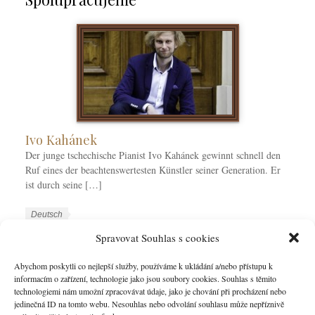
Ivo Kahánek
Der junge tschechische Pianist Ivo Kahánek gewinnt schnell den
Ruf eines der beachtenswertesten Künstler seiner Generation. Er
ist durch seine […]
W
S
Deutsch
o
p
W
Ivo Kahánek
Spravovat Souhlas s cookies
r
r
o
k
a
r
Abychom poskytli co nejlepší služby, používáme k ukládání a/nebo přístupu k
MORE
C
c
informacím o zařízení, technologie jako jsou soubory cookies. Souhlas s těmito
k
technologiemi nám umožní zpracovávat údaje, jako je chování při procházení nebo
a
h
T
jedinečná ID na tomto webu. Nesouhlas nebo odvolání souhlasu může nepříznivě
t
e
a