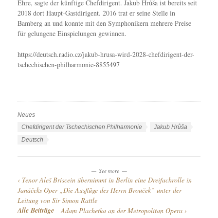
Ehre, sagte der künftige Chefdirigent. Jakub Hrůša ist bereits seit
2018 dort Haupt-Gastdirigent. 2016 trat er seine Stelle in
Bamberg an und konnte mit den Symphonikern mehrere Preise
für gelungene Einspielungen gewinnen.
https://deutsch.radio.cz/jakub-hrusa-wird-2028-chefdirigent-der-
tschechischen-philharmonie-8855497
Neues
K
a
S
Chefdirigent der Tschechischen Philharmonie
Jakub Hrůša
t
c
S
Deutsch
e
h
p
g
l
r
o
a
See more
a
Tenor Aleš Briscein übernimmt in Berlin eine Dreifachrolle in
r
g
c
Janáčeks Oper „Die Ausflüge des Herrn Brouček“ unter der
i
w
h
Leitung von Sir Simon Rattle
e
ö
e
Alle Beiträge
Adam Plachetka an der Metropolitan Opera
n
r
n