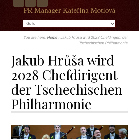
PR Manager Kateřina Motlová
Go to:
You are here:
Home
›
Jakub Hrůša wird 2028 Chefdirigent der
Tschechischen Philharmonie
Jakub Hrůša wird
2028 Chefdirigent
der Tschechischen
Philharmonie