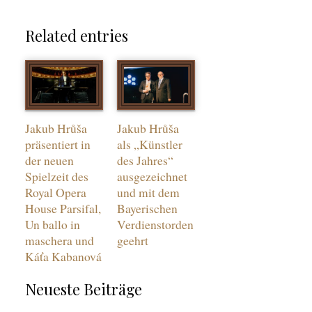
t
e
Related entries
r
Jakub Hrůša
Jakub Hrůša
präsentiert in
als „Künstler
der neuen
des Jahres“
Spielzeit des
ausgezeichnet
Royal Opera
und mit dem
House Parsifal,
Bayerischen
Un ballo in
Verdienstorden
maschera und
geehrt
Káťa Kabanová
Neueste Beiträge