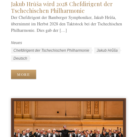
Jakub Hrůša wird 2028 Chefdirigent der
Tschechischen Philharmonie
Der Chefdirigent der Bamberger Symphoniker, Jakub Hrůša,
übernimmt im Herbst 2028 den Taktstock bei der Tschechischen
Philharmonie. Dies gab der […]
Neues
K
a
S
Chefdirigent der Tschechischen Philharmonie
Jakub Hrůša
t
c
S
Deutsch
e
h
p
g
l
r
MORE
o
a
a
r
g
c
i
w
h
e
ö
e
n
r
n
t
e
r