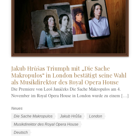
t
e
r
Jakub Hrůšas Triumph mit „Die Sache
Makropulos“ in London bestätigt seine Wahl
als Musikdirektor des Royal Opera House
Die Premiere von Leoš Janáčeks Die Sache Makropulos am 4.
November im Royal Opera House in London wurde zu einem […]
Neues
K
a
S
Die Sache Makropulos
Jakub Hrůša
London
t
c
Musikdirektor des Royal Opera House
e
h
S
Deutsch
g
l
p