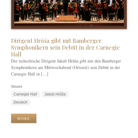
Dirigent Hrůša gibt mit Bamberger
Symphonikern sein Debüt in der Carnegie
Hall
Der tschechische Dirigent Jakub Hrůša gibt mit den Bamberger
Symphonikern am Mittwochabend (Ortszeit) sein Debüt in der
Carnegie Hall in […]
Neues
K
a
S
Carnegie Hall
Jakub Hrůša
t
c
S
Deutsch
e
h
p
g
l
r
MORE
o
a
a
r
g
c
i
w
h