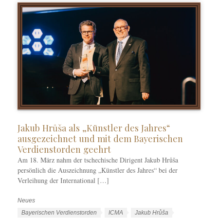
e
ö
e
n
r
n
t
e
r
Jakub Hrůša als „Künstler des Jahres“
ausgezeichnet und mit dem Bayerischen
Verdienstorden geehrt
Am 18. März nahm der tschechische Dirigent Jakub Hrůša
persönlich die Auszeichnung „Künstler des Jahres“ bei der
Verleihung der International […]
Neues
K
a
S
Bayerischen Verdienstorden
ICMA
Jakub Hrůša