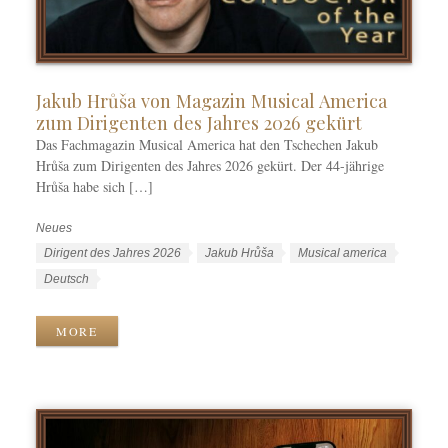
Jakub Hrůša von Magazin Musical America
zum Dirigenten des Jahres 2026 gekürt
Das Fachmagazin Musical America hat den Tschechen Jakub
Hrůša zum Dirigenten des Jahres 2026 gekürt. Der 44-jährige
Hrůša habe sich […]
Neues
K
a
S
Dirigent des Jahres 2026
Jakub Hrůša
Musical america
t
c
S
Deutsch
e
h
p
g
l
r
MORE
o
a
a
r
g
c
i
w
h
e
ö
e
n
r
n