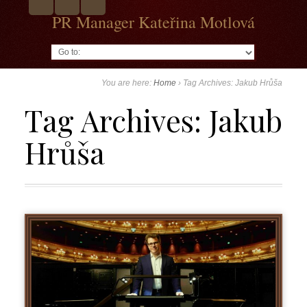
PR Manager Kateřina Motlová
Go to:
You are here:
Home
›
Tag Archives: Jakub Hrůša
Tag Archives:
Jakub
Hrůša