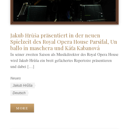
Jakub Hrůša präsentiert in der neuen
Spielzeit des Royal Opera House Parsifal, Un
ballo in maschera und Káťa Kabanová
In seiner zweiten Saison als Musikdirektor des Royal Opera House
wird Jakub Hrůša ein breit gefächertes Repertoire präsentieren
und dabei […]
Neues
K
a
S
Jakub Hrůša
t
c
S
Deutsch
e
h
p
g
l
r
MORE
o
a
a
r
g
c
i
w
h