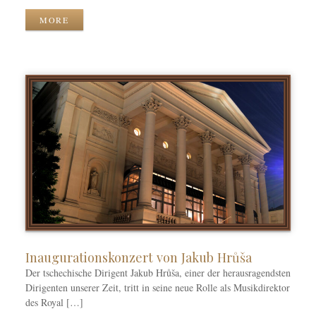
o
a
r
MORE
r
g
a
i
w
c
e
ö
h
n
r
e
t
n
e
r
Inaugurationskonzert von Jakub Hrůša
Der tschechische Dirigent Jakub Hrůša, einer der herausragendsten
Dirigenten unserer Zeit, tritt in seine neue Rolle als Musikdirektor
des Royal […]