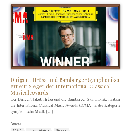
e
ö
e
n
r
n
t
e
r
Dirigent Hrůša und Bamberger Symphoniker
erneut Sieger der International Classical
Musical Awards
Der Dirigent Jakub Hrůša und die Bamberger Symphoniker haben
die International Classical Music Awards (ICMA) in der Kategorie
symphonische Musik […]
Neues
K
a
S
ICMA
Jakub Hrůša
Sieger