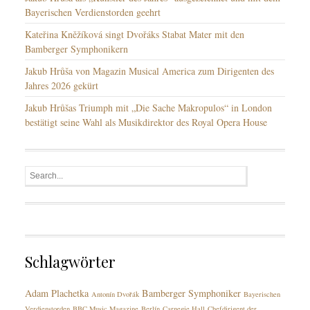
Bayerischen Verdienstorden geehrt
Kateřina Kněžíková singt Dvořáks Stabat Mater mit den
Bamberger Symphonikern
Jakub Hrůša von Magazin Musical America zum Dirigenten des
Jahres 2026 gekürt
Jakub Hrůšas Triumph mit „Die Sache Makropulos“ in London
bestätigt seine Wahl als Musikdirektor des Royal Opera House
Schlagwörter
Adam Plachetka
Bamberger Symphoniker
Antonín Dvořák
Bayerischen
Verdienstorden
BBC Music Magazine
Berlín
Carnegie Hall
Chefdirigent der