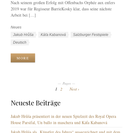
Nach seinem großen Erfolg mit Offenbachs Orphée aux enfers
2019 war für Regisseur BarrieKosky klar, dass seine nächste
Arbeit bei […]
Neues
K
a
S
Jakub Hrůša
Káťa Kabanová
Salzburger Festspiele
t
c
S
Deutsch
e
h
p
g
l
r
MORE
o
a
a
r
g
c
i
w
h
e
ö
e
Pages
n
r
n
1
2
Next
t
e
Neueste Beiträge
r
Jakub Hrůša präsentiert in der neuen Spielzeit des Royal Opera
House Parsifal, Un ballo in maschera und Káťa Kabanová
Jakub Hrůša als „Künstler des Jahres“ ausgezeichnet und mit dem