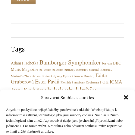
C
u
k
a
a
T
t
g
a
e
e
g
g
s
s
o
r
Tags
i
e
Bamberger Symphoniker
s
Adam Plachetka
BBC
baryton
Music Magazine
bel canto
belcanto
birthday
Bohuslav Martinů
Bohuslav
Edita
Martinů’s “Incantation
Boston Odyssey Opera
Carmen
Dimitrij
Ester Pavlů
Gruberová
ICMA
FOK
Flemish Symphony Orchestra
Jakub Hrůša
Ivo Kahánek
Jan Latham-Koenig
Spravovat Souhlas s cookies
Janáček
Japan
Leipzig
José Cura
koloraturní soprán
La scala
Martina Janková
Martin Bárta
Národní
Martinů
Motlová
Municipal House
Olga Jelínková
Abychom poskytli co nejlepší služby, používáme k ukládání a/nebo přístupu k
divadlo
Peter Valentovič
PR
informacím o zařízení, technologie jako jsou soubory cookies. Souhlas s těmito
Státní opera
Steinway
Prague
Steinway Spirio Artists
Verdi
Vier letzte
technologiemi nám umožní zpracovávat údaje, jako je chování při procházení nebo
Winner
lieder
websites
Wiener Staatsoper
Xenie
jedinečná ID na tomto webu. Nesouhlas nebo odvolání souhlasu může nepříznivě
ovlivnit určité vlastnosti a funkce.