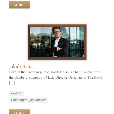
k
g
r
MORE
C
u
k
a
a
T
t
g
a
e
e
g
g
s
s
o
r
i
e
s
Jakub Hrůša
Born in the Czech Republic, Jakub Hrůša is Chief Conductor of
the Bamberg Symphony, Music Director Designate of The Royal
[…]
W
L
English
o
a
W
Bamberger Symphoniker
r
n
o
k
g
r
MORE