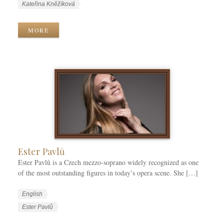
o
a
W
Kateřina Kněžíková
r
n
o
k
g
r
MORE
C
u
k
a
a
T
t
g
a
e
e
g
g
s
s
o
r
i
e
s
Ester Pavlů
Ester Pavlů is a Czech mezzo-soprano widely recognized as one
of the most outstanding figures in today’s opera scene. She […]
W
L
English
o
a
W
Ester Pavlů
r
n
o