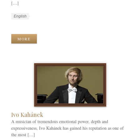
[…]
W
L
English
o
a
W
r
n
o
k
g
r
MORE
C
u
k
a
a
T
t
g
a
e
e
g
g
s
s
o
r
i
e
s
Ivo Kahánek
A musician of tremendous emotional power, depth and
expressiveness, Ivo Kahánek has gained his reputation as one of
the most […]