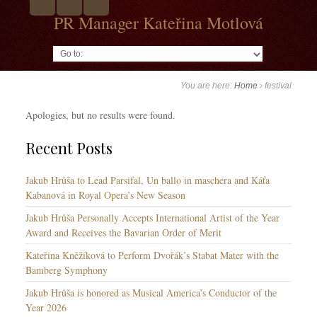
PR Manager Kateřina Motlová
Go to:
You are here:
Home
›
festival
Apologies, but no results were found.
Recent Posts
Jakub Hrůša to Lead Parsifal, Un ballo in maschera and Káťa
Kabanová in Royal Opera’s New Season
Jakub Hrůša Personally Accepts International Artist of the Year
Award and Receives the Bavarian Order of Merit
Kateřina Kněžíková to Perform Dvořák’s Stabat Mater with the
Bamberg Symphony
Jakub Hrůša is honored as Musical America’s Conductor of the
Year 2026