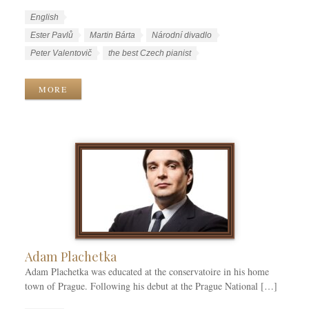
W
L
English
o
a
W
Ester Pavlů
Martin Bárta
Národní divadlo
r
n
o
Peter Valentovič
the best Czech pianist
k
g
r
C
u
k
MORE
a
a
T
t
g
a
e
e
g
g
s
s
o
r
i
e
s
Adam Plachetka
Adam Plachetka was educated at the conservatoire in his home
town of Prague. Following his debut at the Prague National […]