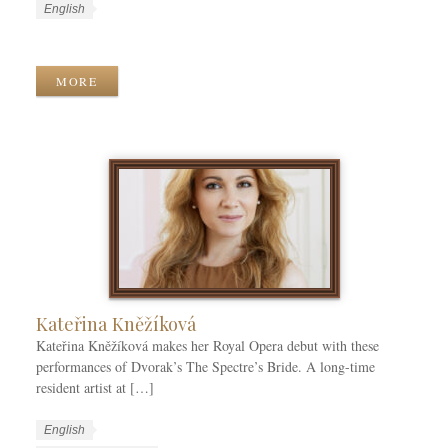
W
L
English
o
a
W
r
n
o
k
g
r
MORE
C
u
k
a
a
T
t
g
a
e
e
g
g
s
s
o
r
i
e
s
Kateřina Kněžíková
Kateřina Kněžíková makes her Royal Opera debut with these
performances of Dvorak’s The Spectre’s Bride. A long-time
resident artist at […]
W
L
English