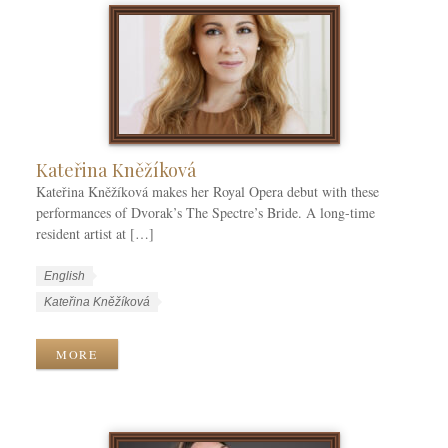
e
e
g
g
s
s
o
r
i
e
s
Kateřina Kněžíková
Kateřina Kněžíková makes her Royal Opera debut with these
performances of Dvorak’s The Spectre’s Bride. A long-time
resident artist at […]
W
L
English
o
a
W
Kateřina Kněžíková
r
n
o
k
g
r
MORE
C
u
k
a
a
T
t
g
a
e
e
g