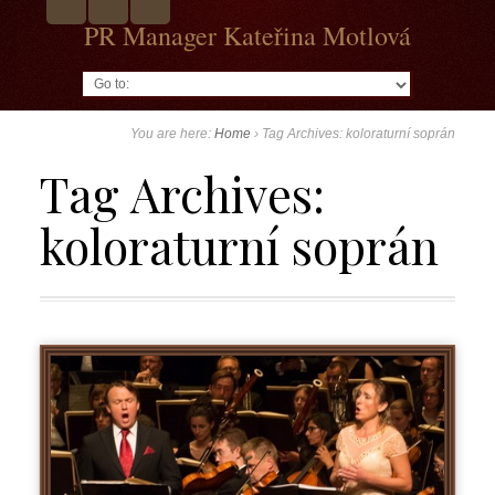
PR Manager Kateřina Motlová
Go to:
You are here:
Home
›
Tag Archives: koloraturní soprán
Tag Archives:
koloraturní soprán