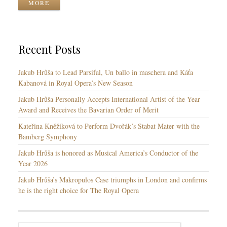
MORE
i
g
e
u
s
a
g
Recent Posts
e
s
Jakub Hrůša to Lead Parsifal, Un ballo in maschera and Káťa
Kabanová in Royal Opera’s New Season
Jakub Hrůša Personally Accepts International Artist of the Year
Award and Receives the Bavarian Order of Merit
Kateřina Kněžíková to Perform Dvořák’s Stabat Mater with the
Bamberg Symphony
Jakub Hrůša is honored as Musical America’s Conductor of the
Year 2026
Jakub Hrůša’s Makropulos Case triumphs in London and confirms
he is the right choice for The Royal Opera