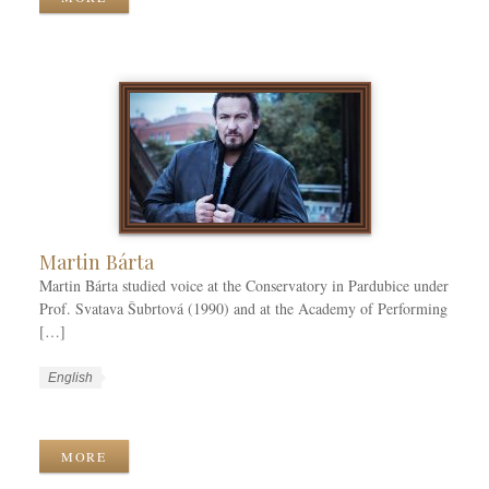
C
u
k
a
a
T
t
g
a
e
e
g
g
s
s
o
r
i
e
s
Martin Bárta
Martin Bárta studied voice at the Conservatory in Pardubice under
Prof. Svatava Šubrtová (1990) and at the Academy of Performing
[…]
W
L
English
o
a
W
r
n
o
k
g
r
MORE
C
u
k