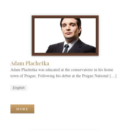
t
g
a
e
e
g
g
s
s
o
r
i
e
s
Adam Plachetka
Adam Plachetka was educated at the conservatoire in his home
town of Prague. Following his debut at the Prague National […]
W
L
English
o
a
W
r
n
o
k
g
r
MORE
C
u
k
a
a
T
t
g
a