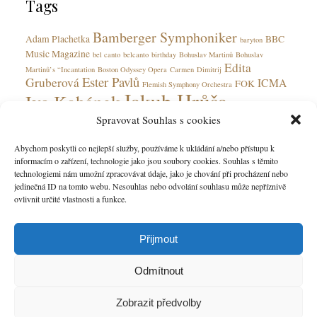
Tags
i
e
Bamberger Symphoniker
s
Adam Plachetka
BBC
baryton
Music Magazine
bel canto
belcanto
birthday
Bohuslav Martinů
Bohuslav
Edita
Martinů’s “Incantation
Boston Odyssey Opera
Carmen
Dimitrij
Ester Pavlů
Gruberová
ICMA
FOK
Flemish Symphony Orchestra
Jakub Hrůša
Ivo Kahánek
Jan Latham-Koenig
Spravovat Souhlas s cookies
Janáček
Japan
Leipzig
José Cura
koloraturní soprán
La scala
Martina Janková
Martin Bárta
Národní
Martinů
Motlová
Municipal House
Olga Jelínková
Abychom poskytli co nejlepší služby, používáme k ukládání a/nebo přístupu k
divadlo
Peter Valentovič
PR
informacím o zařízení, technologie jako jsou soubory cookies. Souhlas s těmito
Státní opera
Steinway
Prague
Steinway Spirio Artists
Verdi
Vier letzte
technologiemi nám umožní zpracovávat údaje, jako je chování při procházení nebo
Winner
lieder
websites
Wiener Staatsoper
Xenie
jedinečná ID na tomto webu. Nesouhlas nebo odvolání souhlasu může nepříznivě
ovlivnit určité vlastnosti a funkce.
Přijmout
Odmítnout
Zobrazit předvolby
Home
Contact us
Current Clients
About us