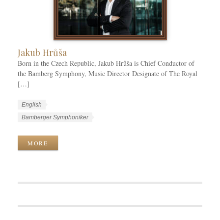
r
i
e
s
Jakub Hrůša
Born in the Czech Republic, Jakub Hrůša is Chief Conductor of
the Bamberg Symphony, Music Director Designate of The Royal
[…]
W
L
English
o
a
W
Bamberger Symphoniker
r
n
o
k
g
r
MORE
C
u
k
a
a
T
t
g
a
e
e
g
g
s
s
o
r