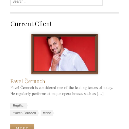
Current Client
Pavel Černoch
Pavel Černoch is considered one of the leading tenors of today.
He regularly performs at major opera houses such as […]
W
L
English
o
a
W
Pavel Černoch
tenor
r
n
o
k
g
r
MORE