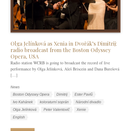
Olga Jelínková as Xenia in Dvořák’s Dimitrij:
radio broadcast from the Boston Odyssey
Opera, USA
Radio station WCRB is going to broadcast the record of live
performance by Olga Jelínková, Aleš Briscein and Dana Burešová
[…]
News
C
a
T
Boston Odyssey Opera
Dimitrij
Ester Pavlů
t
a
Ivo Kahánek
koloraturní soprán
Národní divadlo
e
g
Olga Jelínková
Peter Valentovič
Xenie
g
s
L
English
o
a
r
n