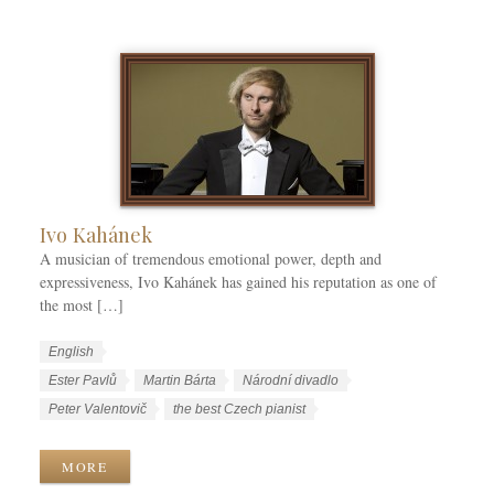
a
a
T
t
g
a
e
e
g
g
s
s
o
r
i
e
s
Ivo Kahánek
A musician of tremendous emotional power, depth and
expressiveness, Ivo Kahánek has gained his reputation as one of
the most […]
W
L
English
o
a
W
Ester Pavlů
Martin Bárta
Národní divadlo
r
n
o
Peter Valentovič
the best Czech pianist
k
g
r
C
u
k
MORE
a
a
T