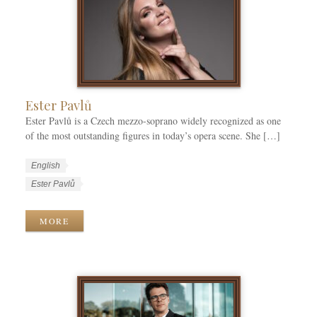
g
s
s
o
r
i
e
s
Ester Pavlů
Ester Pavlů is a Czech mezzo-soprano widely recognized as one
of the most outstanding figures in today’s opera scene. She […]
W
L
English
o
a
W
Ester Pavlů
r
n
o
k
g
r
MORE
C
u
k
a
a
T
t
g
a
e
e
g
g
s
s
o