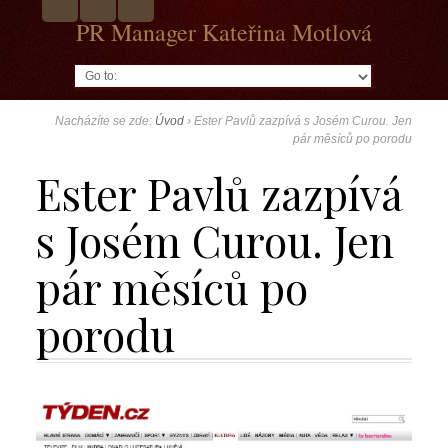
PR Manager Kateřina Motlová
Go to:
Nacházíte se zde:
Úvod
›
Ester Pavlů zazpívá s Josém Curou. Jen
pár měsíců po porodu
Ester Pavlů zazpívá
s Josém Curou. Jen
pár měsíců po
porodu