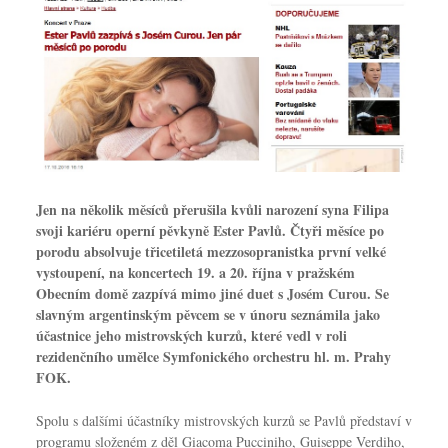
Jen na několik měsíců přerušila kvůli narození syna Filipa
svoji kariéru operní pěvkyně Ester Pavlů. Čtyři měsíce po
porodu absolvuje třicetiletá mezzosopranistka první velké
vystoupení, na koncertech 19. a 20. října v pražském
Obecním domě zazpívá mimo jiné duet s Josém Curou. Se
slavným argentinským pěvcem se v únoru seznámila jako
účastnice jeho mistrovských kurzů, které vedl v roli
rezidenčního umělce Symfonického orchestru hl. m. Prahy
FOK.
Spolu s dalšími účastníky mistrovských kurzů se Pavlů představí v
programu složeném z děl Giacoma Pucciniho, Guiseppe Verdiho,