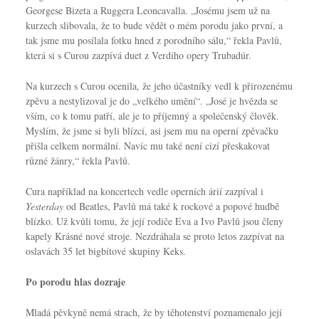
Georgese Bizeta a Ruggera Leoncavalla. „Josému jsem už na
kurzech slibovala, že to bude vědět o mém porodu jako první, a
tak jsme mu posílala fotku hned z porodního sálu,“ řekla Pavlů,
která si s Curou zazpívá duet z Verdiho opery Trubadúr.
Na kurzech s Curou ocenila, že jeho účastníky vedl k přirozenému
zpěvu a nestylizoval je do „velkého umění“. „José je hvězda se
vším, co k tomu patří, ale je to příjemný a společenský člověk.
Myslím, že jsme si byli blízcí, asi jsem mu na operní zpěvačku
přišla celkem normální. Navíc mu také není cizí přeskakovat
různé žánry,“ řekla Pavlů.
Cura například na koncertech vedle operních árií zazpíval i
Yesterday
od Beatles, Pavlů má také k rockové a popové hudbě
blízko. Už kvůli tomu, že její rodiče Eva a Ivo Pavlů jsou členy
kapely Krásné nové stroje. Nezdráhala se proto letos zazpívat na
oslavách 35 let bigbítové skupiny Keks.
Po porodu hlas dozraje
Mladá pěvkyně nemá strach, že by těhotenství poznamenalo její