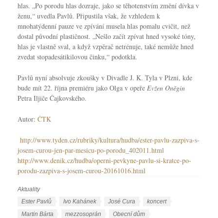
hlas. „Po porodu hlas dozraje, jako se těhotenstvím změní dívka v
ženu,“ uvedla Pavlů. Připustila však, že vzhledem k
mnohatýdenní pauze ve zpívání musela hlas pomalu cvičit, než
dostal původní plastičnost. „Nešlo začít zpívat hned vysoké tóny,
hlas je vlastně sval, a když vzpěrač netrénuje, také nemůže hned
zvedat stopadesátikilovou činku,“ podotkla.
Pavlů nyní absolvuje zkoušky v Divadle J. K. Tyla v Plzni, kde
bude mít 22. října premiéru jako Olga v opeře
Evžen Oněgin
Petra Iljiče Čajkovského.
Autor:
ČTK
http://www.tyden.cz/rubriky/kultura/hudba/ester-pavlu-zazpiva-s-
josem-curou-jen-par-mesicu-po-porodu_402011.html
http://www.denik.cz/hudba/operni-pevkyne-pavlu-si-kratce-po-
porodu-zazpiva-s-josem-curou-20161016.html
Aktuality
R
u
Š
Ester Pavlů
Ivo Kahánek
José Cura
koncert
b
t
Martin Bárta
mezzosoprán
Obecní dům