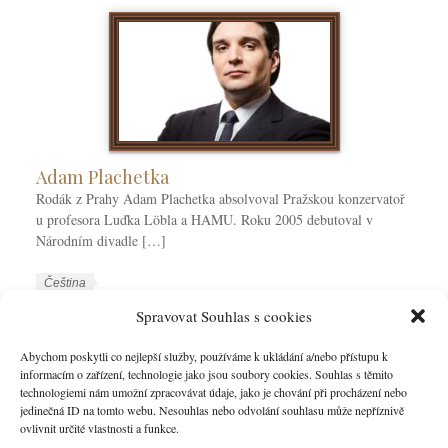
Adam Plachetka
Rodák z Prahy Adam Plachetka absolvoval Pražskou konzervatoř
u profesora Luďka Löbla a HAMU. Roku 2005 debutoval v
Národním divadle […]
W
J
Čeština
o
a
W
Adam Plachetka
Spravovat Souhlas s cookies
r
z
o
k
y
r
Abychom poskytli co nejlepší služby, používáme k ukládání a/nebo přístupu k
VÍCE
C
k
informacím o zařízení, technologie jako jsou soubory cookies. Souhlas s těmito
k
technologiemi nám umožní zpracovávat údaje, jako je chování při procházení nebo
a
y
T
jedinečná ID na tomto webu. Nesouhlas nebo odvolání souhlasu může nepříznivě
t
a
ovlivnit určité vlastnosti a funkce.
e
g