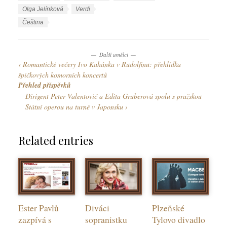
r
í
Olga Jelínková
Verdi
i
t
J
Čeština
k
k
a
y
y
z
Další umělci
y
Romantické večery Ivo Kahánka v Rudolfinu: přehlídka
k
špičkových komorních koncertů
y
Přehled příspěvků
Dirigent Peter Valentovič a Edita Gruberová spolu s pražskou
Státní operou na turné v Japonsku
Related entries
Ester Pavlů
Diváci
Plzeňské
zazpívá s
sopranistku
Tylovo divadlo