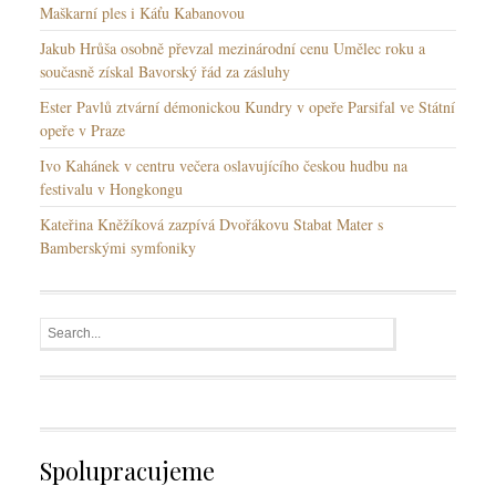
Maškarní ples i Káťu Kabanovou
Jakub Hrůša osobně převzal mezinárodní cenu Umělec roku a
současně získal Bavorský řád za zásluhy
Ester Pavlů ztvární démonickou Kundry v opeře Parsifal ve Státní
opeře v Praze
Ivo Kahánek v centru večera oslavujícího českou hudbu na
festivalu v Hongkongu
Kateřina Kněžíková zazpívá Dvořákovu Stabat Mater s
Bamberskými symfoniky
Spolupracujeme