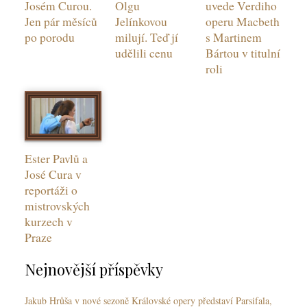
Josém Curou.
Olgu
uvede Verdiho
Jen pár měsíců
Jelínkovou
operu Macbeth
po porodu
milují. Teď jí
s Martinem
udělili cenu
Bártou v titulní
roli
Ester Pavlů a
José Cura v
reportáži o
mistrovských
kurzech v
Praze
Nejnovější příspěvky
Jakub Hrůša v nové sezoně Královské opery představí Parsifala,