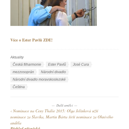
Více o Ester Pavlů ZDE!
Aktuality
R
u
Š
Česká filharmonie
Ester Pavlů
José Cura
b
t
mezzosoprán
Národní divadlo
r
í
Národní divadlo moravskoslezské
i
t
J
Čeština
k
k
a
y
y
z
Další umělci
y
Nominace na Ceny Thálie 2015: Olga Jelínková užší
k
nominace za Slavíka, Martin Bárta širší nominace za Ohnivého
y
anděla
Přehled příspěvků