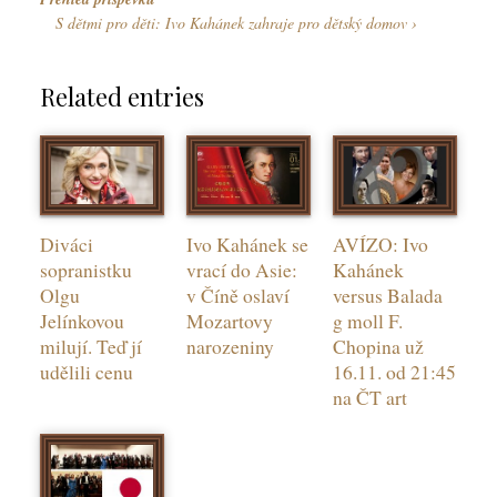
S dětmi pro děti: Ivo Kahánek zahraje pro dětský domov
Related entries
Diváci
Ivo Kahánek se
AVÍZO: Ivo
sopranistku
vrací do Asie:
Kahánek
Olgu
v Číně oslaví
versus Balada
Jelínkovou
Mozartovy
g moll F.
milují. Teď jí
narozeniny
Chopina už
udělili cenu
16.11. od 21:45
na ČT art