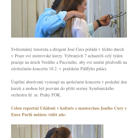
Světoznámý tenorista a dirigent José Cura pořádá v těchto dnech
v Praze své mistrovské kurzy. Vybraných 7 uchazečů celý týden
pracuje na áriích Verdiho a Pucciniho, aby své umění předvedli na
závěrečném koncertu 18.2. v pražském Pálffyho paláci.
Úspěšní absolventi vystoupí na společném koncertu v poslední den
kurzů a mohou být pozváni do příští sezóny Symfonického
orchestru hl. m. Prahy FOK.
Celou reportáž Událostí v kultuře z masterclass Josého Cury s
Ester Pavlů můžete vidět zde: