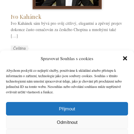
Ivo Kahánek
Ivo Kahánek sám bývá pro svůj citlivý, elegantní a zpěvný projev
dokonce často označován za českého Chopina a mnohými také
[…]
W
J
Čeština
o
a
W
Ivo Kahánek
Klavírní virtuoz
Spravovat Souhlas s cookies
r
z
o
k
y
r
Abychom poskytli co nejlepší služby, používáme k ukládání a/nebo přístupu k
VÍCE
C
k
informacím o zařízení, technologie jako jsou soubory cookies. Souhlas s těmito
k
technologiemi nám umožní zpracovávat údaje, jako je chování při procházení nebo
a
y
T
jedinečná ID na tomto webu. Nesouhlas nebo odvolání souhlasu může nepříznivě
t
a
ovlivnit určité vlastnosti a funkce.
e
g
g
s
o
Přijmout
r
i
Odmítnout
e