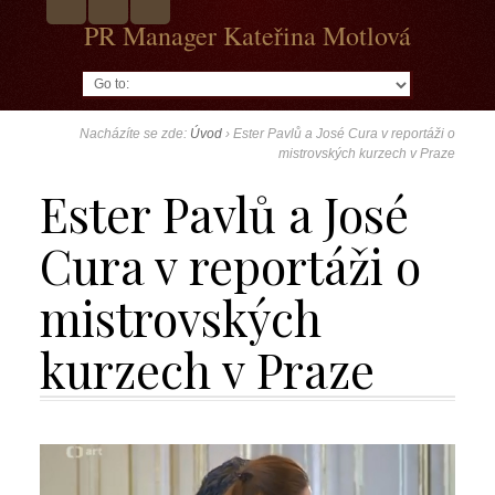
PR Manager Kateřina Motlová
Go to:
Nacházíte se zde:
Úvod
›
Ester Pavlů a José Cura v reportáži o
mistrovských kurzech v Praze
Ester Pavlů a José
Cura v reportáži o
mistrovských
kurzech v Praze