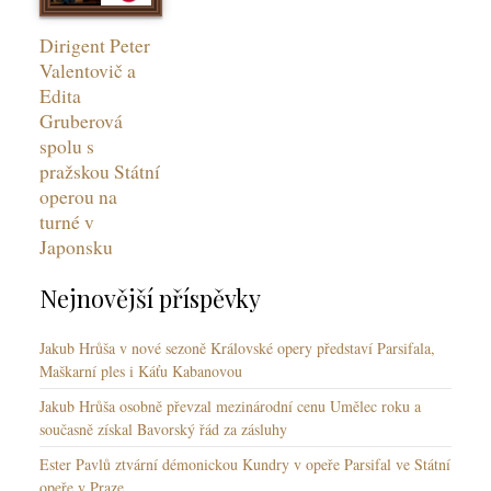
Dirigent Peter
Valentovič a
Edita
Gruberová
spolu s
pražskou Státní
operou na
turné v
Japonsku
Nejnovější příspěvky
Jakub Hrůša v nové sezoně Královské opery představí Parsifala,
Maškarní ples i Káťu Kabanovou
Jakub Hrůša osobně převzal mezinárodní cenu Umělec roku a
současně získal Bavorský řád za zásluhy
Ester Pavlů ztvární démonickou Kundry v opeře Parsifal ve Státní
opeře v Praze