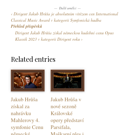
k
z
y
y
Další umělci
y
Dirigent Jakub Hrůša je absolutním vítězem cen International
k
Classical Music Award v kategorii Symfonická hudba
y
Přehled příspěvků
Dirigent Jakub Hrůša získal německou hudební cenu Opus
Klassik 2023 v kategorii Dirigent roku
Related entries
Jakub Hrůša
Jakub Hrůša v
získal za
nové sezoně
nahrávku
Královské
Mahlerovy 4.
opery představí
symfonie Cenu
Parsifala,
německé
Maškarní ples i