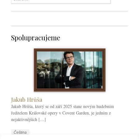
Spolupracujeme
Jakub Hrůša
Jakub Hrůša, který se od září 2025 stane novým hudebním
ředitelem Královské opery v Covent Garden, je jedním z
nejaktivnějších […]
W
J
Čeština