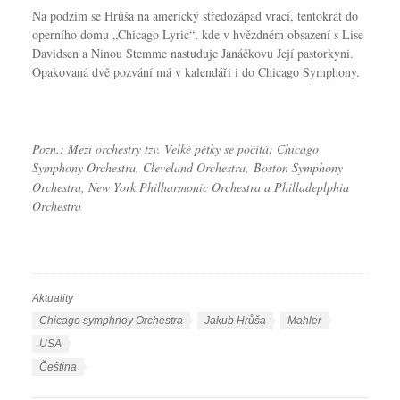
Na podzim se Hrůša na americký středozápad vrací, tentokrát do
operního domu „Chicago Lyric“, kde v hvězdném obsazení s Lise
Davidsen a Ninou Stemme nastuduje Janáčkovu Její pastorkyni.
Opakovaná dvě pozvání má v kalendáři i do Chicago Symphony.
Pozn.: Mezi orchestry tzv. Velké pětky se počítá: Chicago
Symphony Orchestra, Cleveland Orchestra,
Boston Symphony
Orchestra, New York Philharmonic Orchestra a Philladeplphia
Orchestra
Aktuality
R
u
Š
Chicago symphnoy Orchestra
Jakub Hrůša
Mahler
b
t
USA
r
í
J
Čeština
i
t
a
k