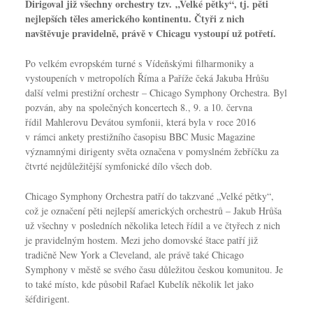
Dirigoval již všechny orchestry tzv. „Velké pětky“, tj. pěti
nejlepších těles amerického kontinentu. Čtyři z nich
navštěvuje pravidelně, právě v Chicagu vystoupí už potřetí.
Po velkém evropském turné s Vídeňskými filharmoniky a
vystoupeních v metropolích Říma a Paříže čeká Jakuba Hrůšu
další velmi prestižní orchestr – Chicago Symphony Orchestra. Byl
pozván, aby na společných koncertech 8., 9. a 10. června
řídil Mahlerovu Devátou symfonii, která byla v roce 2016
v rámci ankety prestižního časopisu BBC Music Magazine
významnými dirigenty světa označena v pomyslném žebříčku za
čtvrté nejdůležitější symfonické dílo všech dob.
Chicago Symphony Orchestra patří do takzvané „Velké pětky“,
což je označení pěti nejlepší amerických orchestrů – Jakub Hrůša
už všechny v posledních několika letech řídil a ve čtyřech z nich
je pravidelným hostem. Mezi jeho domovské štace patří již
tradičně New York a Cleveland, ale právě také Chicago
Symphony v městě se svého času důležitou českou komunitou. Je
to také místo, kde působil Rafael Kubelík několik let jako
šéfdirigent.