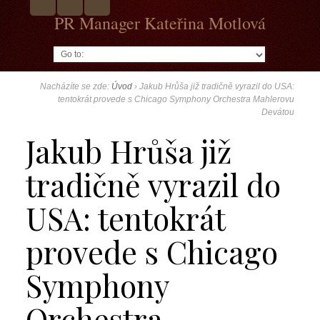
PR Manager Kateřina Motlová
Go to:
Nacházíte se zde:
Úvod
›
Jakub Hrůša již tradičně vyrazil do USA:
tentokrát provede s Chicago Symphony Orchestra Mahlerovu
Devátou
Jakub Hrůša již
tradičně vyrazil do
USA: tentokrát
provede s Chicago
Symphony
Orchestra