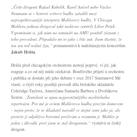
„Čeští dirigenti Rafael Kubelík, Karel Ančerl nebo Václav
Neumann se v historii světové hudby zařadili mezi
nejrespektovanější interprety Mahlerovy hudby. V Chicagu
Mahlera jednou dirigoval také nedávno zemřelý Libor Pešek.
Vzpomínám si, jak nám na semináři na AMU pouštěl záznam z
toho provedení. Připadalo mi to jako z říše snů. Jsem šťastný, že
ten sen teď reálně žiju,“
poznamenává k nadcházejícím koncertům
Jakub Hrůša
.
Hrůša před chicagským orchestrem nestojí poprvé, ví již, jak
reaguje a co od něj může očekávat. Bouřlivého přijetí u orchestru
i publika se dostalo při jeho debutu v roce 2017 Smetanově Mé
vlasti, o čtyři roky později provedl díla britského skladatele
Coleridge-Taylora, Američana Samuela Barbera a Dvořákovu
Šestou.
„Tentokrát se ujmu nejprestižnějšího myslitelného
repertoáru. Pro mě je ovšem Mahlerova hudba pravým domovem
– nejen proto, že se skladatel narodil ve stejné zemi jako já, ale
protože ji odjakživa bytostně prožívám a rozumím jí. Mahler je
jeden z důvodů, proč jsem se stal dirigentem,“
vyznává se český
dirigent.