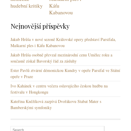
hudební kritiky
Káťu
Kabanovou
Nejnovější příspěvky
Jakub Hrůša v nové sezoně Královské opery představí Parsifala,
Maškarní ples i Káťu Kabanovou
Jakub Hrůša osobně převzal mezinárodní cenu Umělec roku a
současně získal Bavorský řád za zásluhy
Ester Pavlů ztvární démonickou Kundry v opeře Parsifal ve Státní
opeře v Praze
Ivo Kahánek v centru večera oslavujícího českou hudbu na
festivalu v Hongkongu
Kateřina Kněžíková zazpívá Dvořákovu Stabat Mater s
Bamberskými symfoniky