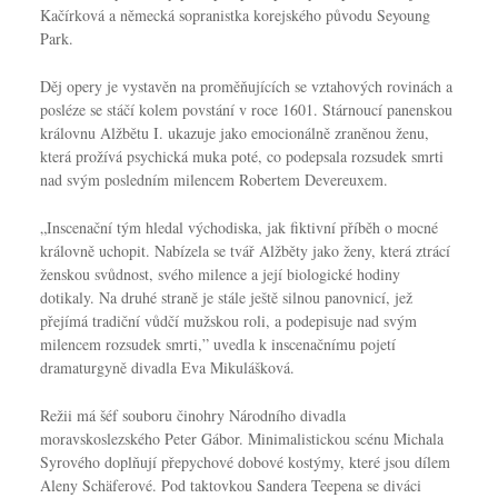
Kačírková a německá sopranistka korejského původu Seyoung
Park.
Děj opery je vystavěn na proměňujících se vztahových rovinách a
posléze se stáčí kolem povstání v roce 1601. Stárnoucí panenskou
královnu Alžbětu I. ukazuje jako emocionálně zraněnou ženu,
která prožívá psychická muka poté, co podepsala rozsudek smrti
nad svým posledním milencem Robertem Devereuxem.
„Inscenační tým hledal východiska, jak fiktivní příběh o mocné
královně uchopit. Nabízela se tvář Alžběty jako ženy, která ztrácí
ženskou svůdnost, svého milence a její biologické hodiny
dotikaly. Na druhé straně je stále ještě silnou panovnicí, jež
přejímá tradiční vůdčí mužskou roli, a podepisuje nad svým
milencem rozsudek smrti,” uvedla k inscenačnímu pojetí
dramaturgyně divadla Eva Mikulášková.
Režii má šéf souboru činohry Národního divadla
moravskoslezského Peter Gábor. Minimalistickou scénu Michala
Syrového doplňují přepychové dobové kostýmy, které jsou dílem
Aleny Schäferové. Pod taktovkou Sandera Teepena se diváci