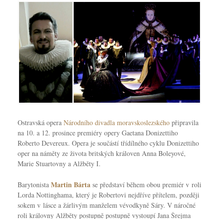
Ostravská opera
Národního divadla moravskoslezského
připravila
na 10. a 12. prosince premiéry opery Gaetana Donizettiho
Roberto Devereux. Opera je součástí třídílného cyklu Donizettiho
oper na náměty ze života britských královen Anna Boleyové,
Marie Stuartovny a Alžběty I.
Martin Bárta
Barytonista
se představí během obou premiér v roli
Lorda Nottinghama, který je Robertovi nejdříve přítelem, později
sokem v lásce a žárlivým manželem vévodkyně Sáry. V náročné
roli královny Alžběty postupně postupně vystoupí Jana Šrejma