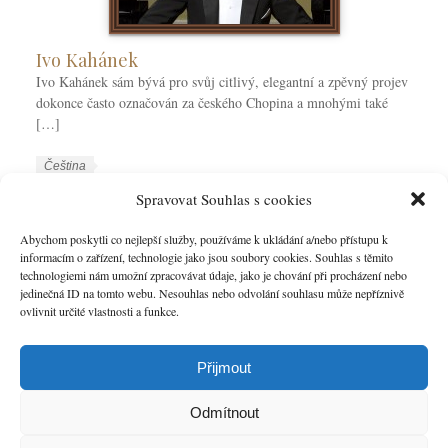
Ivo Kahánek
Ivo Kahánek sám bývá pro svůj citlivý, elegantní a zpěvný projev
dokonce často označován za českého Chopina a mnohými také
[…]
W
J
Čeština
o
a
W
Ivo Kahánek
Klavírní virtuoz
Spravovat Souhlas s cookies
r
z
o
k
y
r
Abychom poskytli co nejlepší služby, používáme k ukládání a/nebo přístupu k
VÍCE
C
k
informacím o zařízení, technologie jako jsou soubory cookies. Souhlas s těmito
k
technologiemi nám umožní zpracovávat údaje, jako je chování při procházení nebo
a
y
T
jedinečná ID na tomto webu. Nesouhlas nebo odvolání souhlasu může nepříznivě
t
a
ovlivnit určité vlastnosti a funkce.
e
g
g
s
o
Přijmout
r
i
Odmítnout
e