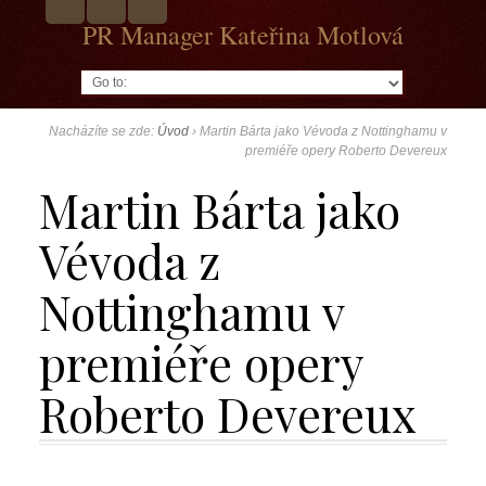
PR Manager Kateřina Motlová
Go to:
Nacházíte se zde:
Úvod
›
Martin Bárta jako Vévoda z Nottinghamu v
premiéře opery Roberto Devereux
Martin Bárta jako
Vévoda z
Nottinghamu v
premiéře opery
Roberto Devereux