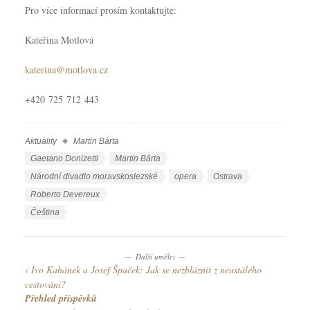
Pro více informací prosím kontaktujte:
Kateřina Motlová
katerina@motlova.cz
+420 725 712 443
Aktuality
Martin Bárta
R
u
Š
Gaetano Donizetti
Martin Bárta
b
t
Národní divadlo moravskoslezské
opera
Ostrava
r
í
Roberto Devereux
i
t
J
Čeština
k
k
a
y
y
z
Další umělci
y
Ivo Kahánek a Josef Špaček: Jak se nezbláznit z neustálého
k
cestování?
y
Přehled příspěvků