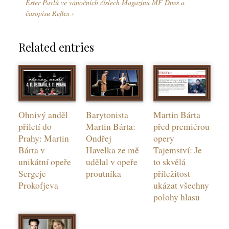
Ester Pavlů ve vánočních číslech Magazínu MF Dnes a
časopisu Reflex
Related entries
Ohnivý anděl
Barytonista
Martin Bárta
přiletí do
Martin Bárta:
před premiérou
Prahy: Martin
Ondřej
opery
Bárta v
Havelka ze mě
Tajemství: Je
unikátní opeře
udělal v opeře
to skvělá
Sergeje
proutníka
příležitost
Prokofjeva
ukázat všechny
polohy hlasu