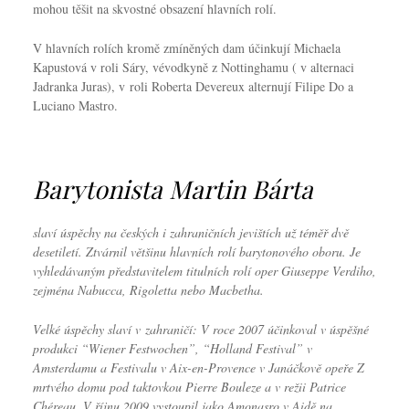
mohou těšit na skvostné obsazení hlavních rolí.
V hlavních rolích kromě zmíněných dam účinkují Michaela
Kapustová v roli Sáry, vévodkyně z Nottinghamu ( v alternaci
Jadranka Juras), v roli Roberta Devereux alternují Filipe Do a
Luciano Mastro.
Barytonista Martin Bárta
slaví úspěchy na českých i zahraničních jevištích už téměř dvě
desetiletí. Ztvárnil většinu hlavních rolí barytonového oboru. Je
vyhledávaným představitelem titulních rolí oper Giuseppe Verdiho,
zejména Nabucca, Rigoletta nebo Macbetha.
Velké úspěchy slaví v zahraničí: V roce 2007 účinkoval v úspěšné
produkci “Wiener Festwochen”, “Holland Festival” v
Amsterdamu a Festivalu v Aix-en-Provence v Janáčkově opeře Z
mrtvého domu pod taktovkou Pierre Bouleze a v režii Patrice
Chéreau. V říjnu 2009 vystoupil jako Amonasro v Aidě na