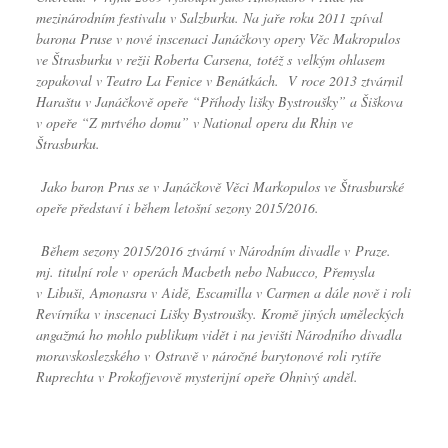
mezinárodním festivalu v Salzburku. Na jaře roku 2011 zpíval
barona Pruse v nové inscenaci Janáčkovy opery Věc Makropulos
ve Štrasburku v režii Roberta Carsena, totéž s velkým ohlasem
zopakoval v Teatro La Fenice v Benátkách. V roce 2013 ztvárnil
Haraštu v Janáčkově opeře “Příhody lišky Bystroušky” a Šiškova
v opeře “Z mrtvého domu” v National opera du Rhin ve
Štrasburku.
Jako baron Prus se v Janáčkově Věci Markopulos ve Štrasburské
opeře představí i během letošní sezony 2015/2016.
Během sezony 2015/2016 ztvární v Národním divadle v Praze.
mj. titulní role v operách Macbeth nebo Nabucco, Přemysla
v Libuši, Amonasra v Aidě, Escamilla v Carmen a dále nově i roli
Revírníka v inscenaci Lišky Bystroušky. Kromě jiných uměleckých
angažmá ho mohlo publikum vidět i na jevišti Národního divadla
moravskoslezského v Ostravě v náročné barytonové roli rytíře
Ruprechta v Prokofjevově mysterijní opeře Ohnivý anděl.