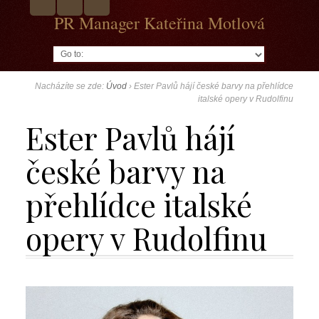
PR Manager Kateřina Motlová
Go to:
Nacházíte se zde:
Úvod
›
Ester Pavlů hájí české barvy na přehlídce
italské opery v Rudolfinu
Ester Pavlů hájí
české barvy na
přehlídce italské
opery v Rudolfinu