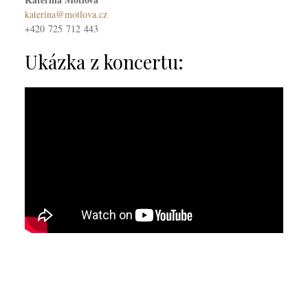
katerina@motlova.cz
+420 725 712 443
Ukázka z koncertu: