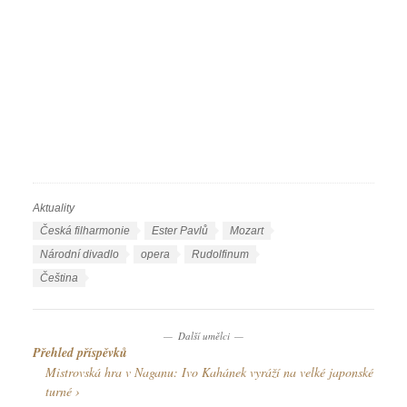
Aktuality
R
u
Š
Česká filharmonie
Ester Pavlů
Mozart
b
t
Národní divadlo
opera
Rudolfinum
r
í
J
Čeština
i
t
a
k
k
z
y
y
Další umělci
y
Přehled příspěvků
k
Mistrovská hra v Naganu: Ivo Kahánek vyráží na velké japonské
y
turné