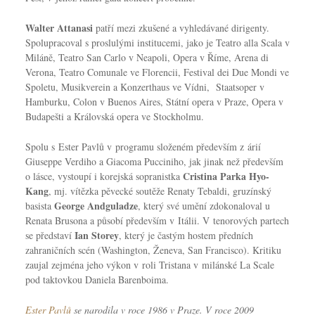
Walter Attanasi
patří mezi zkušené a vyhledávané dirigenty.
Spolupracoval s proslulými institucemi, jako je Teatro alla Scala v
Miláně, Teatro San Carlo v Neapoli, Opera v Říme, Arena di
Verona, Teatro Comunale ve Florencii, Festival dei Due Mondi ve
Spoletu, Musikverein a Konzerthaus ve Vídni, Staatsoper v
Hamburku, Colon v Buenos Aires, Státní opera v Praze, Opera v
Budapešti a Královská opera ve Stockholmu.
Spolu s Ester Pavlů v programu složeném především z árií
Giuseppe Verdiho a Giacoma Pucciniho, jak jinak než především
Cristina Parka Hyo-
o lásce, vystoupí i korejská sopranistka
Kang
, mj. vítězka pěvecké soutěže Renaty Tebaldi, gruzínský
George Andguladze
basista
, který své umění zdokonaloval u
Renata Brusona a působí především v Itálii. V tenorových partech
Ian Storey
se představí
, který je častým hostem předních
zahraničních scén (Washington, Ženeva, San Francisco). Kritiku
zaujal zejména jeho výkon v roli Tristana v milánské La Scale
pod taktovkou Daniela Barenboima.
Ester Pavlů
se narodila v roce 1986 v Praze. V roce 2009