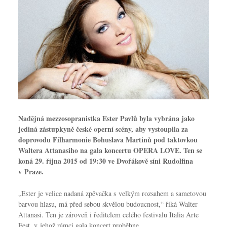
Nadějná mezzosopranistka Ester Pavlů byla vybrána jako
jediná zástupkyně české operní scény, aby vystoupila za
doprovodu Filharmonie Bohuslava Martinů pod taktovkou
Waltera Attanasiho na gala koncertu OPERA LOVE. Ten se
koná 29. října 2015 od 19:30 ve Dvořákově síni Rudolfina
v Praze.
„Ester je velice nadaná zpěvačka s velkým rozsahem a sametovou
barvou hlasu, má před sebou skvělou budoucnost,“ říká Walter
Attanasi. Ten je zároveň i ředitelem celého festivalu Italia Arte
Fest, v jehož rámci gala koncert proběhne.