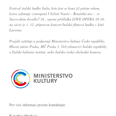
Festival italské hudby Italia Arte fest
se koná již pátým rokem.
Letos zahrnuje vystoupení I Solisti Veneti – Benátská noc – ve
Stavovském divadle7.10., operní přehlídku LOVE OPERA 29.10.,
na závěr je 1. 12. připraven koncert Italská filmová hudba v kině
Lucerna.
Projekt zaštiťují a podporují Ministerstvo kultury České republiky,
Hlavní město Praha, MČ Praha 1, Velvyslanectví Italské republiky
a Italský kulturní institut, nebo Italsko-česká obchodní komora.
Pro více informací prosím kontaktujte:
Kateřina Motlová