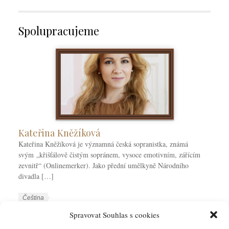
Spolupracujeme
Kateřina Kněžíková
Kateřina Kněžíková je významná česká sopranistka, známá
svým „křišťálově čistým sopránem, vysoce emotivním, zářícím
zevnitř“ (Onlinemerker). Jako přední umělkyně Národního
divadla […]
W
J
Čeština
o
a
W
Kateřina Kněžíková
Spravovat Souhlas s cookies
r
z
o