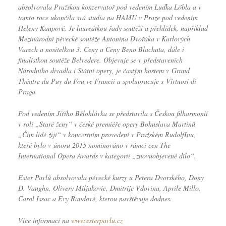
absolvovala Pražskou konzervatoř pod vedením Luďka Löbla a v
tomto roce ukončila svá studia na HAMU v Praze pod vedením
Heleny Kaupové. Je laureátkou řady soutěží a přehlídek, například
Mezinárodní pěvecké soutěže Antonína Dvořáka v Karlových
Varech a nositelkou 3. Ceny a Ceny Beno Blachuta, dále i
finalistkou soutěže Belvedere. Objevuje se v představeních
Národního divadla i Státní opery, je častým hostem v Grand
Théatre du Puy du Fou ve Francii a spolupracuje s Virtuosi di
Praga.
Pod vedením Jiřího Bělohlávka se představila s Českou filharmonií
v roli „Staré ženy“ v české premiéře opery Bohuslava Martinů
„Čím lidé žijí“ v koncertním provedení v Pražském RudolfInu,
které bylo v únoru 2015 nominováno v rámci cen The
International Opera Awards v kategorii „znovuobjevené dílo“.
Ester Pavlů absolvovala pěvecké kurzy u Petera Dvorského, Dony
D. Vaughn, Olivery Miljakovic, Dmitrije Vdovina, Aprile Millo,
Carol Issac a Evy Randové, kterou navštěvuje dodnes.
Více informací na
www.esterpavlu.cz