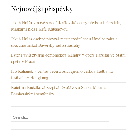
Nejnovější příspěvky
Jakub Hrůša v nové sezoně Královské opery představí Parsifala,
Maškarní ples i Káťu Kabanovou
Jakub Hrůša osobně převzal mezinárodní cenu Umělec roku a
současně získal Bavorský řád za zásluhy
Ester Pavlů ztvární démonickou Kundry v opeře Parsifal ve Státní
opeře v Praze
Ivo Kahánek v centru večera oslavujícího českou hudbu na
festivalu v Hongkongu
Kateřina Kněžíková zazpívá Dvořákovu Stabat Mater s
Bamberskými symfoniky