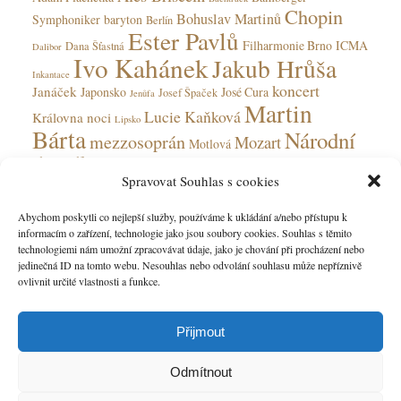
Chopin
Bohuslav Martinů
Symphoniker
baryton
Berlín
Ester Pavlů
Filharmonie Brno
ICMA
Dana Šťastná
Dalibor
Ivo Kahánek
Jakub Hrůša
Inkantace
koncert
Janáček
Japonsko
José Cura
Josef Špaček
Jenůfa
Martin
Lucie Kaňková
Královna noci
Lipsko
Bárta
Národní
mezzosoprán
Mozart
Motlová
divadlo
Národní divadlo moravskoslezské
Spravovat Souhlas s cookies
Olga Jelínková
opera
Ohnivý anděl
Obecní dům
Rudolfinum
Ostrava
Peter Valentovič
Prokofjev
Abychom poskytli co nejlepší služby, používáme k ukládání a/nebo přístupu k
Česká
informacím o zařízení, technologie jako jsou soubory cookies. Souhlas s těmito
Verdi
soprán
Státní opera
Saarbrücken
tenorista
technologiemi nám umožní zpracovávat údaje, jako je chování při procházení nebo
filharmonie
jedinečná ID na tomto webu. Nesouhlas nebo odvolání souhlasu může nepříznivě
ovlivnit určité vlastnosti a funkce.
Přijmout
Odmítnout