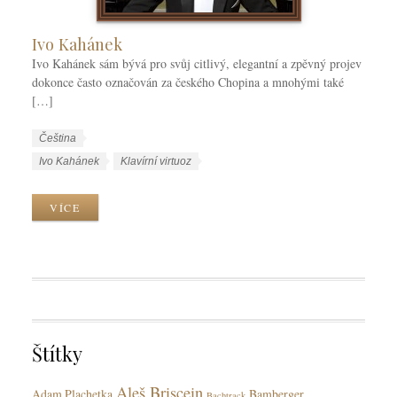
Ivo Kahánek
Ivo Kahánek sám bývá pro svůj citlivý, elegantní a zpěvný projev
dokonce často označován za českého Chopina a mnohými také
[…]
W
J
Čeština
o
a
W
Ivo Kahánek
Klavírní virtuoz
r
z
o
k
y
r
VÍCE
C
k
k
a
y
T
t
a
e
g
g
s
o
r
Štítky
i
e
Aleš Briscein
s
Adam Plachetka
Bamberger
Bachtrack