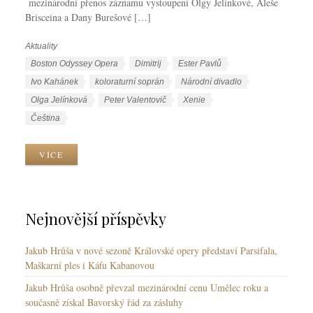
mezinárodní přenos záznamu vystoupení Olgy Jelínkové, Aleše
Brisceina a Dany Burešové […]
Aktuality
R
u
Š
Boston Odyssey Opera
Dimitrij
Ester Pavlů
b
t
Ivo Kahánek
koloraturní soprán
Národní divadlo
r
í
Olga Jelínková
Peter Valentovič
Xenie
i
t
J
Čeština
k
k
a
y
y
z
VÍCE
y
k
y
Nejnovější příspěvky
Jakub Hrůša v nové sezoně Královské opery představí Parsifala,
Maškarní ples i Káťu Kabanovou
Jakub Hrůša osobně převzal mezinárodní cenu Umělec roku a
současně získal Bavorský řád za zásluhy