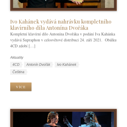
Ivo Kahánek vydává nahrávku kompletního
klavírního díla Antonína Dvořáka
Kompletní klavírní dílo Antonína Dvořáka v podání Iva Kahánka
vydává Supraphon v celosvětové distribuci 24. září 2021. Obálku
4CD zdobí […]
Aktuality
R
u
Š
4CD
Antonín Dvořák
Ivo Kahánek
b
t
J
Čeština
r
í
a
i
t
z
VÍCE
k
k
y
y
y
k
y