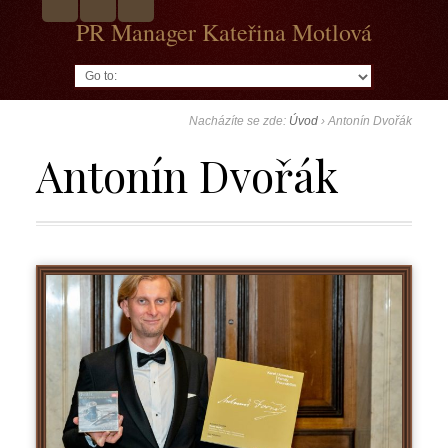
PR Manager Kateřina Motlová
Go to:
Nacházíte se zde:
Úvod
›
Antonín Dvořák
Antonín Dvořák