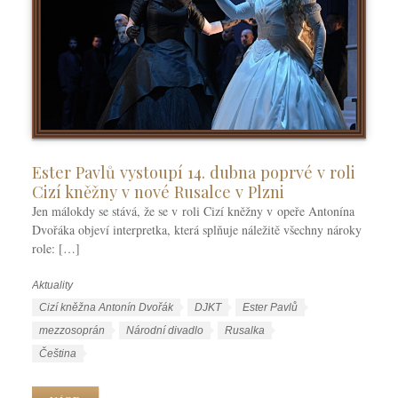
Ester Pavlů vystoupí 14. dubna poprvé v roli
Cizí kněžny v nové Rusalce v Plzni
Jen málokdy se stává, že se v roli Cizí kněžny v opeře Antonína
Dvořáka objeví interpretka, která splňuje náležitě všechny nároky
role: […]
Aktuality
R
u
Š
Cizí kněžna Antonín Dvořák
DJKT
Ester Pavlů
b
t
mezzosoprán
Národní divadlo
Rusalka
r
í
J
Čeština
i
t
a
k
k
z