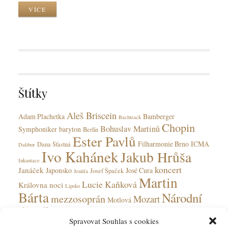
k
y
r
VÍCE
C
k
k
a
y
T
t
a
e
g
g
s
o
r
Štítky
i
e
Aleš Briscein
s
Adam Plachetka
Bamberger
Bachtrack
Chopin
Bohuslav Martinů
Symphoniker
baryton
Berlín
Ester Pavlů
Filharmonie Brno
ICMA
Dana Šťastná
Dalibor
Ivo Kahánek
Jakub Hrůša
Inkantace
koncert
Janáček
Japonsko
José Cura
Josef Špaček
Jenůfa
Martin
Lucie Kaňková
Královna noci
Lipsko
Bárta
Národní
mezzosoprán
Mozart
Motlová
divadlo
Národní divadlo moravskoslezské
Olga Jelínková
Spravovat Souhlas s cookies
opera
Ohnivý anděl