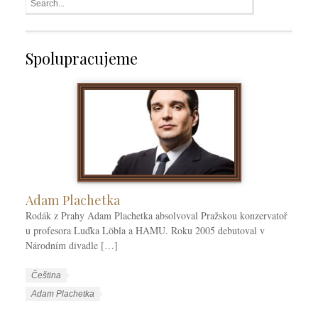
Spolupracujeme
Adam Plachetka
Rodák z Prahy Adam Plachetka absolvoval Pražskou konzervatoř
u profesora Luďka Löbla a HAMU. Roku 2005 debutoval v
Národním divadle […]
W
J
Čeština
o
a
W
Adam Plachetka
r
z
o