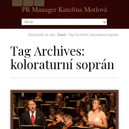
PR Manager Kateřina Motlová
Go to:
Nacházíte se zde:
Úvod
›
Tag Archives: koloraturní soprán
Tag Archives:
koloraturní soprán