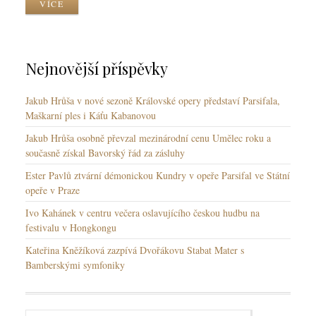
VÍCE
y
k
y
Nejnovější příspěvky
Jakub Hrůša v nové sezoně Královské opery představí Parsifala,
Maškarní ples i Káťu Kabanovou
Jakub Hrůša osobně převzal mezinárodní cenu Umělec roku a
současně získal Bavorský řád za zásluhy
Ester Pavlů ztvární démonickou Kundry v opeře Parsifal ve Státní
opeře v Praze
Ivo Kahánek v centru večera oslavujícího českou hudbu na
festivalu v Hongkongu
Kateřina Kněžíková zazpívá Dvořákovu Stabat Mater s
Bamberskými symfoniky