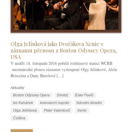
Olga Jelínková jako Dvořákova Xenie v
záznamu přenosu z Boston Odyssey Opera,
USA
V neděli 14. listopadu 2016 poběží rozhlasové stanici WCRB
mezinárodní přenos záznamu vystoupení Olgy Jelínkové, Aleše
Brisceina a Dany Burešové […]
Aktuality
R
u
Š
Boston Odyssey Opera
Dimitrij
Ester Pavlů
b
t
Ivo Kahánek
koloraturní soprán
Národní divadlo
r
í
Olga Jelínková
Peter Valentovič
Xenie
i
t
J
Čeština
k
k
a
y
y
z