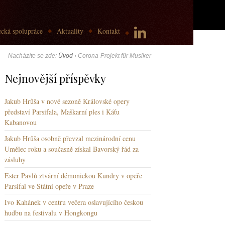
cká spolupráce
Aktuality
Kontakt
Nacházíte se zde:
Úvod
›
Corona-Projekt für Musiker
Nejnovější příspěvky
Jakub Hrůša v nové sezoně Královské opery
představí Parsifala, Maškarní ples i Káťu
Kabanovou
Jakub Hrůša osobně převzal mezinárodní cenu
Umělec roku a současně získal Bavorský řád za
zásluhy
Ester Pavlů ztvární démonickou Kundry v opeře
Parsifal ve Státní opeře v Praze
Ivo Kahánek v centru večera oslavujícího českou
hudbu na festivalu v Hongkongu