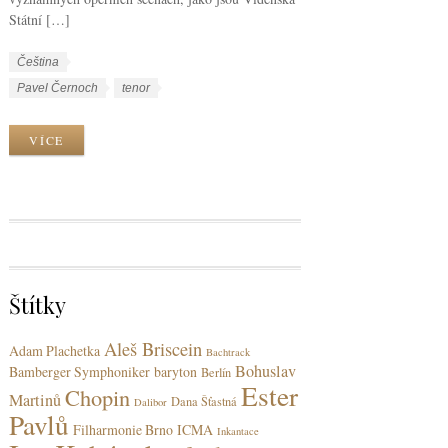
Státní […]
W
J
Čeština
o
a
W
Pavel Černoch
tenor
r
z
o
k
y
r
VÍCE
C
k
k
a
y
T
t
a
e
g
g
s
o
r
Štítky
i
e
Aleš Briscein
s
Adam Plachetka
Bachtrack
Bohuslav
Bamberger Symphoniker
baryton
Berlín
Ester
Chopin
Martinů
Dana Šťastná
Dalibor
Pavlů
Filharmonie Brno
ICMA
Inkantace