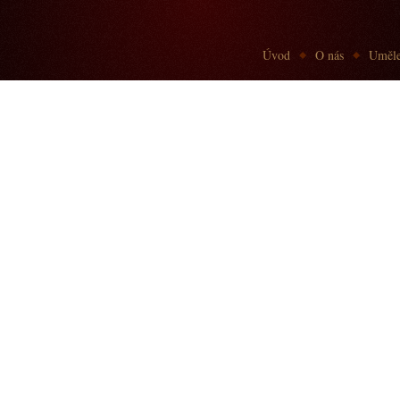
Go to:
Úvod
O nás
Uměle