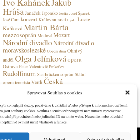
Ivo Kahánek
Jakub
Hrůša
Janáček
Japonsko
Josef Špaček
Jenůfa
koncert
Lucie
Královna noci
José Cura
Lipsko
Martin Bárta
Kaňková
mezzosoprán
Mozart
Motlová
Národní divadlo
Národní divadlo
moravskoslezské
Ohnivý
Obecní dům
Olga Jelínková
opera
anděl
Ostrava
Peter Valentovič
Prokofjev
Rudolfinum
soprán
Státní
Saarbrücken
Česká
Verdi
opera
tenorista
filharmonie
Spravovat Souhlas s cookies
li co nejlepší služby, používáme k ukládání a/nebo přístupu k informacím o zařízení,
ako jsou soubory cookies. Souhlas s těmito technologiemi nám umožní zpracovávat
e chování při procházení nebo jedinečná ID na tomto webu. Nesouhlas nebo odvolání
nepříznivě ovlivnit určité vlastnosti a funkce.
ijmout
Odmítnout
Zobrazit předvolby