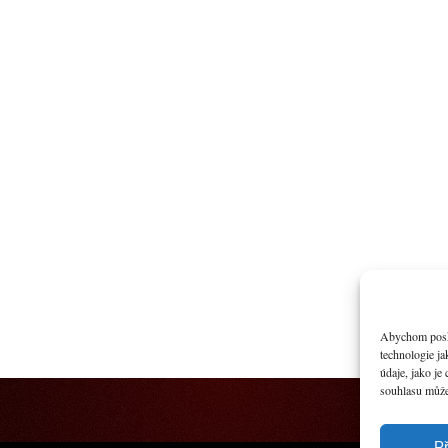
Abychom poskyt
technologie j
údaje, jako j
souhlasu může 
Př