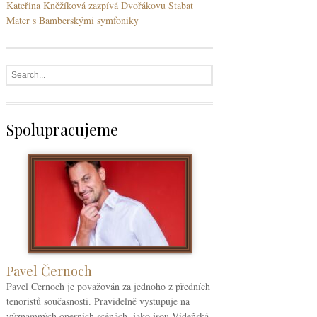
Kateřina Kněžíková zazpívá Dvořákovu Stabat
Mater s Bamberskými symfoniky
Spolupracujeme
Pavel Černoch
Pavel Černoch je považován za jednoho z předních
tenoristů současnosti. Pravidelně vystupuje na
významných operních scénách, jako jsou Vídeňská