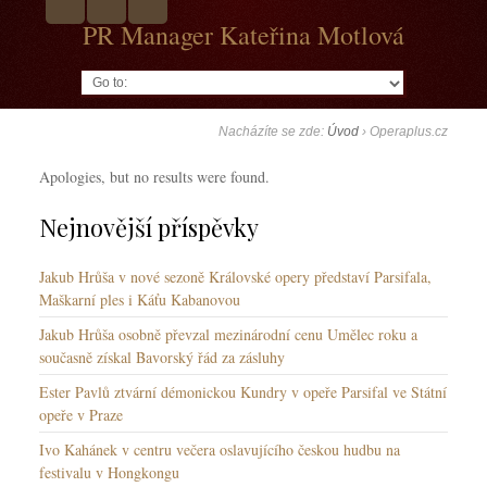
PR Manager Kateřina Motlová
Go to:
Nacházíte se zde:
Úvod
›
Operaplus.cz
Apologies, but no results were found.
Nejnovější příspěvky
Jakub Hrůša v nové sezoně Královské opery představí Parsifala,
Maškarní ples i Káťu Kabanovou
Jakub Hrůša osobně převzal mezinárodní cenu Umělec roku a
současně získal Bavorský řád za zásluhy
Ester Pavlů ztvární démonickou Kundry v opeře Parsifal ve Státní
opeře v Praze
Ivo Kahánek v centru večera oslavujícího českou hudbu na
festivalu v Hongkongu