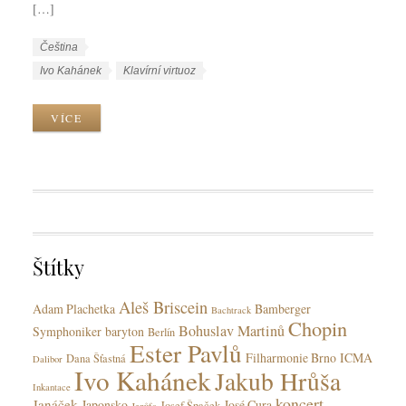
[…]
W
J
Čeština
o
a
W
Ivo Kahánek
Klavírní virtuoz
r
z
o
k
y
r
VÍCE
C
k
k
a
y
T
t
a
e
g
g
s
o
r
Štítky
i
e
Aleš Briscein
s
Adam Plachetka
Bamberger
Bachtrack
Chopin
Bohuslav Martinů
Symphoniker
baryton
Berlín
Ester Pavlů
Filharmonie Brno
ICMA
Dana Šťastná
Dalibor
Ivo Kahánek
Jakub Hrůša
Inkantace
koncert
Janáček
Japonsko
José Cura
Josef Špaček