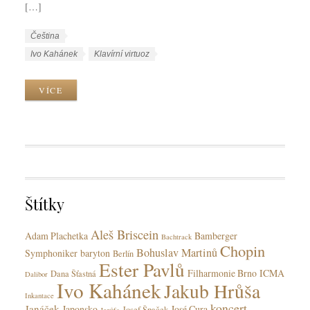
[…]
W
J
Čeština
o
a
W
Ivo Kahánek
Klavírní virtuoz
r
z
o
k
y
r
VÍCE
C
k
k
a
y
T
t
a
e
g
g
s
o
r
Štítky
i
e
Aleš Briscein
s
Adam Plachetka
Bamberger
Bachtrack
Chopin
Bohuslav Martinů
Symphoniker
baryton
Berlín
Ester Pavlů
Filharmonie Brno
ICMA
Dana Šťastná
Dalibor
Ivo Kahánek
Jakub Hrůša
Inkantace
koncert
Janáček
Japonsko
José Cura
Josef Špaček