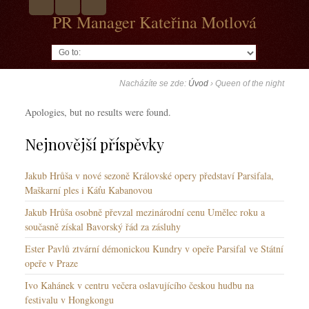
PR Manager Kateřina Motlová
Go to:
Nacházíte se zde:
Úvod
›
Queen of the night
Apologies, but no results were found.
Nejnovější příspěvky
Jakub Hrůša v nové sezoně Královské opery představí Parsifala,
Maškarní ples i Káťu Kabanovou
Jakub Hrůša osobně převzal mezinárodní cenu Umělec roku a
současně získal Bavorský řád za zásluhy
Ester Pavlů ztvární démonickou Kundry v opeře Parsifal ve Státní
opeře v Praze
Ivo Kahánek v centru večera oslavujícího českou hudbu na
festivalu v Hongkongu