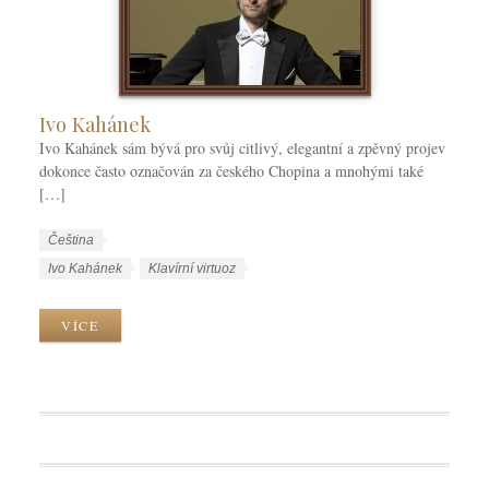
Ivo Kahánek
Ivo Kahánek sám bývá pro svůj citlivý, elegantní a zpěvný projev
dokonce často označován za českého Chopina a mnohými také
[…]
W
J
Čeština
o
a
W
Ivo Kahánek
Klavírní virtuoz
r
z
o
k
y
r
VÍCE
C
k
k
a
y
T
t
a
e
g
g
s
o
r