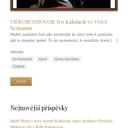
VIDEOROZHOVOR: Ivo Kahánek ve Výzvě
Seznamu
Hudbu nemůžete brát jako prostředek ke slávě nebo k penězům,
pak to dopadne špatně. To ale neznamená, že nemůžete dostat […]
Aktuality
R
u
Š
Ivo Kahánek
klavír
Výzva Seznamu
b
t
J
Čeština
r
í
a
i
t
z
VÍCE
k
k
y
y
y
k
y
Nejnovější příspěvky
Jakub Hrůša v nové sezoně Královské opery představí Parsifala,
Maškarní ples i Káťu Kabanovou