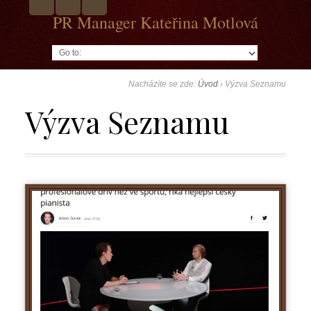
PR Manager Kateřina Motlová
Go to:
Nacházíte se zde:
Úvod
›
Výzva Seznamu
Výzva Seznamu