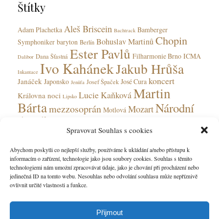
Štítky
i
e
Aleš Briscein
s
Adam Plachetka
Bamberger
Bachtrack
Chopin
Bohuslav Martinů
Symphoniker
baryton
Berlín
Ester Pavlů
Filharmonie Brno
ICMA
Dana Šťastná
Dalibor
Ivo Kahánek
Jakub Hrůša
Inkantace
koncert
Janáček
Japonsko
José Cura
Josef Špaček
Jenůfa
Martin
Lucie Kaňková
Královna noci
Lipsko
Bárta
Národní
mezzosoprán
Mozart
Motlová
divadlo
Národní divadlo moravskoslezské
Olga Jelínková
Spravovat Souhlas s cookies
opera
Ohnivý anděl
Obecní dům
Rudolfinum
Ostrava
Peter Valentovič
Prokofjev
Abychom poskytli co nejlepší služby, používáme k ukládání a/nebo přístupu k
Česká
informacím o zařízení, technologie jako jsou soubory cookies. Souhlas s těmito
Verdi
soprán
Státní opera
Saarbrücken
tenorista
technologiemi nám umožní zpracovávat údaje, jako je chování při procházení nebo
filharmonie
jedinečná ID na tomto webu. Nesouhlas nebo odvolání souhlasu může nepříznivě
ovlivnit určité vlastnosti a funkce.
Přijmout