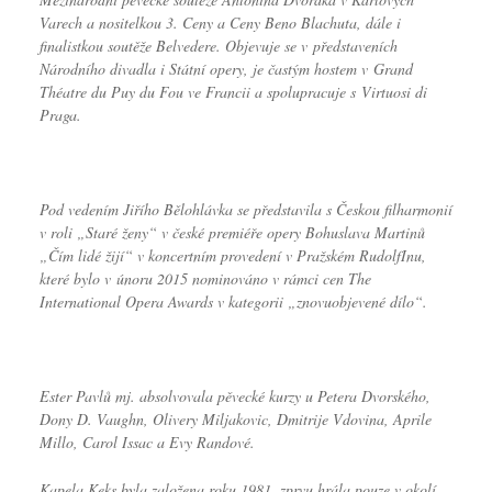
Varech a nositelkou 3. Ceny a Ceny Beno Blachuta, dále i
finalistkou soutěže Belvedere. Objevuje se v představeních
Národního divadla i Státní opery, je častým hostem v Grand
Théatre du Puy du Fou ve Francii a spolupracuje s Virtuosi di
Praga.
Pod vedením Jiřího Bělohlávka se představila s Českou filharmonií
v roli „Staré ženy“ v české premiéře opery Bohuslava Martinů
„Čím lidé žijí“ v koncertním provedení v Pražském RudolfInu,
které bylo v únoru 2015 nominováno v rámci cen The
International Opera Awards v kategorii „znovuobjevené dílo“.
Ester Pavlů mj. absolvovala pěvecké kurzy u Petera Dvorského,
Dony D. Vaughn, Olivery Miljakovic, Dmitrije Vdovina, Aprile
Millo, Carol Issac a Evy Randové.
Kapela Keks
byla založena roku 1981, zprvu hrála pouze v okolí