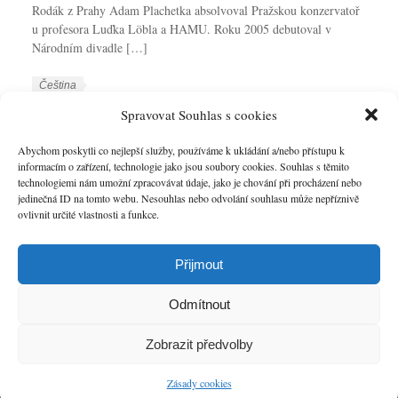
Rodák z Prahy Adam Plachetka absolvoval Pražskou konzervatoř
u profesora Luďka Löbla a HAMU. Roku 2005 debutoval v
Národním divadle […]
W
J
Čeština
o
a
W
Adam Plachetka
Spravovat Souhlas s cookies
r
z
o
k
y
r
Abychom poskytli co nejlepší služby, používáme k ukládání a/nebo přístupu k
VÍCE
C
k
informacím o zařízení, technologie jako jsou soubory cookies. Souhlas s těmito
k
technologiemi nám umožní zpracovávat údaje, jako je chování při procházení nebo
a
y
T
jedinečná ID na tomto webu. Nesouhlas nebo odvolání souhlasu může nepříznivě
t
a
ovlivnit určité vlastnosti a funkce.
e
g
g
s
o
Přijmout
r
i
Odmítnout
e
s
Zobrazit předvolby
Úvod
O nás
Umělecká spolupráce
Kontakt
Top
Zásady cookies