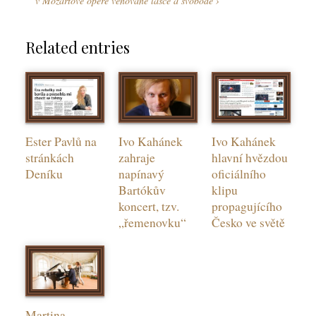
v Mozartově opeře věnované lásce a svobodě
Related entries
Ester Pavlů na
Ivo Kahánek
Ivo Kahánek
stránkách
zahraje
hlavní hvězdou
Deníku
napínavý
oficiálního
Bartókův
klipu
koncert, tzv.
propagujícího
„řemenovku“
Česko ve světě
Martina