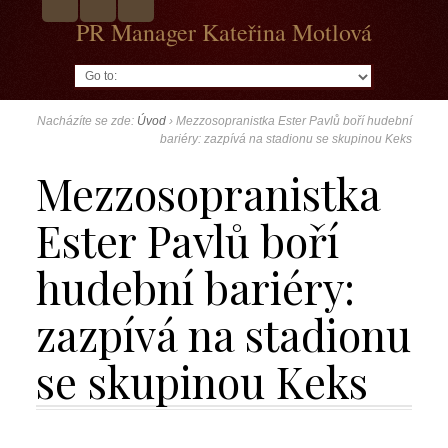
PR Manager Kateřina Motlová
Go to:
Nacházíte se zde:
Úvod
›
Mezzosopranistka Ester Pavlů boří hudební
bariéry: zazpívá na stadionu se skupinou Keks
Mezzosopranistka
Ester Pavlů boří
hudební bariéry:
zazpívá na stadionu
se skupinou Keks