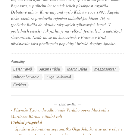
Benešova, v průběhu let se však jejich působnost rozšířila.
Debutové album Karavany snů vyšlo Keksu v roce 1991. Kapela
Keks, která se proslavila zejména baladickým hitem Víš, se
zpočátku řadila do okruhu takzvaných zábavových kapel. V
posledních letech však již hraje na velkých festivalech a městských
slavnostech. Nedávno se na koncertech v Praze a v Brně
představila jako předkapela populární britské skupiny Smokie.
Aktuality
R
u
Š
Ester Pavlů
Jakub Hrůša
Martin Bárta
mezzosoprán
b
t
Národní divadlo
Olga Jelínková
r
í
J
Čeština
i
t
a
k
k
z
y
y
Další umělci
y
Plzeňské Tylovo divadlo uvede Verdiho operu Macbeth s
k
Martinem Bártou v titulní roli
y
Přehled příspěvků
Špičková koloraturní sopranistka Olga Jelínková se nově objeví