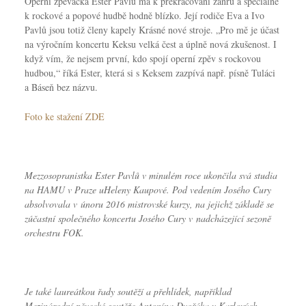
Operní zpěvačka Ester Pavlů má k překračování žánrů a speciálně
k rockové a popové hudbě hodně blízko. Její rodiče Eva a Ivo
Pavlů jsou totiž členy kapely Krásné nové stroje. „Pro mě je účast
na výročním koncertu Keksu velká čest a úplně nová zkušenost. I
když vím, že nejsem první, kdo spojí operní zpěv s rockovou
hudbou,“ říká Ester, která si s Keksem zazpívá např. písně Tuláci
a Báseň bez názvu.
Foto ke stažení ZDE
Mezzosopranistka Ester Pavlů
v minulém roce ukončila svá studia
na HAMU v Praze uHeleny Kaupové. Pod vedením Josého Cury
absolvovala v únoru 2016 mistrovské kurzy, na jejichž základě se
zúčastní společného koncertu Josého Cury v nadcházející sezoně
orchestru FOK.
Je také laureátkou řady soutěží a přehlídek, například
Mezinárodní pěvecké soutěže Antonína Dvořáka v Karlových