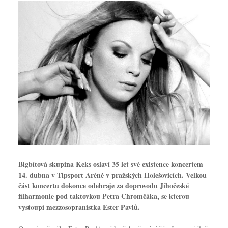
Bigbítová skupina Keks oslaví 35 let své existence koncertem
14. dubna v Tipsport Aréně v pražských Holešovicích. Velkou
část koncertu dokonce odehraje za doprovodu Jihočeské
filharmonie pod taktovkou Petra Chromčáka, se kterou
vystoupí mezzosopranistka Ester Pavlů.