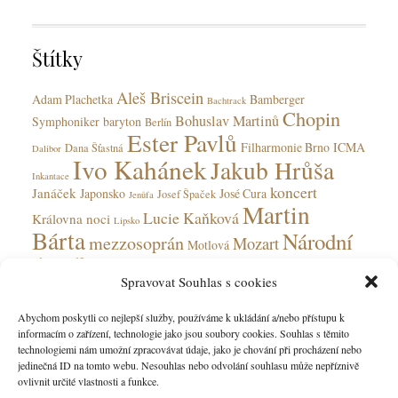
g
s
o
r
Štítky
i
e
Aleš Briscein
s
Adam Plachetka
Bamberger
Bachtrack
Chopin
Bohuslav Martinů
Symphoniker
baryton
Berlín
Ester Pavlů
Filharmonie Brno
ICMA
Dana Šťastná
Dalibor
Ivo Kahánek
Jakub Hrůša
Inkantace
koncert
Janáček
Japonsko
José Cura
Josef Špaček
Jenůfa
Martin
Lucie Kaňková
Královna noci
Lipsko
Bárta
Národní
mezzosoprán
Mozart
Motlová
divadlo
Národní divadlo moravskoslezské
Spravovat Souhlas s cookies
Olga Jelínková
opera
Ohnivý anděl
Obecní dům
Rudolfinum
Ostrava
Peter Valentovič
Prokofjev
Abychom poskytli co nejlepší služby, používáme k ukládání a/nebo přístupu k
Česká
informacím o zařízení, technologie jako jsou soubory cookies. Souhlas s těmito
Verdi
soprán
Státní opera
Saarbrücken
tenorista
technologiemi nám umožní zpracovávat údaje, jako je chování při procházení nebo
filharmonie
jedinečná ID na tomto webu. Nesouhlas nebo odvolání souhlasu může nepříznivě
ovlivnit určité vlastnosti a funkce.