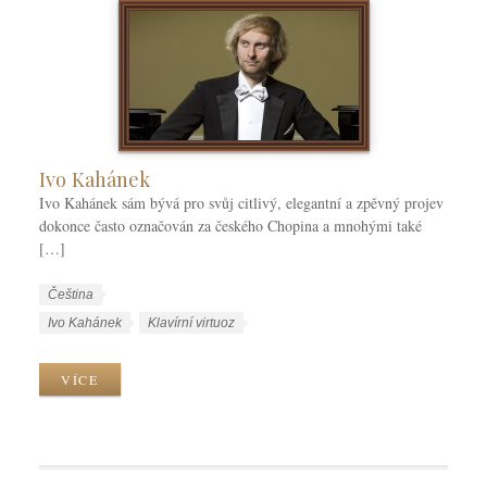
Ivo Kahánek
Ivo Kahánek sám bývá pro svůj citlivý, elegantní a zpěvný projev
dokonce často označován za českého Chopina a mnohými také
[…]
W
J
Čeština
o
a
W
Ivo Kahánek
Klavírní virtuoz
r
z
o
k
y
r
VÍCE
C
k
k
a
y
T
t
a
e
g