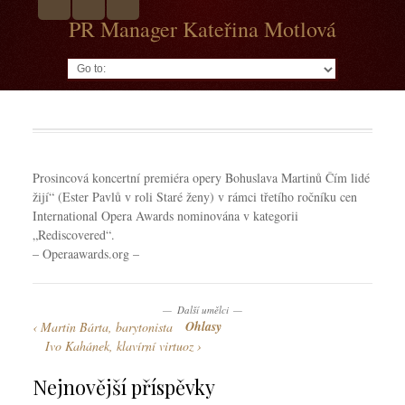
PR Manager Kateřina Motlová
Go to:
Prosincová koncertní premiéra opery Bohuslava Martinů Čím lidé
žijí“ (Ester Pavlů v roli Staré ženy) v rámci třetího ročníku cen
International Opera Awards nominována v kategorii
„Rediscovered“.
– Operaawards.org –
Další umělci
Ohlasy
Martin Bárta, barytonista
Ivo Kahánek, klavírní virtuoz
Nejnovější příspěvky