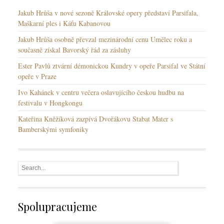
Jakub Hrůša v nové sezoně Královské opery představí Parsifala,
Maškarní ples i Káťu Kabanovou
Jakub Hrůša osobně převzal mezinárodní cenu Umělec roku a
současně získal Bavorský řád za zásluhy
Ester Pavlů ztvární démonickou Kundry v opeře Parsifal ve Státní
opeře v Praze
Ivo Kahánek v centru večera oslavujícího českou hudbu na
festivalu v Hongkongu
Kateřina Kněžíková zazpívá Dvořákovu Stabat Mater s
Bamberskými symfoniky
Spolupracujeme