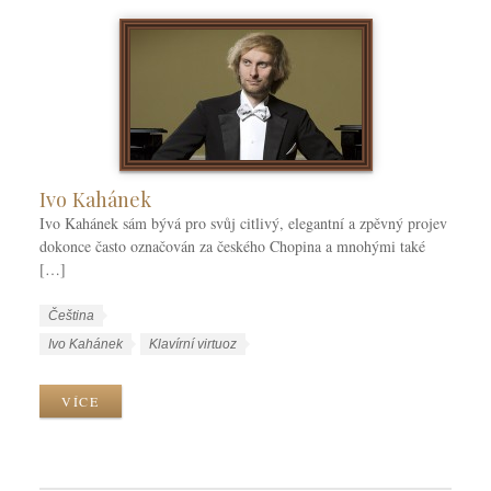
Ivo Kahánek
Ivo Kahánek sám bývá pro svůj citlivý, elegantní a zpěvný projev
dokonce často označován za českého Chopina a mnohými také
[…]
W
J
Čeština
o
a
W
Ivo Kahánek
Klavírní virtuoz
r
z
o
k
y
r
VÍCE
C
k
k
a
y
T
t
a
e
g