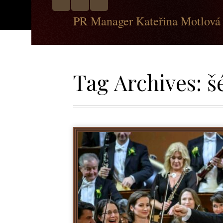
PR Manager Kateřina Motlová
Tag Archives:
š