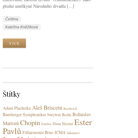
přední umělkyně Národního divadla […]
W
J
Čeština
o
a
W
Kateřina Kněžíková
r
z
o
k
y
r
VÍCE
C
k
k
a
y
T
t
a
e
g
g
s
o
r
Štítky
i
e
Aleš Briscein
s
Adam Plachetka
Bachtrack
Bohuslav
Bamberger Symphoniker
baryton
Berlín
Ester
Chopin
Martinů
Dana Šťastná
Dalibor
Pavlů
Filharmonie Brno
ICMA
Inkantace