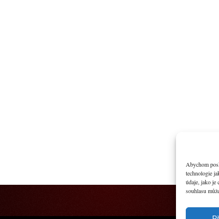
Abychom poskyt
technologie j
údaje, jako j
souhlasu může 
Př