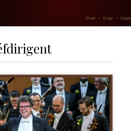
Go to:
Úvod
O nás
Uměle
éfdirigent