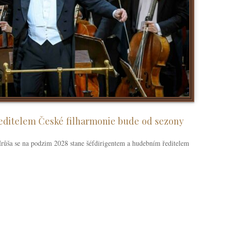
ditelem České filharmonie bude od sezony
růša se na podzim 2028 stane šéfdirigentem a hudebním ředitelem