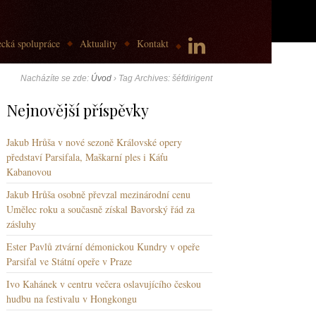
cká spolupráce
Aktuality
Kontakt
Nacházíte se zde:
Úvod
›
Tag Archives: šéfdirigent
Nejnovější příspěvky
Jakub Hrůša v nové sezoně Královské opery
představí Parsifala, Maškarní ples i Káťu
Kabanovou
Jakub Hrůša osobně převzal mezinárodní cenu
Umělec roku a současně získal Bavorský řád za
zásluhy
Ester Pavlů ztvární démonickou Kundry v opeře
Parsifal ve Státní opeře v Praze
Ivo Kahánek v centru večera oslavujícího českou
hudbu na festivalu v Hongkongu