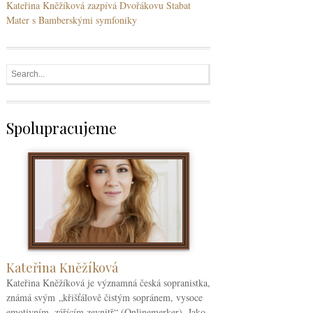
Kateřina Kněžíková zazpívá Dvořákovu Stabat
Mater s Bamberskými symfoniky
Spolupracujeme
Kateřina Kněžíková
Kateřina Kněžíková je významná česká sopranistka,
známá svým „křišťálově čistým sopránem, vysoce
emotivním, zářícím zevnitř“ (Onlinemerker). Jako