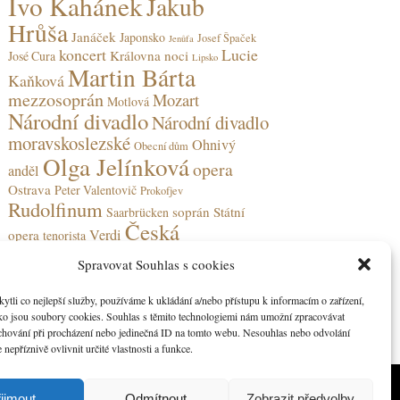
Ivo Kahánek
Jakub
Hrůša
Janáček
Japonsko
Josef Špaček
Jenůfa
koncert
Lucie
Královna noci
José Cura
Lipsko
Martin Bárta
Kaňková
mezzosoprán
Mozart
Motlová
Národní divadlo
Národní divadlo
moravskoslezské
Ohnivý
Obecní dům
Olga Jelínková
opera
anděl
Ostrava
Peter Valentovič
Prokofjev
Rudolfinum
soprán
Státní
Saarbrücken
Česká
Verdi
opera
tenorista
filharmonie
Spravovat Souhlas s cookies
li co nejlepší služby, používáme k ukládání a/nebo přístupu k informacím o zařízení,
ako jsou soubory cookies. Souhlas s těmito technologiemi nám umožní zpracovávat
e chování při procházení nebo jedinečná ID na tomto webu. Nesouhlas nebo odvolání
nepříznivě ovlivnit určité vlastnosti a funkce.
ijmout
Odmítnout
Zobrazit předvolby