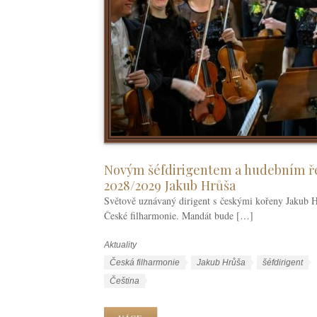
Novým šéfdirigentem a hudebním ře
2028/2029 Jakub Hrůša
Světově uznávaný dirigent s českými kořeny Jakub H
České filharmonie. Mandát bude […]
Aktuality
R
u
Š
Česká filharmonie
Jakub Hrůša
šéfdirigent
b
t
J
Čeština
r
í
a
i
t
z