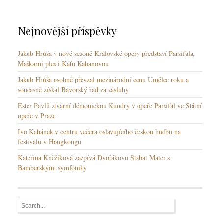
k
y
Nejnovější příspěvky
Jakub Hrůša v nové sezoně Královské opery představí Parsifala,
Maškarní ples i Káťu Kabanovou
Jakub Hrůša osobně převzal mezinárodní cenu Umělec roku a
současně získal Bavorský řád za zásluhy
Ester Pavlů ztvární démonickou Kundry v opeře Parsifal ve Státní
opeře v Praze
Ivo Kahánek v centru večera oslavujícího českou hudbu na
festivalu v Hongkongu
Kateřina Kněžíková zazpívá Dvořákovu Stabat Mater s
Bamberskými symfoniky