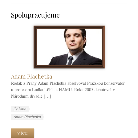
Spolupracujeme
Adam Plachetka
Rodák z Prahy Adam Plachetka absolvoval Pražskou konzervatoř
u profesora Luďka Löbla a HAMU. Roku 2005 debutoval v
Národním divadle […]
W
J
Čeština
o
a
W
Adam Plachetka
r
z
o
k
y
r
VÍCE
C
k
k