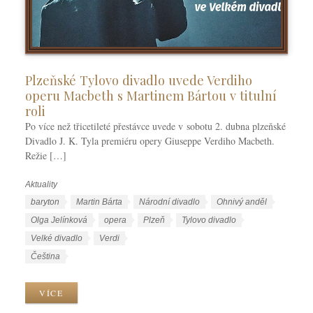
Plzeňské Tylovo divadlo uvede Verdiho
operu Macbeth s Martinem Bártou v titulní
roli
Po více než třicetileté přestávce uvede v sobotu 2. dubna plzeňské
Divadlo J. K. Tyla premiéru opery Giuseppe Verdiho Macbeth.
Režie […]
Aktuality
R
u
Š
baryton
Martin Bárta
Národní divadlo
Ohnivý anděl
b
t
Olga Jelínková
opera
Plzeň
Tylovo divadlo
r
í
Velké divadlo
Verdi
i
t
J
Čeština
k
k
a
y
y
z
VÍCE
y