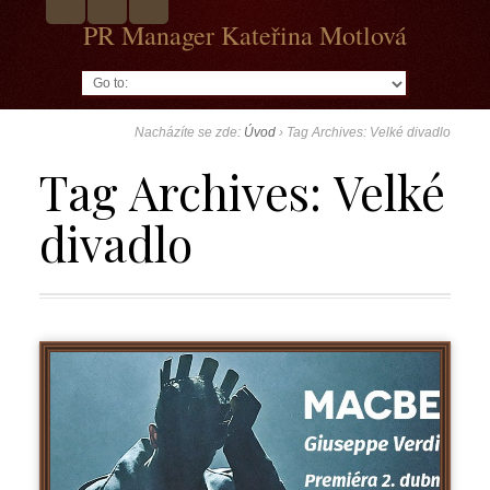
PR Manager Kateřina Motlová
Go to:
Nacházíte se zde:
Úvod
›
Tag Archives: Velké divadlo
Tag Archives:
Velké
divadlo