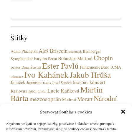
a
y
T
t
a
e
g
g
s
o
Štítky
r
i
Aleš Briscein
e
Adam Plachetka
Bamberger
Bachtrack
Chopin
s
Bohuslav Martinů
Symphoniker
baryton
Berlín
Ester Pavlů
Filharmonie Brno
ICMA
Dana Šťastná
Dalibor
Ivo Kahánek
Jakub Hrůša
Inkantace
koncert
Janáček
Japonsko
José Cura
Josef Špaček
Jenůfa
Martin
Lucie Kaňková
Královna noci
Lipsko
Bárta
Národní
mezzosoprán
Mozart
Motlová
divadlo
Národní divadlo moravskoslezské
Spravovat Souhlas s cookies
Olga Jelínková
opera
Ohnivý anděl
Obecní dům
Rudolfinum
Ostrava
Peter Valentovič
Prokofjev
Abychom poskytli co nejlepší služby, používáme k ukládání a/nebo přístupu k
Česká
informacím o zařízení, technologie jako jsou soubory cookies. Souhlas s těmito
Verdi
soprán
Státní opera
Saarbrücken
tenorista