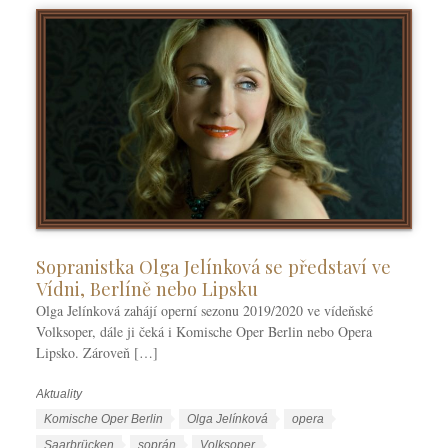
Sopranistka Olga Jelínková se představí ve
Vídni, Berlíně nebo Lipsku
Olga Jelínková zahájí operní sezonu 2019/2020 ve vídeňské
Volksoper, dále ji čeká i Komische Oper Berlin nebo Opera
Lipsko. Zároveň […]
Aktuality
R
u
Š
Komische Oper Berlin
Olga Jelínková
opera
b
t
Saarbrücken
soprán
Volksoper