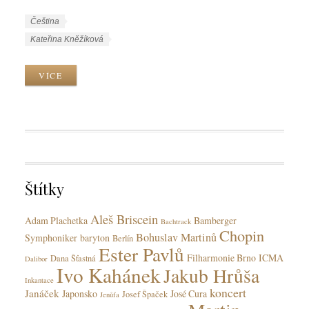
W
J
Čeština
o
a
W
Kateřina Kněžíková
r
z
o
k
y
r
VÍCE
C
k
k
a
y
T
t
a
e
g
g
s
o
r
Štítky
i
e
Aleš Briscein
s
Adam Plachetka
Bamberger
Bachtrack
Chopin
Bohuslav Martinů
Symphoniker
baryton
Berlín
Ester Pavlů
Filharmonie Brno
ICMA
Dana Šťastná
Dalibor
Ivo Kahánek
Jakub Hrůša
Inkantace
koncert
Janáček
Japonsko
José Cura
Josef Špaček
Jenůfa