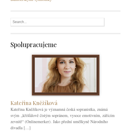
Spolupracujeme
Kateřina Kněžíková
Kateřina Kněžíková je významná česká sopranistka, známá
svým „křišťálově čistým sopránem, vysoce emotivním, zářícím
zevnitř“ (Onlinemerker). Jako přední umělkyně Národního
divadla […]