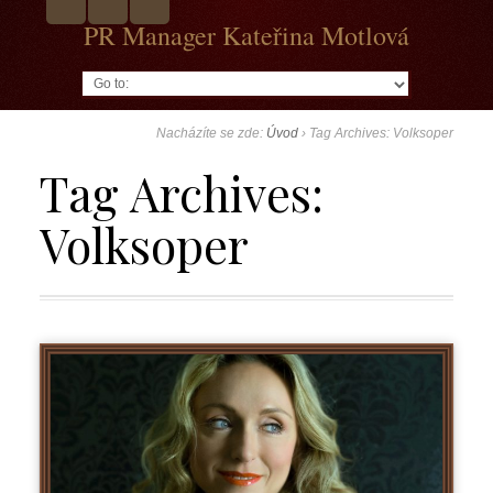
PR Manager Kateřina Motlová
Go to:
Nacházíte se zde:
Úvod
›
Tag Archives: Volksoper
Tag Archives:
Volksoper