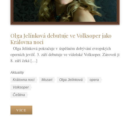
Olga Jelínková debutuje ve Volksoper jako
Královna noci
Olga Jelínková pokračuje v úspěšném dobývání evropských
operních jevišť. 3. září debutuje ve vídeňské Volksoper. Zároveň ji
8. září čeká […]
Aktuality
R
u
Š
Královna noci
Mozart
Olga Jelínková
opera
b
t
Volksoper
r
í
J
Čeština
i
t
a
k
k
z
VÍCE
y
y
y
k
y