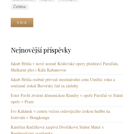
r
í
J
Čeština
i
t
a
k
k
z
VÍCE
y
y
y
k
y
Nejnovější příspěvky
Jakub Hrůša v nové sezoně Královské opery představí Parsifala,
Maškarní ples i Káťu Kabanovou
Jakub Hrůša osobně převzal mezinárodní cenu Umělec roku a
současně získal Bavorský řád za zásluhy
Ester Pavlů ztvární démonickou Kundry v opeře Parsifal ve Státní
opeře v Praze
Ivo Kahánek v centru večera oslavujícího českou hudbu na
festivalu v Hongkongu
Kateřina Kněžíková zazpívá Dvořákovu Stabat Mater s
Bamberskými symfoniky