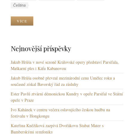
b
t
J
Čeština
r
í
a
i
t
z
VÍCE
k
k
y
y
y
k
y
Nejnovější příspěvky
Jakub Hrůša v nové sezoně Královské opery představí Parsifala,
Maškarní ples i Káťu Kabanovou
Jakub Hrůša osobně převzal mezinárodní cenu Umělec roku a
současně získal Bavorský řád za zásluhy
Ester Pavlů ztvární démonickou Kundry v opeře Parsifal ve Státní
opeře v Praze
Ivo Kahánek v centru večera oslavujícího českou hudbu na
festivalu v Hongkongu
Kateřina Kněžíková zazpívá Dvořákovu Stabat Mater s
Bamberskými symfoniky