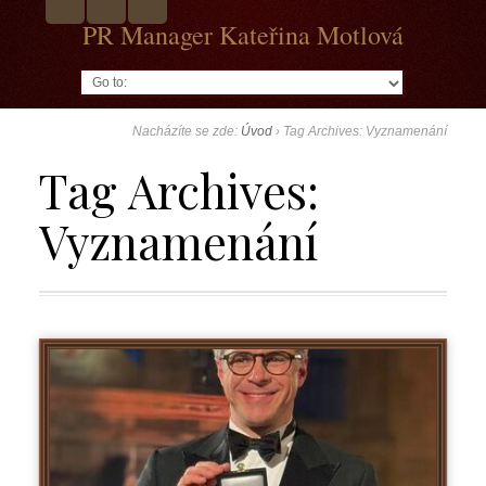
PR Manager Kateřina Motlová
Go to:
Nacházíte se zde:
Úvod
›
Tag Archives: Vyznamenání
Tag Archives:
Vyznamenání