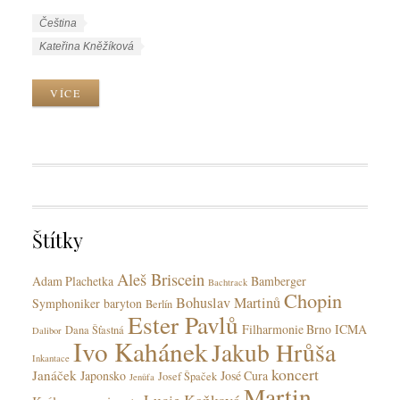
W
J
Čeština
o
a
W
Kateřina Kněžíková
r
z
o
k
y
r
VÍCE
C
k
k
a
y
T
t
a
e
g
g
s
o
r
Štítky
i
e
Aleš Briscein
s
Adam Plachetka
Bamberger
Bachtrack
Chopin
Bohuslav Martinů
Symphoniker
baryton
Berlín
Ester Pavlů
Filharmonie Brno
ICMA
Dana Šťastná
Dalibor
Ivo Kahánek
Jakub Hrůša
Inkantace
koncert
Janáček
Japonsko
José Cura
Josef Špaček
Jenůfa
Martin