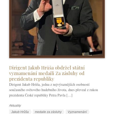
Dirigent Jakub Hrůša obdržel státní
vyznamenání medaili Za zásluhy od
prezidenta republiky
Dirigent Jakub Hrůša, jedna z nejvýraznějších osobností
současného světového hudebního života, dnes převzal z rukou
prezidenta České republiky Petra Pavla […]
Aktuality
R
u
Š
Jakub Hrůša
medaile za zásluhy
Vyznamenání