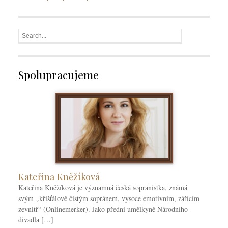
Spolupracujeme
Kateřina Kněžíková
Kateřina Kněžíková je významná česká sopranistka, známá
svým „křišťálově čistým sopránem, vysoce emotivním, zářícím
zevnitř“ (Onlinemerker). Jako přední umělkyně Národního
divadla […]