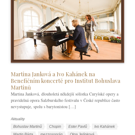
Martina Janková a Ivo Kahánek na
Benefičním koncertě pro Institut Bohuslava
Martinů
Martina Janková, dlouholetá někdejší sólistka Curyšské opery a
pravidelná opora Salzburského festivalu v České republice často
nevystupuje, spolu s barytonistou […]
Aktuality
R
u
Š
Bohuslav Martinů
Chopin
Ester Pavlů
Ivo Kahánek
b
t
Martin Bárta
mezzosoprán
Olga Jelínková