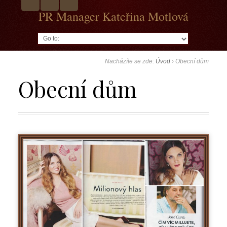
PR Manager Kateřina Motlová
Go to:
Nacházíte se zde:
Úvod
›
Obecní dům
Obecní dům