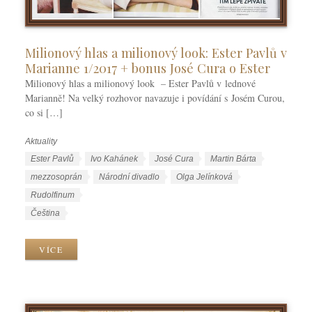
Milionový hlas a milionový look: Ester Pavlů v
Marianne 1/2017 + bonus José Cura o Ester
Milionový hlas a milionový look – Ester Pavlů v lednové
Marianně! Na velký rozhovor navazuje i povídání s Josém Curou,
co si […]
Aktuality
R
u
Š
Ester Pavlů
Ivo Kahánek
José Cura
Martin Bárta
b
t
mezzosoprán
Národní divadlo
Olga Jelínková
r
í
Rudolfinum
i
t
J
Čeština
k
k
a
y
y
z
VÍCE
y
k
y