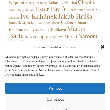
Chopin
Bohuslav Martinů
Symphoniker
baryton
Berlín
Ester Pavlů
Filharmonie Brno
ICMA
Dana Šťastná
Dalibor
Ivo Kahánek
Jakub Hrůša
Inkantace
koncert
Janáček
Japonsko
José Cura
Josef Špaček
Jenůfa
Martin
Lucie Kaňková
Královna noci
Lipsko
Bárta
Národní
mezzosoprán
Mozart
Motlová
divadlo
Národní divadlo moravskoslezské
Spravovat Souhlas s cookies
Olga Jelínková
opera
Ohnivý anděl
Obecní dům
Rudolfinum
Ostrava
Peter Valentovič
Prokofjev
Abychom poskytli co nejlepší služby, používáme k ukládání a/nebo přístupu k
Česká
informacím o zařízení, technologie jako jsou soubory cookies. Souhlas s těmito
Verdi
soprán
Státní opera
Saarbrücken
tenorista
technologiemi nám umožní zpracovávat údaje, jako je chování při procházení nebo
filharmonie
jedinečná ID na tomto webu. Nesouhlas nebo odvolání souhlasu může nepříznivě
ovlivnit určité vlastnosti a funkce.
Přijmout
Odmítnout