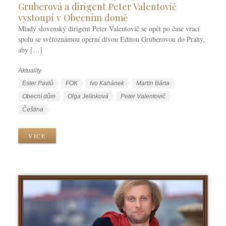
Gruberová a dirigent Peter Valentovič
vystoupí v Obecním domě
Mladý slovenský dirigent Peter Valentovič se opět po čase vrací
spolu se světoznámou operní divou Editou Gruberovou do Prahy,
aby […]
Aktuality
R
u
Š
Ester Pavlů
FOK
Ivo Kahánek
Martin Bárta
b
t
Obecní dům
Olga Jelínková
Peter Valentovič
r
í
J
Čeština
i
t
a
k
k
z
VÍCE
y
y
y
k
y