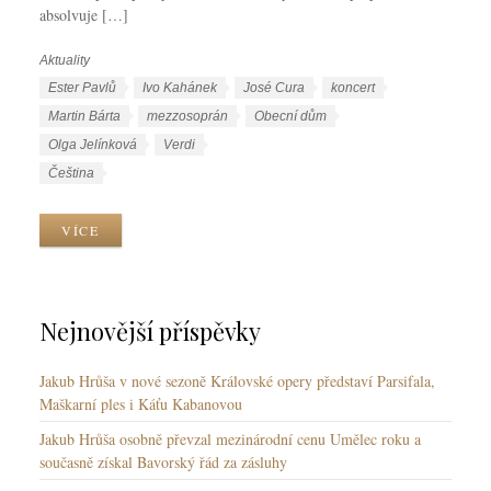
absolvuje […]
Aktuality
R
u
Š
Ester Pavlů
Ivo Kahánek
José Cura
koncert
b
t
Martin Bárta
mezzosoprán
Obecní dům
r
í
Olga Jelínková
Verdi
i
t
J
Čeština
k
k
a
y
y
z
VÍCE
y
k
y
Nejnovější příspěvky
Jakub Hrůša v nové sezoně Královské opery představí Parsifala,
Maškarní ples i Káťu Kabanovou
Jakub Hrůša osobně převzal mezinárodní cenu Umělec roku a
současně získal Bavorský řád za zásluhy