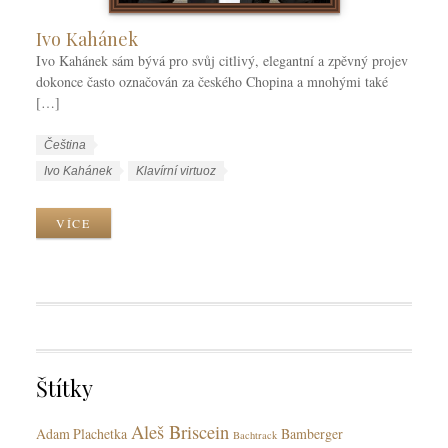
Ivo Kahánek
Ivo Kahánek sám bývá pro svůj citlivý, elegantní a zpěvný projev
dokonce často označován za českého Chopina a mnohými také
[…]
W
J
Čeština
o
a
W
Ivo Kahánek
Klavírní virtuoz
r
z
o
k
y
r
VÍCE
C
k
k
a
y
T
t
a
e
g
g
s
o
r
Štítky
i
e
Aleš Briscein
s
Adam Plachetka
Bamberger
Bachtrack