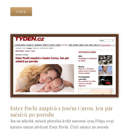
a
z
VÍCE
y
k
y
Ester Pavlů zazpívá s Josém Curou. Jen pár
měsíců po porodu
Jen na několik měsíců přerušila kvůli narození syna Filipa svoji
kariéru operní pěvkyně Ester Pavlů. Čtyři měsíce po porodu