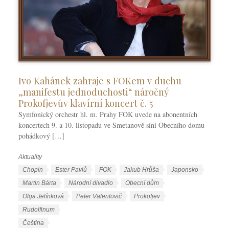
Ivo Kahánek zahraje s FOKem v duchu
„manifestu jednoduchosti“ náročný
Prokofjevův klavírní koncert č. 5
Symfonický orchestr hl. m. Prahy FOK uvede na abonentních
koncertech 9. a 10. listopadu ve Smetanově síni Obecního domu
pohádkový […]
Aktuality
R
u
Š
Chopin
Ester Pavlů
FOK
Jakub Hrůša
Japonsko
b
t
Martin Bárta
Národní divadlo
Obecní dům
r
í
Olga Jelínková
Peter Valentovič
Prokofjev
i
t
Rudolfinum
k
k
J
Čeština
y
y