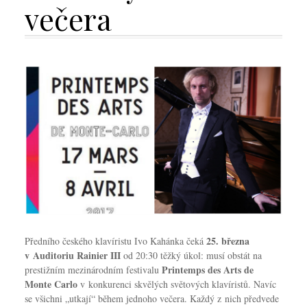
večera
25. března
Předního českého klavíristu Ivo Kahánka čeká
v Auditoriu Rainier III
od 20:30 těžký úkol: musí obstát na
Printemps des Arts de
prestižním mezinárodním festivalu
Monte Carlo
v konkurenci skvělých světových klavíristů. Navíc
se všichni „utkají“ během jednoho večera. Každý z nich předvede