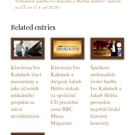
Velikonoční nadílka Ivo Kahánka a Martiny Jankové: Janáček
na ČT art 17.4. od 20:20
Related entries
Klavírista Ivo
Klavírista Ivo
Špičkoví
Kahánek slaví
Kahánek a
ambasadoři
narozeniny a
dirigent Jakub
české hudby
jako účastník
Hrůša získali
Ivo Kahánek a
unikátního
za společné
Jakub Hrůša
projektu se
CD prestižní
provedou
stává
cenu BBC
největší české
neviditelným
Music
klavírní
Magazine
koncerty