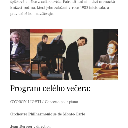
monacká
špičkové umělce z celého světa. Patronát nad ním drží
knížecí rodina
, která jeho založení v roce 1983 iniciovala, a
pravidelně ho i navštěvuje.
Program celého večera:
GYÖRGY LIGETI / Concerto pour piano
Orchestre Philharmonique de Monte-Carlo
Jean Deroyer
, direction