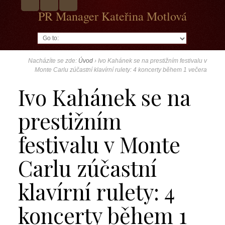
PR Manager Kateřina Motlová
Go to:
Nacházíte se zde:
Úvod
›
Ivo Kahánek se na prestižním festivalu v
Monte Carlu zúčastní klavírní rulety: 4 koncerty během 1 večera
Ivo Kahánek se na
prestižním
festivalu v Monte
Carlu zúčastní
klavírní rulety: 4
koncerty během 1