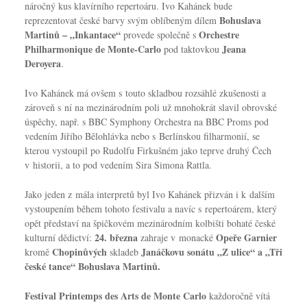
náročný kus klavírního repertoáru. Ivo Kahánek bude
Bohuslava
reprezentovat české barvy svým oblíbeným dílem
Martinů – „Inkantace“
Orchestre
provede společně s
Philharmonique de Monte-Carlo
Jeana
pod taktovkou
Deroyera
.
Ivo Kahánek má ovšem s touto skladbou rozsáhlé zkušenosti a
zároveň s ní na mezinárodním poli už mnohokrát slavil obrovské
úspěchy, např. s BBC Symphony Orchestra na BBC Proms pod
vedením Jiřího Bělohlávka nebo s Berlínskou filharmonií, se
kterou vystoupil po Rudolfu Firkušném jako teprve druhý Čech
v historii, a to pod vedením Sira Simona Rattla.
Jako jeden z mála interpretů byl Ivo Kahánek přizván i k dalším
vystoupením během tohoto festivalu a navíc s repertoárem, který
opět představí na špičkovém mezinárodním kolbišti bohaté české
24. března
Opeře Garnier
kulturní dědictví:
zahraje v monacké
Chopinůvých
Janáčkovu sonátu „Z ulice“ a „Tři
kromě
skladeb
české tance“ Bohuslava Martinů.
Festival Printemps des Arts de Monte Carlo
každoročně vítá