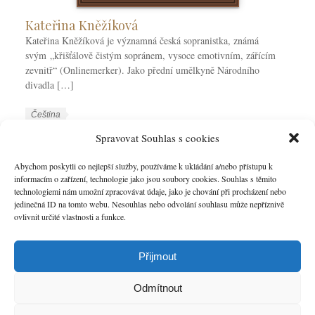
Kateřina Kněžíková
Kateřina Kněžíková je významná česká sopranistka, známá
svým „křišťálově čistým sopránem, vysoce emotivním, zářícím
zevnitř“ (Onlinemerker). Jako přední umělkyně Národního
divadla […]
W
J
Čeština
o
a
W
Kateřina Kněžíková
Spravovat Souhlas s cookies
r
z
o
k
y
r
Abychom poskytli co nejlepší služby, používáme k ukládání a/nebo přístupu k
VÍCE
C
k
informacím o zařízení, technologie jako jsou soubory cookies. Souhlas s těmito
k
technologiemi nám umožní zpracovávat údaje, jako je chování při procházení nebo
a
y
T
jedinečná ID na tomto webu. Nesouhlas nebo odvolání souhlasu může nepříznivě
t
a
ovlivnit určité vlastnosti a funkce.
e
g
g
s
o
Přijmout
r
i
Odmítnout
e