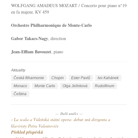
WOLFGANG AMADEUS MOZART / Concerto pour piano n°19
en fa majeur, KV 459
Orchestre Philharmonique de Monte-Carlo
Gabor Takacs-Nagy
, direction
Jean-Efflam Bavouzet
, piano
Aktuality
R
u
Š
Česká filharmonie
Chopin
Ester Pavlů
Ivo Kahánek
b
t
Monaco
Monte Carlo
Olga Jelínková
Rudolfinum
r
í
J
Čeština
i
t
a
k
k
z
y
y
Další umělci
y
La scala a Vídeňská státní opera: debut snů dirigenta a
k
klavíristy Petra Valentoviče
y
Přehled příspěvků