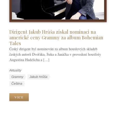
Dirigent Jakub Hrůša získal nominaci na
americké ceny Grammy za album Bohemian
Tales
Český dirigent byl nominován za album houslových skladeb
českých autorů Dvořáka, Suka a Janáčka v provedení houslisty
Augustina Hadelicha a […]
Aktuality
R
u
Š
Grammy
Jakub Hrůša
b
t
J
Čeština
r
í
a
i
t
z
VÍCE
k
k
y
y
y
k
y