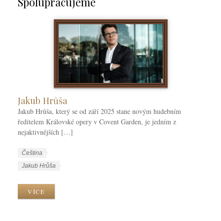
Spolupracujeme
Jakub Hrůša
Jakub Hrůša, který se od září 2025 stane novým hudebním
ředitelem Královské opery v Covent Garden, je jedním z
nejaktivnějších […]
W
J
Čeština
o
a
W
Jakub Hrůša
r
z
o
k
y
r
VÍCE
C
k
k
a
y
T
t
a