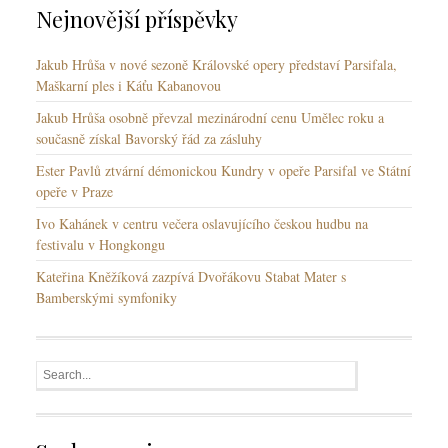
Nejnovější příspěvky
Jakub Hrůša v nové sezoně Královské opery představí Parsifala,
Maškarní ples i Káťu Kabanovou
Jakub Hrůša osobně převzal mezinárodní cenu Umělec roku a
současně získal Bavorský řád za zásluhy
Ester Pavlů ztvární démonickou Kundry v opeře Parsifal ve Státní
opeře v Praze
Ivo Kahánek v centru večera oslavujícího českou hudbu na
festivalu v Hongkongu
Kateřina Kněžíková zazpívá Dvořákovu Stabat Mater s
Bamberskými symfoniky