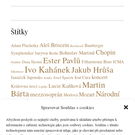
e
g
g
s
o
r
Štítky
i
e
Aleš Briscein
s
Adam Plachetka
Bamberger
Bachtrack
Chopin
Bohuslav Martinů
Symphoniker
baryton
Berlín
Ester Pavlů
Filharmonie Brno
ICMA
Dana Šťastná
Dalibor
Ivo Kahánek
Jakub Hrůša
Inkantace
koncert
Janáček
Japonsko
José Cura
Josef Špaček
Jenůfa
Martin
Lucie Kaňková
Královna noci
Lipsko
Bárta
Národní
mezzosoprán
Mozart
Motlová
divadlo
Národní divadlo moravskoslezské
Olga Jelínková
Spravovat Souhlas s cookies
opera
Ohnivý anděl
Obecní dům
Rudolfinum
Ostrava
Peter Valentovič
Prokofjev
Abychom poskytli co nejlepší služby, používáme k ukládání a/nebo přístupu k
Česká
informacím o zařízení, technologie jako jsou soubory cookies. Souhlas s těmito
Verdi
soprán
Státní opera
Saarbrücken
tenorista
technologiemi nám umožní zpracovávat údaje, jako je chování při procházení nebo
filharmonie