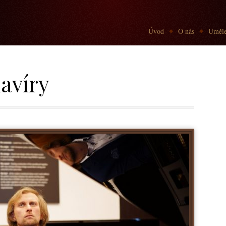
Go to:
Úvod
O nás
Uměle
lavíry