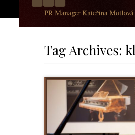
PR Manager Kateřina Motlová
Tag Archives:
k