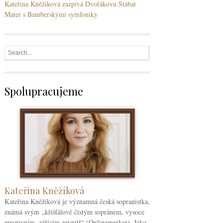
Kateřina Kněžíková zazpívá Dvořákovu Stabat
Mater s Bamberskými symfoniky
Spolupracujeme
Kateřina Kněžíková
Kateřina Kněžíková je významná česká sopranistka,
známá svým „křišťálově čistým sopránem, vysoce
emotivním, zářícím zevnitř“ (Onlinemerker). Jako