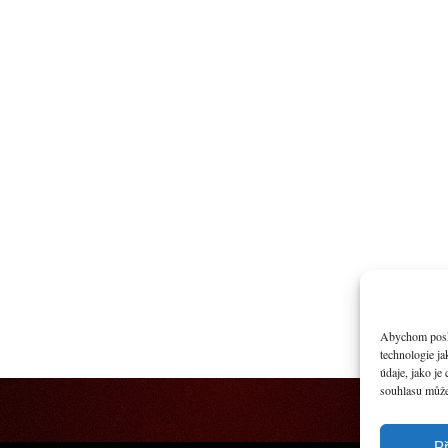
Abychom poskyt
technologie j
údaje, jako j
souhlasu může 
Př