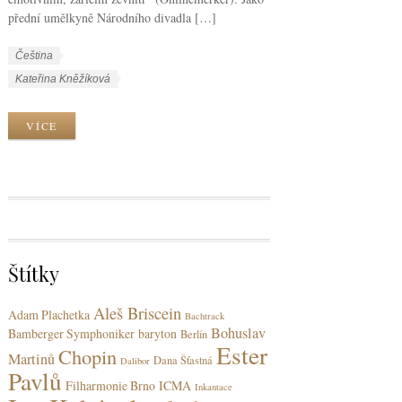
přední umělkyně Národního divadla […]
W
J
Čeština
o
a
W
Kateřina Kněžíková
r
z
o
k
y
r
VÍCE
C
k
k
a
y
T
t
a
e
g
g
s
o
r
Štítky
i
e
Aleš Briscein
s
Adam Plachetka
Bachtrack
Bohuslav
Bamberger Symphoniker
baryton
Berlín
Ester
Chopin
Martinů
Dana Šťastná
Dalibor
Pavlů
Filharmonie Brno
ICMA
Inkantace