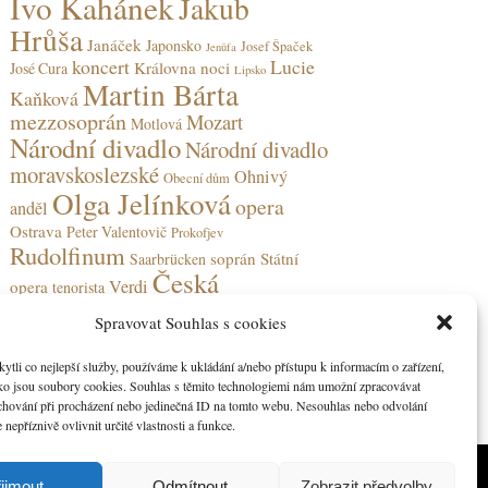
Ivo Kahánek
Jakub
Hrůša
Janáček
Japonsko
Josef Špaček
Jenůfa
koncert
Lucie
Královna noci
José Cura
Lipsko
Martin Bárta
Kaňková
mezzosoprán
Mozart
Motlová
Národní divadlo
Národní divadlo
moravskoslezské
Ohnivý
Obecní dům
Olga Jelínková
opera
anděl
Ostrava
Peter Valentovič
Prokofjev
Rudolfinum
soprán
Státní
Saarbrücken
Česká
Verdi
opera
tenorista
filharmonie
Spravovat Souhlas s cookies
li co nejlepší služby, používáme k ukládání a/nebo přístupu k informacím o zařízení,
ako jsou soubory cookies. Souhlas s těmito technologiemi nám umožní zpracovávat
e chování při procházení nebo jedinečná ID na tomto webu. Nesouhlas nebo odvolání
nepříznivě ovlivnit určité vlastnosti a funkce.
ijmout
Odmítnout
Zobrazit předvolby