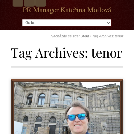
PR Manager Kateřina Motlová
Go to:
Nacházíte se zde:
Úvod
›
Tag Archives: tenor
Tag Archives:
tenor