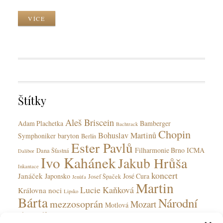
r
z
o
k
y
r
VÍCE
C
k
k
a
y
T
t
a
e
g
g
s
o
r
Štítky
i
e
Aleš Briscein
s
Adam Plachetka
Bamberger
Bachtrack
Chopin
Bohuslav Martinů
Symphoniker
baryton
Berlín
Ester Pavlů
Filharmonie Brno
ICMA
Dana Šťastná
Dalibor
Ivo Kahánek
Jakub Hrůša
Inkantace
koncert
Janáček
Japonsko
José Cura
Josef Špaček
Jenůfa
Martin
Lucie Kaňková
Královna noci
Lipsko
Bárta
Národní
mezzosoprán
Mozart
Motlová
divadlo
Národní divadlo moravskoslezské