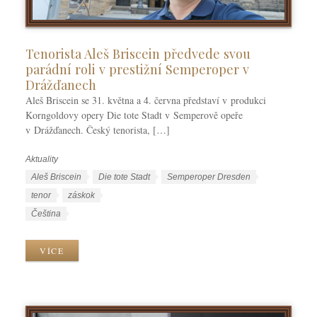
Tenorista Aleš Briscein předvede svou
parádní roli v prestižní Semperoper v
Drážďanech
Aleš Briscein se 31. května a 4. června představí v produkci
Korngoldovy opery Die tote Stadt v Semperově opeře
v Drážďanech. Český tenorista, […]
Aktuality
R
u
Š
Aleš Briscein
Die tote Stadt
Semperoper Dresden
b
t
tenor
záskok
r
í
J
Čeština
i
t
a
k
k
z
VÍCE
y
y
y
k
y