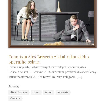
Tenorista Aleš Briscein získal rakouského
operního oskara
Jeden z nejčastěji obsazovaných evropských tenoristů Aleš
Briscein se stal 19. června 2018 držitelem prestižní divadelní ceny
Musiktheaterpreis 2018 v hlavní mužské kategorii. […]
Aktuality
R
u
Š
Aleš Briscein
oskar
tenor
tenorista
b
t
J
Čeština
r
í
a