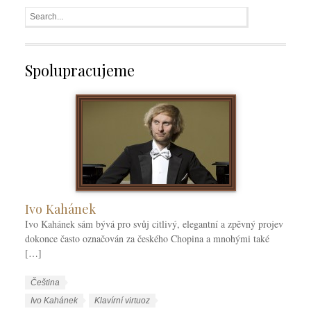
Spolupracujeme
Ivo Kahánek
Ivo Kahánek sám bývá pro svůj citlivý, elegantní a zpěvný projev
dokonce často označován za českého Chopina a mnohými také
[…]
W
J
Čeština
o
a
W
Ivo Kahánek
Klavírní virtuoz