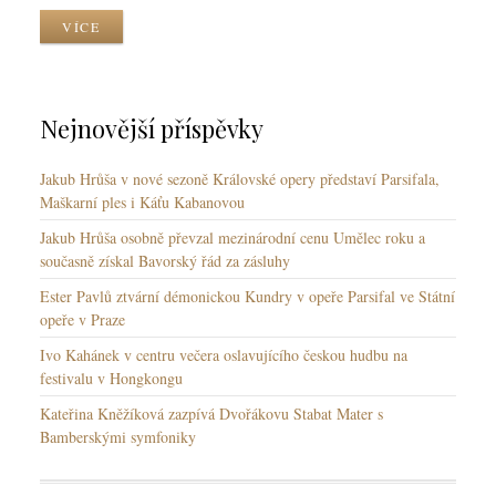
i
t
z
VÍCE
k
k
y
y
y
k
y
Nejnovější příspěvky
Jakub Hrůša v nové sezoně Královské opery představí Parsifala,
Maškarní ples i Káťu Kabanovou
Jakub Hrůša osobně převzal mezinárodní cenu Umělec roku a
současně získal Bavorský řád za zásluhy
Ester Pavlů ztvární démonickou Kundry v opeře Parsifal ve Státní
opeře v Praze
Ivo Kahánek v centru večera oslavujícího českou hudbu na
festivalu v Hongkongu
Kateřina Kněžíková zazpívá Dvořákovu Stabat Mater s
Bamberskými symfoniky