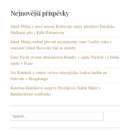
y
Nejnovější příspěvky
Jakub Hrůša v nové sezoně Královské opery představí Parsifala,
Maškarní ples i Káťu Kabanovou
Jakub Hrůša osobně převzal mezinárodní cenu Umělec roku a
současně získal Bavorský řád za zásluhy
Ester Pavlů ztvární démonickou Kundry v opeře Parsifal ve Státní
opeře v Praze
Ivo Kahánek v centru večera oslavujícího českou hudbu na
festivalu v Hongkongu
Kateřina Kněžíková zazpívá Dvořákovu Stabat Mater s
Bamberskými symfoniky