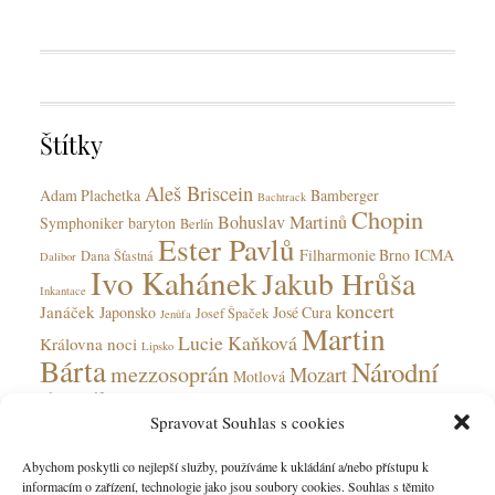
T
t
a
e
g
g
s
o
r
Štítky
i
e
Aleš Briscein
s
Adam Plachetka
Bamberger
Bachtrack
Chopin
Bohuslav Martinů
Symphoniker
baryton
Berlín
Ester Pavlů
Filharmonie Brno
ICMA
Dana Šťastná
Dalibor
Ivo Kahánek
Jakub Hrůša
Inkantace
koncert
Janáček
Japonsko
José Cura
Josef Špaček
Jenůfa
Martin
Lucie Kaňková
Královna noci
Lipsko
Bárta
Národní
mezzosoprán
Mozart
Motlová
divadlo
Národní divadlo moravskoslezské
Olga Jelínková
Spravovat Souhlas s cookies
opera
Ohnivý anděl
Obecní dům
Rudolfinum
Ostrava
Peter Valentovič
Prokofjev
Abychom poskytli co nejlepší služby, používáme k ukládání a/nebo přístupu k
Česká
informacím o zařízení, technologie jako jsou soubory cookies. Souhlas s těmito
Verdi
soprán
Státní opera
Saarbrücken
tenorista