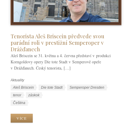
Tenorista Aleš Briscein předvede svou
parádní roli v prestižní Semperoper v
Drážďanech
Aleš Briscein se 31. května a 4. června představí v produkci
Korngoldovy opery Die tote Stadt v Semperově opeře
v Drážďanech. Český tenorista, […]
Aktuality
R
u
Š
Aleš Briscein
Die tote Stadt
Semperoper Dresden
b
t
tenor
záskok
r
í
J
Čeština
i
t
a
k
k
z
VÍCE
y
y
y
k