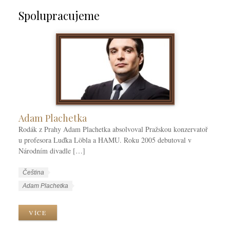
Spolupracujeme
Adam Plachetka
Rodák z Prahy Adam Plachetka absolvoval Pražskou konzervatoř
u profesora Luďka Löbla a HAMU. Roku 2005 debutoval v
Národním divadle […]
W
J
Čeština
o
a
W
Adam Plachetka
r
z
o
k
y
r
VÍCE
C
k
k
a
y