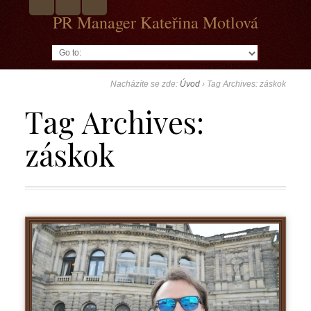
PR Manager Kateřina Motlová
Go to:
Nacházíte se zde:
Úvod
›
Tag Archives: záskok
Tag Archives:
záskok