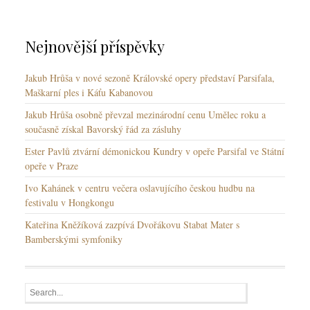
k
y
Nejnovější příspěvky
Jakub Hrůša v nové sezoně Královské opery představí Parsifala,
Maškarní ples i Káťu Kabanovou
Jakub Hrůša osobně převzal mezinárodní cenu Umělec roku a
současně získal Bavorský řád za zásluhy
Ester Pavlů ztvární démonickou Kundry v opeře Parsifal ve Státní
opeře v Praze
Ivo Kahánek v centru večera oslavujícího českou hudbu na
festivalu v Hongkongu
Kateřina Kněžíková zazpívá Dvořákovu Stabat Mater s
Bamberskými symfoniky