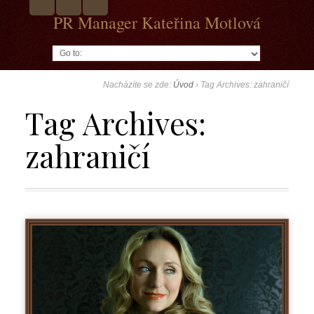
PR Manager Kateřina Motlová
Go to:
Nacházíte se zde:
Úvod
›
Tag Archives: zahraničí
Tag Archives:
zahraničí