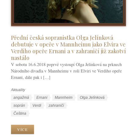
Přední česká sopranistka Olga Jelínková
debutuje v opeře v Mannheimu jako Elvira ve
Verdiho opeře Ernani a v zahraničí již zakotví
nastálo
V sobotu 16.6.2018 poprvé vystoupí Olga Jelínková na prknech
Národního divadla v Mannheimu v roli Elviri ve Verdiho opeře
Ernani, dále pak i […]
Aktuality
R
u
Š
angažmá
Ernani
Mannheim
Olga Jelínková
b
t
soprán
Verdi
zahraničí
r
í
J
Čeština
i
t
a
k
k
z
VÍCE
y
y
y