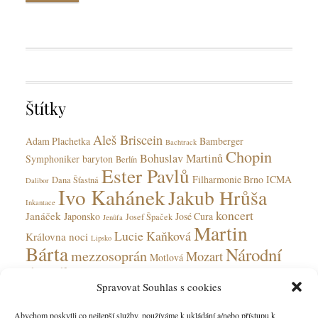
k
a
y
T
t
a
e
g
g
s
o
r
Štítky
i
e
Aleš Briscein
s
Adam Plachetka
Bamberger
Bachtrack
Chopin
Bohuslav Martinů
Symphoniker
baryton
Berlín
Ester Pavlů
Filharmonie Brno
ICMA
Dana Šťastná
Dalibor
Ivo Kahánek
Jakub Hrůša
Inkantace
koncert
Janáček
Japonsko
José Cura
Josef Špaček
Jenůfa
Martin
Lucie Kaňková
Královna noci
Lipsko
Bárta
Národní
mezzosoprán
Mozart
Motlová
divadlo
Národní divadlo moravskoslezské
Olga Jelínková
Spravovat Souhlas s cookies
opera
Ohnivý anděl
Obecní dům
Rudolfinum
Ostrava
Peter Valentovič
Prokofjev
Abychom poskytli co nejlepší služby, používáme k ukládání a/nebo přístupu k