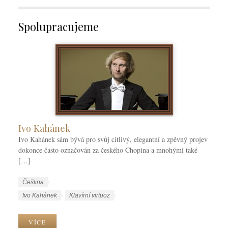
Spolupracujeme
Ivo Kahánek
Ivo Kahánek sám bývá pro svůj citlivý, elegantní a zpěvný projev
dokonce často označován za českého Chopina a mnohými také
[…]
W
J
Čeština
o
a
W
Ivo Kahánek
Klavírní virtuoz
r
z
o
k
y
r
VÍCE
C
k