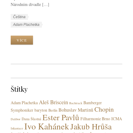
Národním divadle […]
W
J
Čeština
o
a
W
Adam Plachetka
r
z
o
k
y
r
VÍCE
C
k
k
a
y
T
t
a
e
g
g
s
o
r
Štítky
i
e
Aleš Briscein
s
Adam Plachetka
Bamberger
Bachtrack
Chopin
Bohuslav Martinů
Symphoniker
baryton
Berlín
Ester Pavlů
Filharmonie Brno
ICMA
Dana Šťastná
Dalibor
Ivo Kahánek
Jakub Hrůša
Inkantace