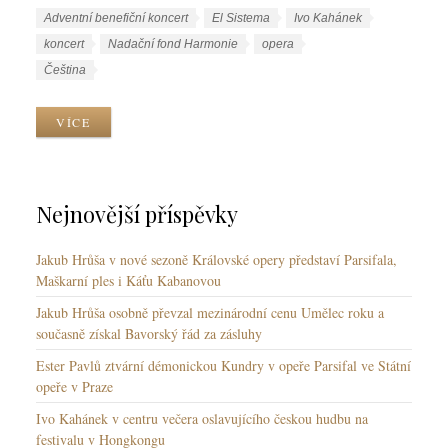
u
Š
Adventní benefiční koncert
El Sistema
Ivo Kahánek
b
t
koncert
Nadační fond Harmonie
opera
r
í
J
Čeština
i
t
a
k
k
z
VÍCE
y
y
y
k
y
Nejnovější příspěvky
Jakub Hrůša v nové sezoně Královské opery představí Parsifala,
Maškarní ples i Káťu Kabanovou
Jakub Hrůša osobně převzal mezinárodní cenu Umělec roku a
současně získal Bavorský řád za zásluhy
Ester Pavlů ztvární démonickou Kundry v opeře Parsifal ve Státní
opeře v Praze
Ivo Kahánek v centru večera oslavujícího českou hudbu na
festivalu v Hongkongu