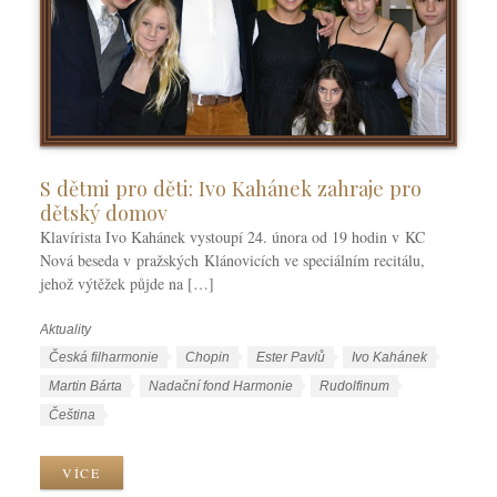
S dětmi pro děti: Ivo Kahánek zahraje pro
dětský domov
Klavírista Ivo Kahánek vystoupí 24. února od 19 hodin v KC
Nová beseda v pražských Klánovicích ve speciálním recitálu,
jehož výtěžek půjde na […]
Aktuality
R
u
Š
Česká filharmonie
Chopin
Ester Pavlů
Ivo Kahánek
b
t
Martin Bárta
Nadační fond Harmonie
Rudolfinum
r
í
J
Čeština
i
t
a
k
k
z
VÍCE
y
y
y