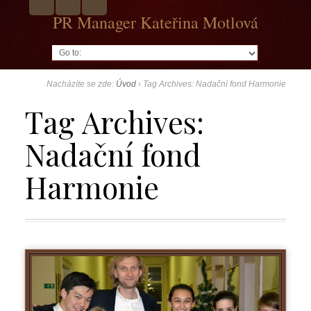
PR Manager Kateřina Motlová
Go to:
Nacházíte se zde:
Úvod
›
Tag Archives: Nadační fond Harmonie
Tag Archives:
Nadační fond
Harmonie